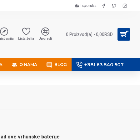
Isporuka
0 Proizvod(a) - 0,00RSD
istracija
Lista želja
Uporedi
+381 63 540 507
A
O NAMA
BLOG
mad ove vrhunske baterije