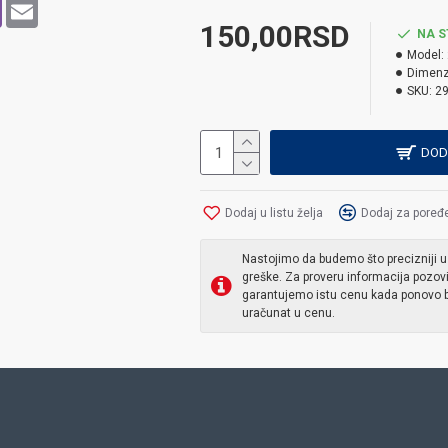
p
pe
Viber
Email
150,00RSD
NA S
Model:
Dimenz
SKU:
2
DOD
Dodaj u listu želja
Dodaj za poređ
Nastojimo da budemo što precizniji u
greške. Za proveru informacija pozov
garantujemo istu cenu kada ponovo b
uračunat u cenu.