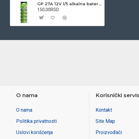
GP 27A 12V 1/5 alkalna baterija
150,00RSD
O nama
Korisnički servi
O nama
Kontakt
Politika privatnosti
Site Map
Uslovi korišćenja
Proizvođači