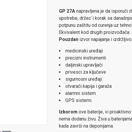
GP 27A
napravljena je da isporuči 
upotrebe, držec´i korak sa današnjo
potpunu zaštitu od curenja uz tehnol
Ekvivalent kod drugih proizvođača
Pouzdan
izvor napajanja i izdržlji
medicinski uređaji
precizni instrumenti
daljinski upravljači
privesci za ključeve
sigurnosni uređaji
otvarači kapija i garaža
alarmni sistem
GPS sistemi.
Izborom
ove baterije, vi proaktivno
nema dodanu živu. Živa u baterijam
kada završi na deponijama.