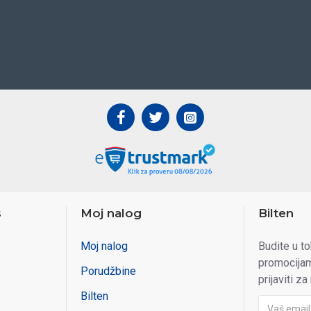
s
Moj nalog
Bilten
Moj nalog
Budite u t
promocijam
Porudžbine
prijaviti za
Bilten