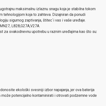
dugotrajnu maksimalnu izlaznu snagu koja je stabilna tokom
m tehnologijom koja to zahteva. Dizajniran da ponudi
ogiju sigurnog zaptivanja, štitec´i vas i vaše uređaje.
: MN27, L828,G27A,V27A.
vost za svakodnevnu upotrebu u raznim uređajima kao što su:
 donosite ekološki svesniji izbor napajanja, jer ova baterija
a može potencijalno kontaminirati i otrovati podzemne vode