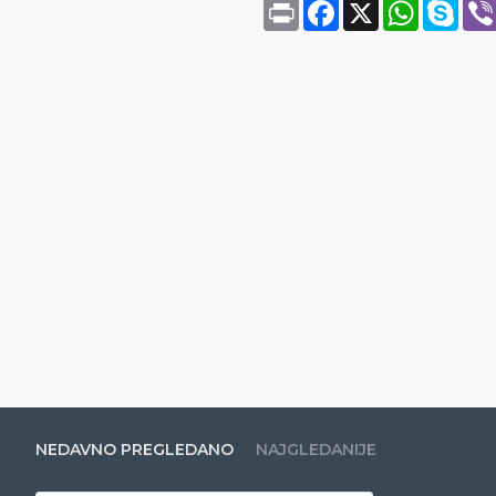
Print
Facebook
X
WhatsAp
Sky
NEDAVNO PREGLEDANO
NAJGLEDANIJE