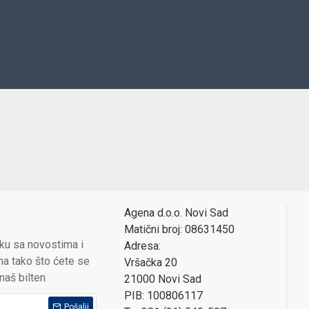
Agena d.o.o. Novi Sad
Matični broj: 08631450
oku sa novostima i
Adresa:
a tako što ćete se
Vršačka 20
 naš bilten
21000 Novi Sad
PIB: 100806117
Pošalji