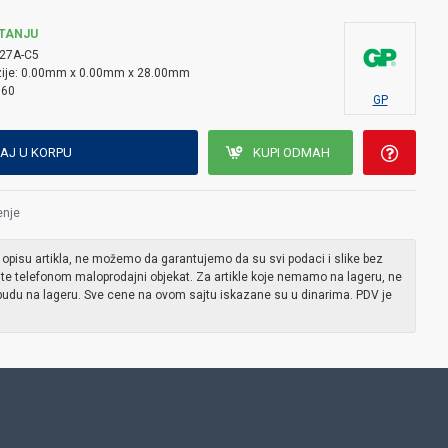
TANJU
27A-C5
ije:
0.00mm x 0.00mm x 28.00mm
960
GP
AJ U KORPU
KUPI ODMAH
enje
 opisu artikla, ne možemo da garantujemo da su svi podaci i slike bez
ite telefonom maloprodajni objekat. Za artikle koje nemamo na lageru, ne
udu na lageru. Sve cene na ovom sajtu iskazane su u dinarima. PDV je