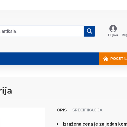
Prijava
Reg
POČETN
ija
OPIS
SPECIFIKACIJA
Izražena cena je za jedan ko