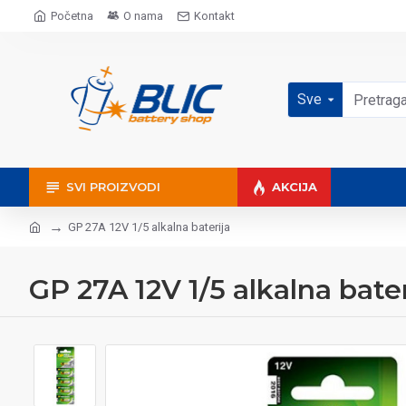
Početna
O nama
Kontakt
Sve
SVI PROIZVODI
AKCIJA
GP 27A 12V 1/5 alkalna baterija
GP 27A 12V 1/5 alkalna bater