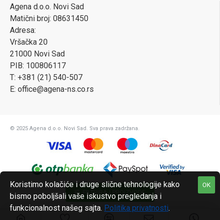
Agena d.o.o. Novi Sad
Matični broj: 08631450
Adresa:
Vršačka 20
21000 Novi Sad
PIB: 100806117
T: +381 (21) 540-507
E: office@agena-ns.co.rs
© 2025 Agena d.o.o. Novi Sad. Sva prava zadržana.
Koristimo kolačiće i druge slične tehnologije kako
OK
FILTRIRAJ PROIZVODE
bismo poboljšali vaše iskustvo pregledanja i
funkcionalnost našeg sajta.
Politika privatnosti
.