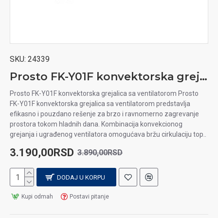
SKU:
24339
Prosto FK-Y01F konvektorska grejalica sa ventilatorom
Prosto FK-Y01F konvektorska grejalica sa ventilatorom Prosto
FK-Y01F konvektorska grejalica sa ventilatorom predstavlja
efikasno i pouzdano rešenje za brzo i ravnomerno zagrevanje
prostora tokom hladnih dana. Kombinacija konvekcionog
grejanja i ugrađenog ventilatora omogućava bržu cirkulaciju top..
3.190,00RSD
3.890,00RSD
DODAJ U KORPU
Kupi odmah
Postavi pitanje