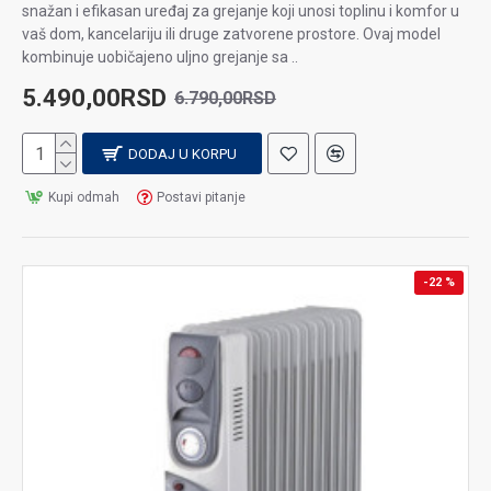
snažan i efikasan uređaj za grejanje koji unosi toplinu i komfor u
vaš dom, kancelariju ili druge zatvorene prostore. Ovaj model
kombinuje uobičajeno uljno grejanje sa ..
5.490,00RSD
6.790,00RSD
DODAJ U KORPU
Kupi odmah
Postavi pitanje
-22 %