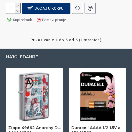
DODAJ U KORPU
Kupi odmah
Postavi pitanje
Prikazivanje 1 do 5 od 5 (1 stranica)
NAJGLEDANIJE
Zippo 49662 Anarchy Design upaljač
Duracell AAAA 1/2 1.5V alkalna baterija