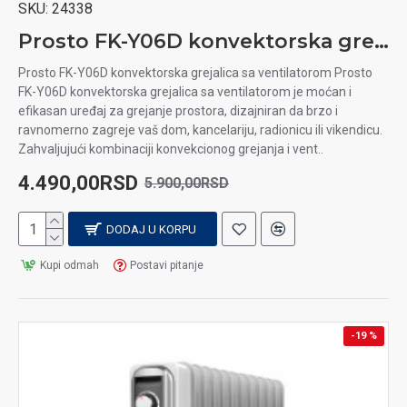
SKU:
24338
Prosto FK-Y06D konvektorska grejalica sa ventilatorom
Prosto FK-Y06D konvektorska grejalica sa ventilatorom Prosto
FK-Y06D konvektorska grejalica sa ventilatorom je moćan i
efikasan uređaj za grejanje prostora, dizajniran da brzo i
ravnomerno zagreje vaš dom, kancelariju, radionicu ili vikendicu.
Zahvaljujući kombinaciji konvekcionog grejanja i vent..
4.490,00RSD
5.900,00RSD
DODAJ U KORPU
Kupi odmah
Postavi pitanje
-19 %