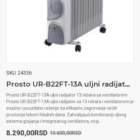
SKU:
24336
Prosto UR-B22FT-13A uljni radijator 13 rebara sa ventilatorom
Prosto UR-B22FT-13A uljni radijator 13 rebara sa ventilatorom
Prosto UR-B22FT-13A uljni radijator sa 13 rebara i ventilatorom je
snažno i pouzdano rešenje za efikasno zagrevanje većih
prostorija tokom hladnih dana. Zahvaljujući kombinaciji uljnog
sistema grejanja i integrisanog ventilatora, ovaj ..
8.290,00RSD
10.600,00RSD