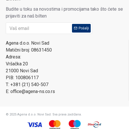
Budite u toku sa novostima i promocijama tako što ćete se
prijaviti za naš bilten
Pošalji
Agena d.o.o. Novi Sad
Matični broj: 08631450
Adresa:
Vršačka 20
21000 Novi Sad
PIB: 100806117
T: +381 (21) 540-507
E: office@agena-ns.co.rs
© 2025 Agena d.o.o. Novi Sad. Sva prava zadržana.