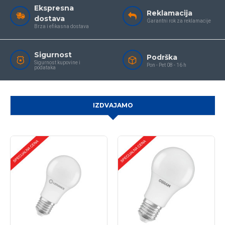
Ekspresna
Reklamacija
dostava
Garantni rok za reklamacije
Brza i efikasna dostava
Sigurnost
Podrška
Sigurnost kupovine i
Pon - Pet 08 - 16 h
podataka
IZDVAJAMO