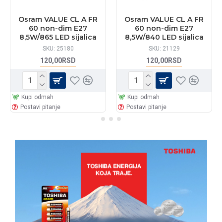
Osram VALUE CL A FR
Osram VALUE CL A FR
60 non-dim E27
60 non-dim E27
8,5W/865 LED sijalica
8,5W/840 LED sijalica
SKU:
25180
SKU:
21129
120,00RSD
120,00RSD
Kupi odmah
Kupi odmah
Postavi pitanje
Postavi pitanje