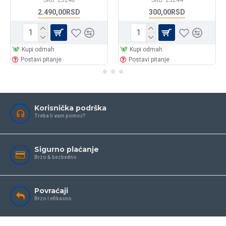
SKU:
25246
SKU:
25244
2.490,00RSD
300,00RSD
Kupi odmah
Kupi odmah
Postavi pitanje
Postavi pitanje
Korisnička podrška
Treba li vam pomoć?
Sigurno plaćanje
Brzo & bezbedno
Povraćaji
Brzo i efikasno