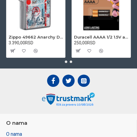
Zippo 49662 Anarchy Design upaljač
Duracell AAAA 1/2 1.5V alkalna baterija
3.390,00RSD
250,00RSD
O nama
O nama