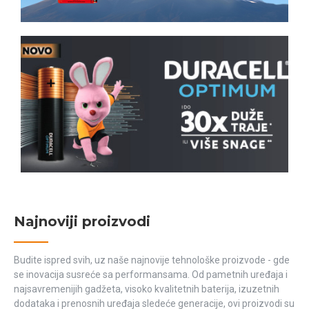
Najnoviji proizvodi
Budite ispred svih, uz naše najnovije tehnološke proizvode - gde
se inovacija susreće sa performansama. Od pametnih uređaja i
najsavremenijih gadžeta, visoko kvalitetnih baterija, izuzetnih
dodataka i prenosnih uređaja sledeće generacije, ovi proizvodi su