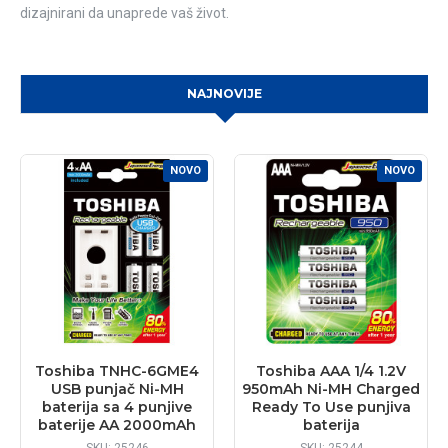
dizajnirani da unaprede vaš život.
NAJNOVIJE
NOVO
NOVO
Toshiba TNHC-6GME4
Toshiba AAA 1/4 1.2V
USB punjač Ni-MH
950mAh Ni-MH Charged
baterija sa 4 punjive
Ready To Use punjiva
baterije AA 2000mAh
baterija