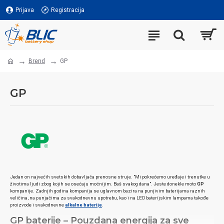
Prijava
Registracija
Brend
GP
GP
Jedan on najvećih svetskih dobavljača prenosne struje. "Mi pokrećemo uređaje i trenutke u
životima ljudi zbog kojih se osećaju moćnijim. Baš svakog dana". Jeste donekle moto
GP
kompanije. Zadnjih godina kompanija se uglavnom bazira na punjivim baterijama raznih
veličina, na punjačima za svakodnevnu upotrebu, kao i na LED baterijskim lampama takođe
proizvode i svakodnevne
alkalne baterije
.
GP baterije – Pouzdana energija za sve