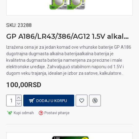
SKU:
23288
GP A186/LR43/386/AG12 1.5V alkalna baterija
Izražena cena je za jedan komad ove vrhunske baterije GP A186
dugotrajna dugmasta alkalna baterijaalkalna baterija je
kvalitetna dugmasta baterija namenjena za precizne i male
elektronske uređaje. Zahvaljujući stabilnom naponu od 1.5V i
dugom veku trajanja, idealan je izbor za satove, kalkulatore..
100,00RSD
DODAJ U KORPU
Kupi odmah
Postavi pitanje