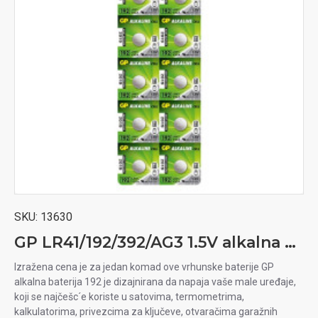
SKU:
13630
GP LR41/192/392/AG3 1.5V alkalna baterija
Izražena cena je za jedan komad ove vrhunske baterije GP
alkalna baterija 192 je dizajnirana da napaja vaše male uređaje,
koji se najčešc´e koriste u satovima, termometrima,
kalkulatorima, privezcima za ključeve, otvaračima garažnih