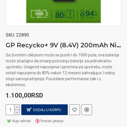
SKU:
22890
GP Recycko+ 9V (8.4V) 200mAh Ni-MH punjiva baterija
Sa životnim ciklusom može se puniti i do 1000 puta, ova baterija
može značajno da smanji potrošnju baterije za jednokratnu
upotrebu. Unapred napunjena i spremna za upotrebu, može
ostati napunjena do 80% nakon 12 meseci zahvaljujuc´i niskoj
stopi samopražnjenja. Pouzdane performanse čak i u
ekstremno..
1.100,00RSD
DODAJ U KORPU
Kupi odmah
Postavi pitanje