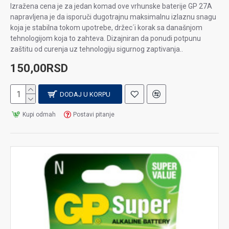
Izražena cena je za jedan komad ove vrhunske baterije GP 27A
napravljena je da isporuči dugotrajnu maksimalnu izlaznu snagu
koja je stabilna tokom upotrebe, držec´i korak sa današnjom
tehnologijom koja to zahteva. Dizajniran da ponudi potpunu
zaštitu od curenja uz tehnologiju sigurnog zaptivanja..
150,00RSD
DODAJ U KORPU
Kupi odmah
Postavi pitanje