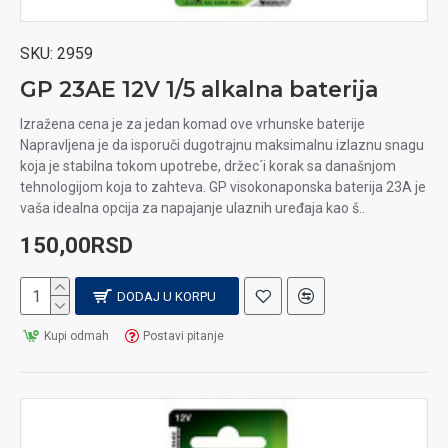
SKU:
2959
GP 23AE 12V 1/5 alkalna baterija
Izražena cena je za jedan komad ove vrhunske baterije
Napravljena je da isporuči dugotrajnu maksimalnu izlaznu snagu
koja je stabilna tokom upotrebe, držec´i korak sa današnjom
tehnologijom koja to zahteva. GP visokonaponska baterija 23A je
vaša idealna opcija za napajanje ulaznih uređaja kao š..
150,00RSD
DODAJ U KORPU
Kupi odmah
Postavi pitanje