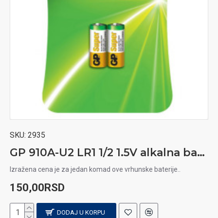
SKU:
2935
GP 910A-U2 LR1 1/2 1.5V alkalna baterija
Izražena cena je za jedan komad ove vrhunske baterije..
150,00RSD
DODAJ U KORPU