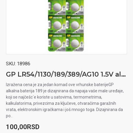
SKU:
18986
GP LR54/1130/189/389/AG10 1.5V alkalna baterija
Izražena cena je za jedan komad ove vrhunske baterijeGP
alkalna baterija 189 je dizajnirana da napaja vaše male uređaje,
koji se najčešc´e koriste u satovima, termometrima,
kalkulatorima, privezcima za ključeve, otvaračima garažnih
vrata, elektronskim igračkama i još mnogo toga. Dizajnirana da
po..
100,00RSD