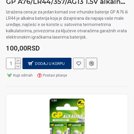
GP A76/LR44/357/AG13 1.5V alkalna baterija
Izražena cena je za jedan komad ove vrhunske baterije GP A76 ili
LR44 je alkalna baterija koja je dizajnirana da napaja vaše male
uređaje, najčešc´e se koriste u: satovima termometrima
kalkulatorima, privezcima za ključeve otvaračima garažnih vrata
elektronskim igračkama laserima baterijsk..
100,00RSD
DODAJ U KORPU
Kupi odmah
Postavi pitanje