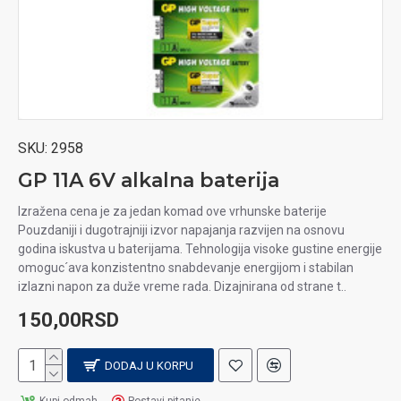
SKU:
2958
GP 11A 6V alkalna baterija
Izražena cena je za jedan komad ove vrhunske baterije
Pouzdaniji i dugotrajniji izvor napajanja razvijen na osnovu
godina iskustva u baterijama. Tehnologija visoke gustine energije
omoguc´ava konzistentno snabdevanje energijom i stabilan
izlazni napon za duže vreme rada. Dizajnirana od strane t..
150,00RSD
DODAJ U KORPU