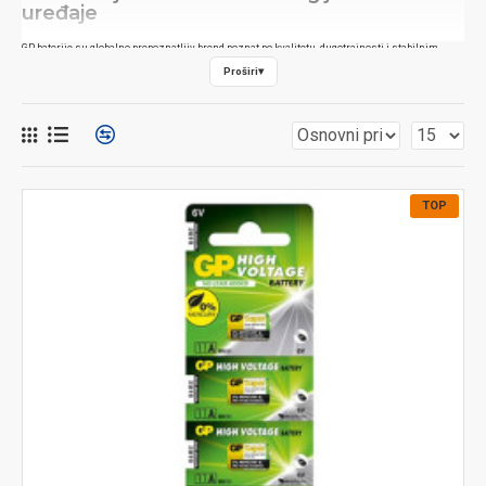
uređaje
GP baterije su globalno prepoznatljiv brend poznat po kvalitetu, dugotrajnosti i stabilnim
performansama. GP proizvodi pružaju sigurno i pouzdano napajanje za sve vrste uređaja –
Proširi
▾
od kućnih aparata do profesionalne opreme.
GP proizvodi u Novom Sadu
U našoj prodavnici u Novom Sadu možete pronaći veliki asortiman GP baterija. Bilo da vam je
potrebno pouzdano napajanje za kućne uređaje ili industrijske sisteme, GP baterije nude
stabilnu i dugotrajnu energiju.
TOP