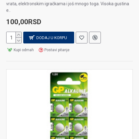
vrata, elektronskim igračkama i još mnogo toga. Visoka gustina
e..
100,00RSD
DODAJ U KORPU
Kupi odmah
Postavi pitanje