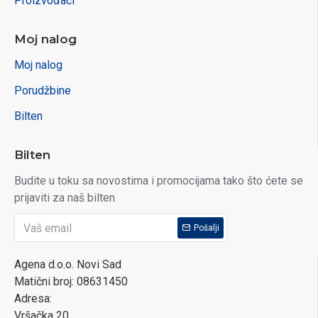
Proizvođači
Moj nalog
Moj nalog
Porudžbine
Bilten
Bilten
Budite u toku sa novostima i promocijama tako što ćete se
prijaviti za naš bilten
Pošalji
Agena d.o.o. Novi Sad
Matični broj: 08631450
Adresa:
Vršačka 20