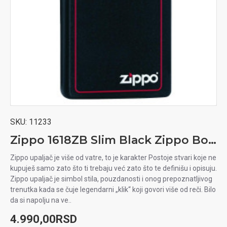
SKU:
11233
Zippo 1618ZB Slim Black Zippo Bor upaljač
Zippo upaljač je više od vatre, to je karakter Postoje stvari koje ne
kupuješ samo zato što ti trebaju već zato što te definišu i opisuju.
Zippo upaljač je simbol stila, pouzdanosti i onog prepoznatljivog
trenutka kada se čuje legendarni „klik“ koji govori više od reči. Bilo
da si napolju na ve..
4.990,00RSD