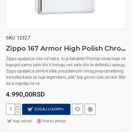
SKU:
12327
Zippo 167 Armor High Polish Chrome upaljač
Zippo upaljač je više od vatre, to je karakter Postoje stvari koje ne
kupuješ samo zato što ti trebaju već zato što te definišu i opisuju.
Zippo upaljač je simbol stila, pouzdanosti i onog prepoznatljivog
trenutka kada se čuje legendarni „klik“ koji govori više od reči. Bilo
da si napolju na ve..
4.990,00RSD
DODAJ U KORPU
Kupi odmah
Postavi pitanje