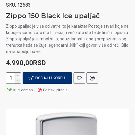
SKU:
12683
Zippo 150 Black Ice upaljač
Zippo upaljač je više od vatre, to je karakter Postoje stvari koje ne
kupuješ samo zato što ti trebaju već zato što te definišu i opisuju.
Zippo upaljač je simbol stila, pouzdanosti i onog prepoznatljivog
trenutka kada se čuje legendarni „klik“ koji govori više od reči. Bilo
da si napolju na ve..
4.990,00RSD
DODAJ U KORPU
Kupi odmah
Postavi pitanje