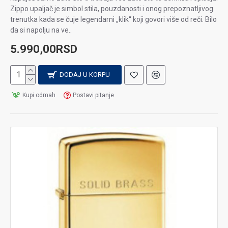
Zippo upaljač je simbol stila, pouzdanosti i onog prepoznatljivog
trenutka kada se čuje legendarni „klik“ koji govori više od reči. Bilo
da si napolju na ve..
5.990,00RSD
DODAJ U KORPU
Kupi odmah
Postavi pitanje