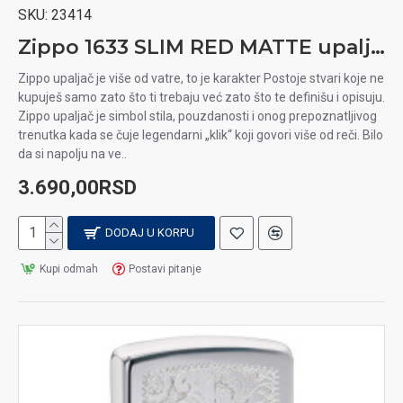
SKU:
23414
Zippo 1633 SLIM RED MATTE upaljač
Zippo upaljač je više od vatre, to je karakter Postoje stvari koje ne
kupuješ samo zato što ti trebaju već zato što te definišu i opisuju.
Zippo upaljač je simbol stila, pouzdanosti i onog prepoznatljivog
trenutka kada se čuje legendarni „klik“ koji govori više od reči. Bilo
da si napolju na ve..
3.690,00RSD
DODAJ U KORPU
Kupi odmah
Postavi pitanje