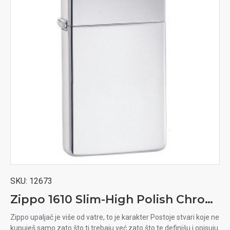
SKU:
12673
Zippo 1610 Slim-High Polish Chrom upaljač
Zippo upaljač je više od vatre, to je karakter Postoje stvari koje ne
kupuješ samo zato što ti trebaju već zato što te definišu i opisuju.