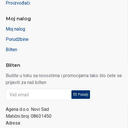
Proizvođači
Moj nalog
Moj nalog
Porudžbine
Bilten
Bilten
Budite u toku sa novostima i promocijama tako što ćete se
prijaviti za naš bilten
Pošalji
Agena d.o.o. Novi Sad
Matični broj: 08631450
Adresa: