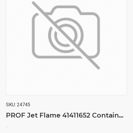
SKU:
24745
PROF Jet Flame 41411652 Container Brener DL20 upaljač
..