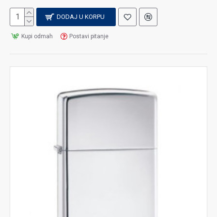
DODAJ U KORPU
Kupi odmah
Postavi pitanje