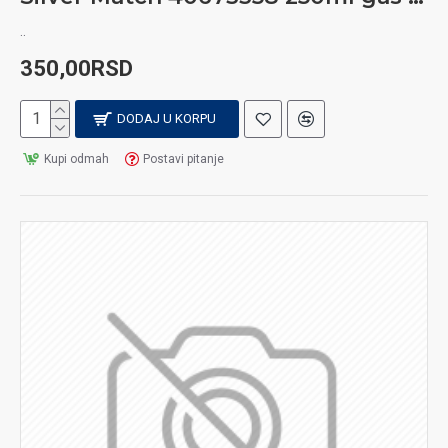
..
350,00RSD
DODAJ U KORPU
Kupi odmah
Postavi pitanje