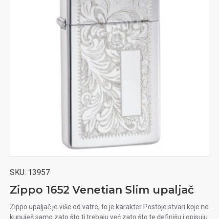
SKU:
13957
Zippo 1652 Venetian Slim upaljač
Zippo upaljač je više od vatre, to je karakter Postoje stvari koje ne
kupuješ samo zato što ti trebaju već zato što te definišu i opisuju.