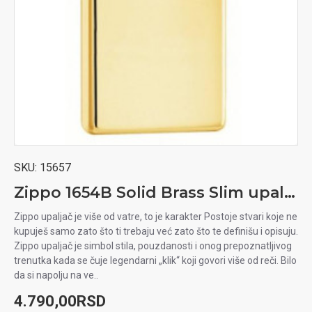
SKU:
15657
Zippo 1654B Solid Brass Slim upaljač
Zippo upaljač je više od vatre, to je karakter Postoje stvari koje ne
kupuješ samo zato što ti trebaju već zato što te definišu i opisuju.
Zippo upaljač je simbol stila, pouzdanosti i onog prepoznatljivog
trenutka kada se čuje legendarni „klik“ koji govori više od reči. Bilo
da si napolju na ve..
4.790,00RSD