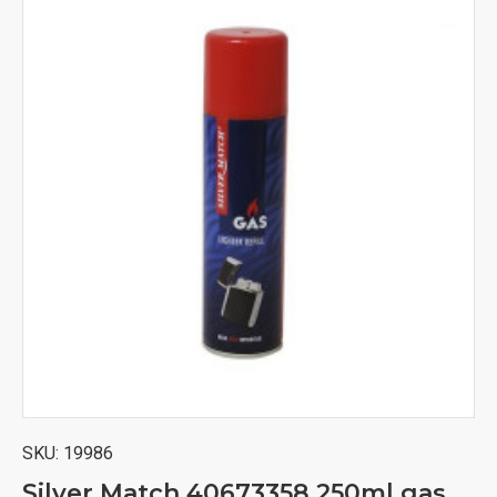
SKU:
19986
Silver Match 40673358 250ml gas za upaljače