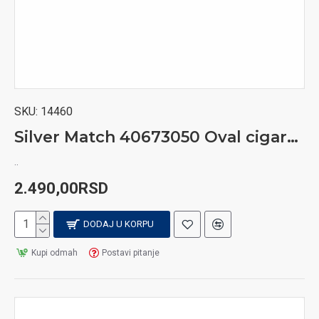
SKU:
14460
Silver Match 40673050 Oval cigaret rezač
..
2.490,00RSD
DODAJ U KORPU
Kupi odmah
Postavi pitanje