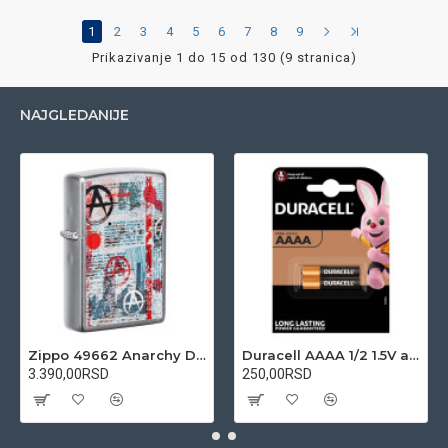
1
2
3
4
5
6
7
8
9
Prikazivanje 1 do 15 od 130 (9 stranica)
NAJGLEDANIJE
Zippo 49662 Anarchy Design upaljač
Duracell AAAA 1/2 1.5V alkalna baterija
3.390,00RSD
250,00RSD