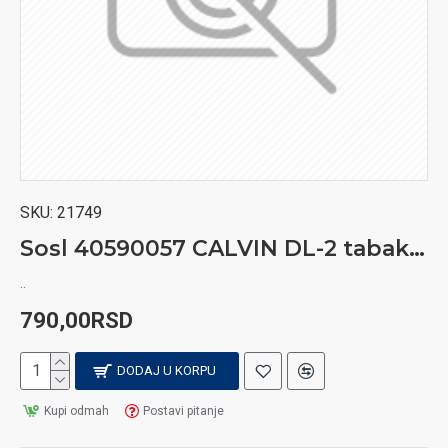
SKU:
21749
Sosl 40590057 CALVIN DL-2 tabakera
..
790,00RSD
DODAJ U KORPU
Kupi odmah
Postavi pitanje