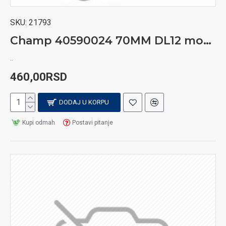
SKU:
21793
Champ 40590024 70MM DL12 motalica za cigarete
..
460,00RSD
DODAJ U KORPU
Kupi odmah
Postavi pitanje