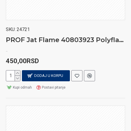
SKU:
24721
PROF Jat Flame 40803923 Polyflame brener veći upaljač
..
450,00RSD
DODAJ U KORPU
Kupi odmah
Postavi pitanje