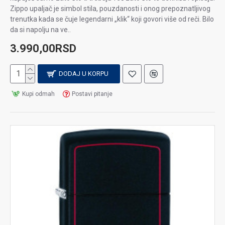
Zippo upaljač je simbol stila, pouzdanosti i onog prepoznatljivog
trenutka kada se čuje legendarni „klik“ koji govori više od reči. Bilo
da si napolju na ve..
3.990,00RSD
DODAJ U KORPU
Kupi odmah
Postavi pitanje