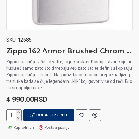
SKU:
12685
Zippo 162 Armor Brushed Chrom upaljač
Zippo upaljač je više od vatre, to je karakter Postoje stvari koje ne
kupuješ samo zato što ti trebaju već zato što te definišu i opisuju.
Zippo upaljač je simbol stila, pouzdanosti i onog prepoznatljivog
trenutka kada se čuje legendarni „klik“ koji govori više od reči. Bilo
da si napolju na ve..
4.990,00RSD
DODAJ U KORPU
Kupi odmah
Postavi pitanje