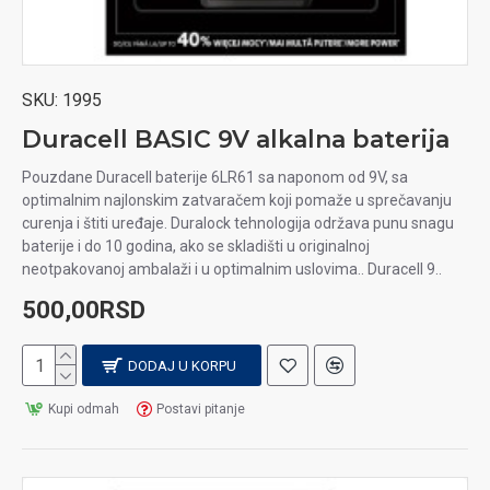
SKU:
1995
Duracell BASIC 9V alkalna baterija
Pouzdane Duracell baterije 6LR61 sa naponom od 9V, sa
optimalnim najlonskim zatvaračem koji pomaže u sprečavanju
curenja i štiti uređaje. Duralock tehnologija održava punu snagu
baterije i do 10 godina, ako se skladišti u originalnoj
neotpakovanoj ambalaži i u optimalnim uslovima.. Duracell 9..
500,00RSD
DODAJ U KORPU
Kupi odmah
Postavi pitanje