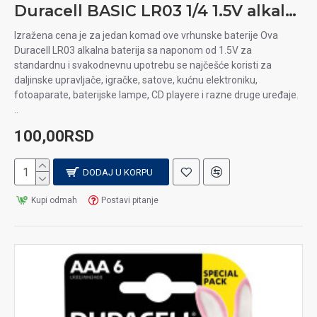
Duracell BASIC LR03 1/4 1.5V alkalna baterija
Izražena cena je za jedan komad ove vrhunske baterije Ova
Duracell LR03 alkalna baterija sa naponom od 1.5V za
standardnu i svakodnevnu upotrebu se najčešće koristi za
daljinske upravljače, igračke, satove, kućnu elektroniku,
fotoaparate, baterijske lampe, CD playere i razne druge uređaje.
..
100,00RSD
DODAJ U KORPU
Kupi odmah
Postavi pitanje