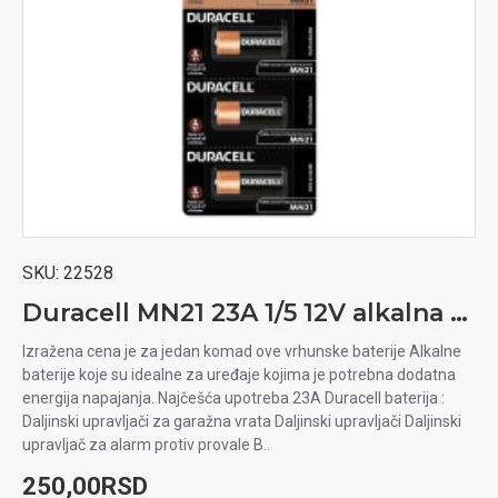
SKU:
22528
Duracell MN21 23A 1/5 12V alkalna baterija
Izražena cena je za jedan komad ove vrhunske baterije Alkalne
baterije koje su idealne za uređaje kojima je potrebna dodatna
energija napajanja. Najčešća upotreba 23A Duracell baterija :
Daljinski upravljači za garažna vrata Daljinski upravljači Daljinski
upravljač za alarm protiv provale B..
250,00RSD