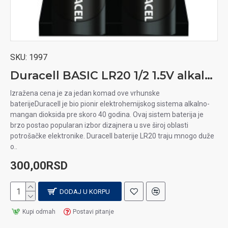
SKU:
1997
Duracell BASIC LR20 1/2 1.5V alkalna baterija
Izražena cena je za jedan komad ove vrhunske
baterijeDuracell je bio pionir elektrohemijskog sistema alkalno-
mangan dioksida pre skoro 40 godina. Ovaj sistem baterija je
brzo postao popularan izbor dizajnera u sve široj oblasti
potrošačke elektronike. Duracell baterije LR20 traju mnogo duže
o..
300,00RSD
DODAJ U KORPU
Kupi odmah
Postavi pitanje