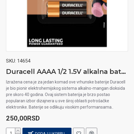
SKU:
14654
Duracell AAAA 1/2 1.5V alkalna baterija
Izražena cena je za jedan komad ove vrhunske baterije Duracell
je bio pionir elektrohemijskog sistema alkalno-mangan dioksida
pre skoro 40 godina. Ovaj sistem baterija je brzo postao
popularan izbor dizajnera u sve široj oblasti potrošačke
elektronike. Baterije se odlikuju visokim performansama..
250,00RSD
DODAJ U KORPU