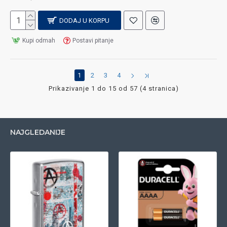
DODAJ U KORPU
Kupi odmah
Postavi pitanje
1
2
3
4
Prikazivanje 1 do 15 od 57 (4 stranica)
NAJGLEDANIJE