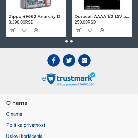
Zippo 49662 Anarchy Design upaljač
Duracell AAAA 1/2 1.5V alkalna baterija
3.390,00RSD
250,00RSD
O nama
O nama
Politika privatnosti
Uslovi korišćenja