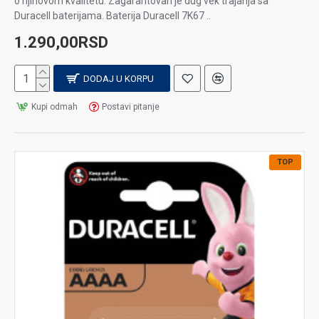
o njihovom kvalitetu. Zagarantovan je dug vek trajanja sa
Duracell baterijama. Baterija Duracell 7K67 ..
1.290,00RSD
DODAJ U KORPU
Kupi odmah
Postavi pitanje
TOP