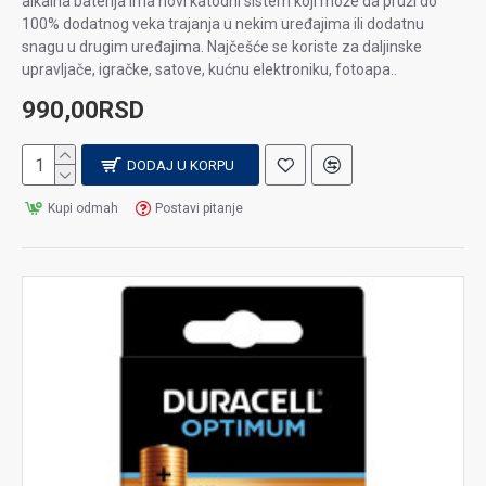
alkalna baterija ima novi katodni sistem koji može da pruži do
100% dodatnog veka trajanja u nekim uređajima ili dodatnu
snagu u drugim uređajima. Najčešće se koriste za daljinske
upravljače, igračke, satove, kućnu elektroniku, fotoapa..
990,00RSD
DODAJ U KORPU
Kupi odmah
Postavi pitanje