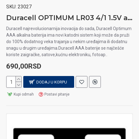
SKU:
23027
Duracell OPTIMUM LR03 4/1 1.5V alkalna baterija
Duracell najrevolucionarnija inovacija do sada, Duracell Optimum
AAA alkalna baterija ima novi katodni sistem koji može da pruži
do 100% dodatnog veka trajanja u nekim uređajima ili dodatnu
snagu u drugim uređajima.Duracell AAA baterije se najčešće
koriste zaigračke, satove,kućnu elektroniku, fotoap..
690,00RSD
DODAJ U KORPU
Kupi odmah
Postavi pitanje