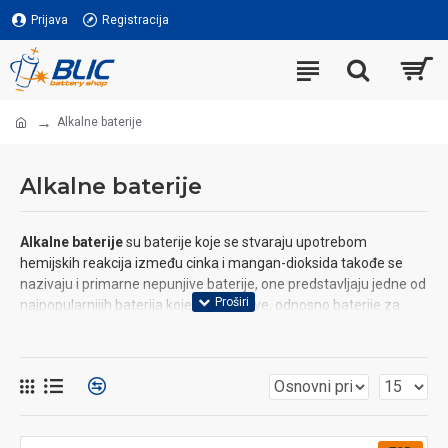
Prijava
Registracija
Alkalne baterije
Alkalne baterije
Alkalne baterije
su baterije koje se stvaraju upotrebom
hemijskih reakcija između cinka i mangan-dioksida takođe se
nazivaju i primarne nepunjive baterije, one predstavljaju jedne od
najpopularnijih baterija koje nisu punjive, odnosno baterije za
jednu upotrebu.
U kojim uređajima se mogu pronaći alkalne baterije?
Alkalne baterije se mogu pronaći u raznim svakodnevnim
Baterijske lampe
primenama kao što su:
,