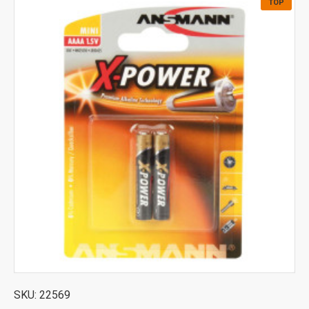
daljinski upravljači
miševi
tastature
,
,
, satovi, igračke za
TOP
decu i još mnogo toga drugog. Kod nas u prodavnici možete
pronaći alkalne baterije od raznih proizvođača kako izuzetno
kvalitetnih tako i onih koji imaju odličan odnos cene i kvaliteta.
Ono što nas izdvaja jeste što su naše baterije uvek sveže i
spremne za dugotrajnu upotrebu. Neki od proizvođača koje
imamo u ponudi su:
Duracell
,
Varta
,
Panasonic
,
Maxell
,
GP
Koje sve vrste alkalnih baterija postoje?
Alkalne baterije koje se mogu pronaći kod nas a mogu se
razlikovati po svojoj veličini:
AA Akalne baterije
Deblje standardne alkalne baterije koje se mogu najčešće
upotrebljavati u zidnim satovima, dečijim igračkama, meračima
za pritisak.
SKU:
22569
AAA Alkalne baterije