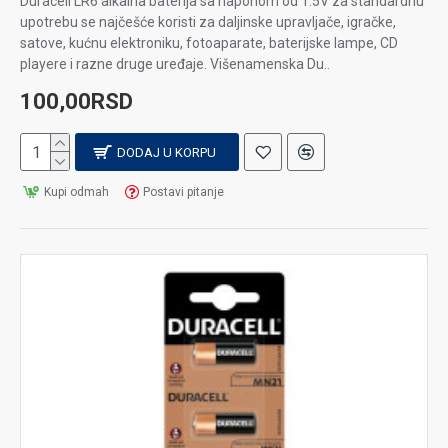
Duracell LR6 alkalna baterija sa naponom od 1.5V za standardnu
upotrebu se najčešće koristi za daljinske upravljače, igračke,
satove, kućnu elektroniku, fotoaparate, baterijske lampe, CD
playere i razne druge uređaje. Višenamenska Du..
100,00RSD
DODAJ U KORPU
Kupi odmah
Postavi pitanje