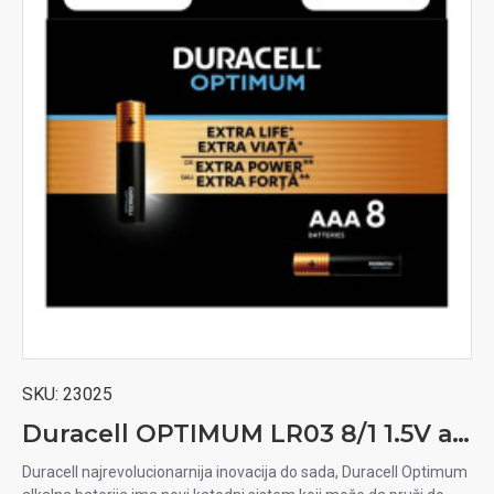
SKU:
23025
Duracell OPTIMUM LR03 8/1 1.5V alkalna baterija
Duracell najrevolucionarnija inovacija do sada, Duracell Optimum