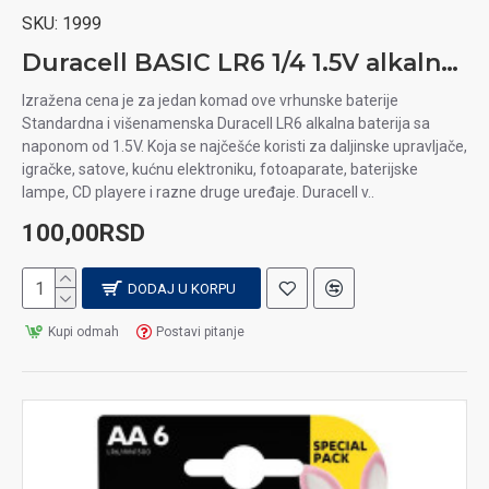
SKU:
1999
Duracell BASIC LR6 1/4 1.5V alkalna baterija
Izražena cena je za jedan komad ove vrhunske baterije
Standardna i višenamenska Duracell LR6 alkalna baterija sa
naponom od 1.5V. Koja se najčešće koristi za daljinske upravljače,
igračke, satove, kućnu elektroniku, fotoaparate, baterijske
lampe, CD playere i razne druge uređaje. Duracell v..
100,00RSD
DODAJ U KORPU
Kupi odmah
Postavi pitanje