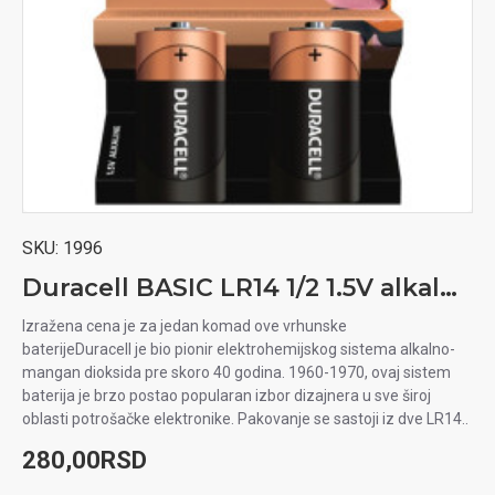
SKU:
1996
Duracell BASIC LR14 1/2 1.5V alkalna baterija
Izražena cena je za jedan komad ove vrhunske
baterijeDuracell je bio pionir elektrohemijskog sistema alkalno-
mangan dioksida pre skoro 40 godina. 1960-1970, ovaj sistem
baterija je brzo postao popularan izbor dizajnera u sve široj
oblasti potrošačke elektronike. Pakovanje se sastoji iz dve LR14..
280,00RSD