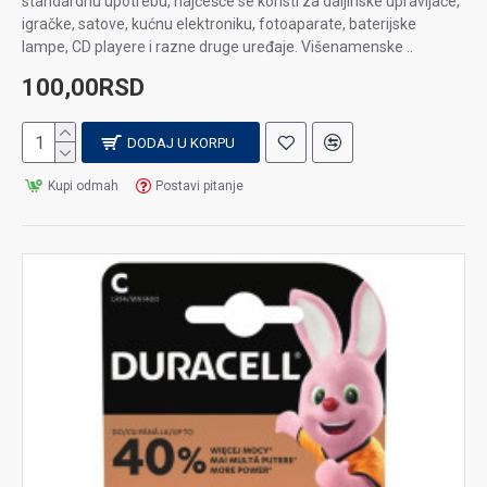
standardnu upotrebu, najčešće se koristi za daljinske upravljače,
igračke, satove, kućnu elektroniku, fotoaparate, baterijske
lampe, CD playere i razne druge uređaje. Višenamenske ..
100,00RSD
DODAJ U KORPU
Kupi odmah
Postavi pitanje