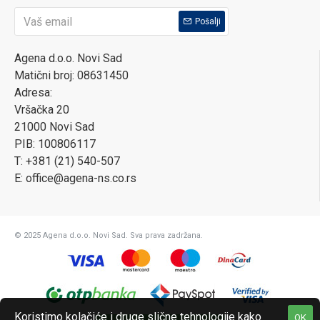
Pošalji
Agena d.o.o. Novi Sad
Matični broj: 08631450
Adresa:
Vršačka 20
21000 Novi Sad
PIB: 100806117
T: +381 (21) 540-507
E: office@agena-ns.co.rs
© 2025 Agena d.o.o. Novi Sad. Sva prava zadržana.
Koristimo kolačiće i druge slične tehnologije kako
OK