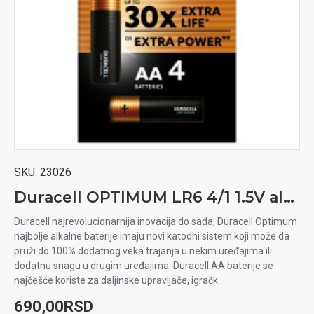
SKU:
23026
Duracell OPTIMUM LR6 4/1 1.5V alkalna baterija
Duracell najrevolucionarnija inovacija do sada, Duracell Optimum
najbolje alkalne baterije imaju novi katodni sistem koji može da
pruži do 100% dodatnog veka trajanja u nekim uređajima ili
dodatnu snagu u drugim uređajima. Duracell AA baterije se
najčešće koriste za daljinske upravljače, igračk..
690,00RSD