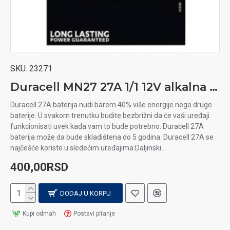
SKU:
23271
Duracell MN27 27A 1/1 12V alkalna baterija
Duracell 27A baterija nudi barem 40% više energije nego druge
baterije. U svakom trenutku budite bezbrižni da će vaši uređaji
funkcionisati uvek kada vam to bude potrebno. Duracell 27A
baterija može da bude skladištena do 5 godina. Duracell 27A se
najčešće koriste u sledećim uređajima:Daljinski..
400,00RSD
DODAJ U KORPU
Kupi odmah
Postavi pitanje