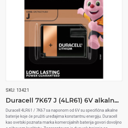
SKU:
13421
Duracell 7K67 J (4LR61) 6V alkalna baterija
Duracell 4LR61 / 7K67 sa naponom od 6V su specifična alkalne
baterije koje će pružiti uređajima konstantnu energiju. Duracell
kao svetski poznata marka komercijalnih baterija govori dovoljno