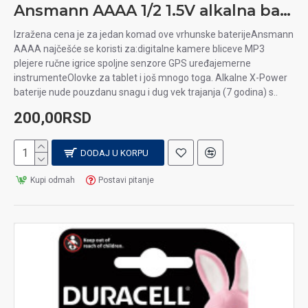
Ansmann AAAA 1/2 1.5V alkalna baterija
Već standardne alkalne baterije koje se najčešće upotrebljavaju
Izražena cena je za jedan komad ove vrhunske baterijeAnsmann
u svim daljinskim uređajima, raznim aparatima.
AAAA najčešće se koristi za:digitalne kamere bliceve MP3
plejere ručne igrice spoljne senzore GPS uređajemerne
C Alkalne baterije
instrumenteOlovke za tablet i još mnogo toga. Alkalne X-Power
baterije nude pouzdanu snagu i dug vek trajanja (7 godina) s..
koje su nešto većeg gabarita, najčešća namena za baterijske
lampe, dečije igračke i radio uređaje.
200,00RSD
D Alkalne baterije
DODAJ U KORPU
koje su najvećeg gabarite mogu se zvati i LR20, najčešća
Kupi odmah
Postavi pitanje
upotreba baterijske lampe, dečije igračke.
9V- Alkalne baterije
Pravouganog oblika sa najvećim naponom, koriste se kod
uređaja kojima je potrebna jača struja.