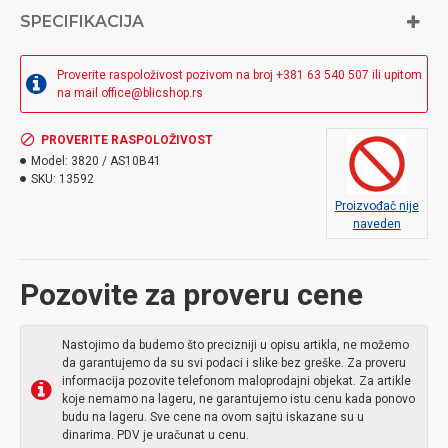
SPECIFIKACIJA
Proverite raspoloživost pozivom na broj +381 63 540 507 ili upitom
na mail office@blicshop.rs
PROVERITE RASPOLOŽIVOST
Model:
3820 / AS10B41
SKU:
13592
Proizvođač nije
naveden
Pozovite za proveru cene
Nastojimo da budemo što precizniji u opisu artikla, ne možemo
da garantujemo da su svi podaci i slike bez greške. Za proveru
informacija pozovite telefonom maloprodajni objekat. Za artikle
koje nemamo na lageru, ne garantujemo istu cenu kada ponovo
budu na lageru. Sve cene na ovom sajtu iskazane su u
dinarima. PDV je uračunat u cenu.