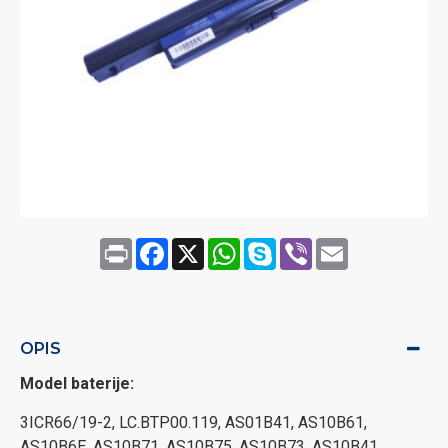
Print
Facebook
X
WhatsApp
Skype
Viber
Email
OPIS
Model baterije:
3ICR66/19-2, LC.BTP00.119, AS01B41, AS10B61,
AS10B6E, AS10B71, AS10B75, AS10B73, AS10B41,