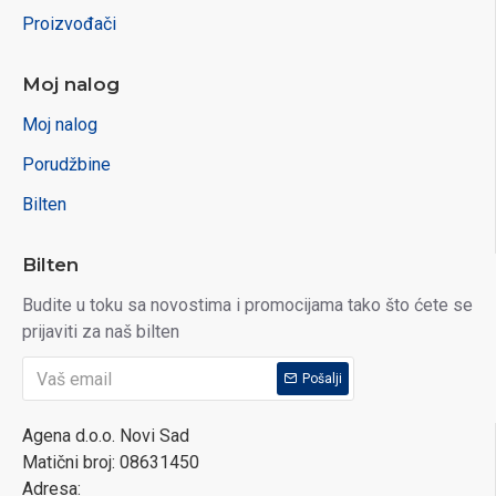
Proizvođači
Moj nalog
Moj nalog
Porudžbine
Bilten
Bilten
Budite u toku sa novostima i promocijama tako što ćete se
prijaviti za naš bilten
Pošalji
Agena d.o.o. Novi Sad
Matični broj: 08631450
Adresa: