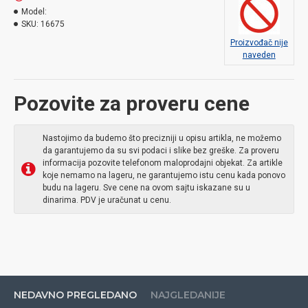
Model:
SKU:
16675
Proizvođač nije
naveden
Pozovite za proveru cene
Nastojimo da budemo što precizniji u opisu artikla, ne možemo
da garantujemo da su svi podaci i slike bez greške. Za proveru
informacija pozovite telefonom maloprodajni objekat. Za artikle
koje nemamo na lageru, ne garantujemo istu cenu kada ponovo
budu na lageru. Sve cene na ovom sajtu iskazane su u
dinarima. PDV je uračunat u cenu.
NEDAVNO PREGLEDANO
NAJGLEDANIJE