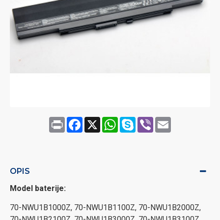
Print
Facebook
X
WhatsApp
Skype
Viber
Email
OPIS
Model baterije:
70-NWU1B1000Z, 70-NWU1B1100Z, 70-NWU1B2000Z,
70-NWU1B2100Z, 70-NWU1B3000Z, 70-NWU1B3100Z,