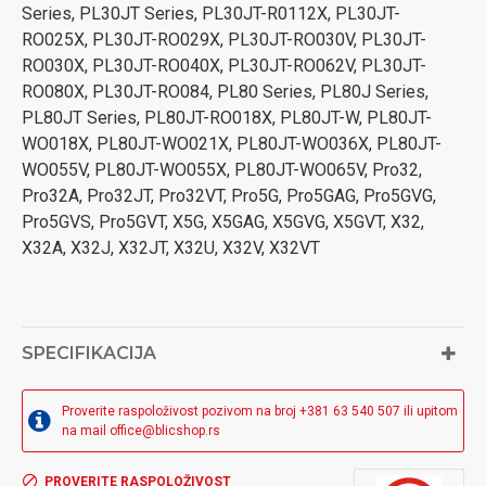
Series, PL30JT Series, PL30JT-R0112X, PL30JT-
RO025X, PL30JT-RO029X, PL30JT-RO030V, PL30JT-
RO030X, PL30JT-RO040X, PL30JT-RO062V, PL30JT-
RO080X, PL30JT-RO084, PL80 Series, PL80J Series,
PL80JT Series, PL80JT-RO018X, PL80JT-W, PL80JT-
WO018X, PL80JT-WO021X, PL80JT-WO036X, PL80JT-
WO055V, PL80JT-WO055X, PL80JT-WO065V, Pro32,
Pro32A, Pro32JT, Pro32VT, Pro5G, Pro5GAG, Pro5GVG,
Pro5GVS, Pro5GVT, X5G, X5GAG, X5GVG, X5GVT, X32,
X32A, X32J, X32JT, X32U, X32V, X32VT
SPECIFIKACIJA
Proverite raspoloživost pozivom na broj +381 63 540 507 ili upitom
na mail office@blicshop.rs
PROVERITE RASPOLOŽIVOST