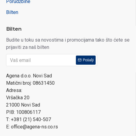
Porudžbine
Bilten
Bilten
Budite u toku sa novostima i promocijama tako što ćete se
prijaviti za naš bilten
Pošalji
Agena d.o.o. Novi Sad
Matični broj: 08631450
Adresa:
Vršačka 20
21000 Novi Sad
PIB: 100806117
T: +381 (21) 540-507
E: office@agena-ns.co.rs