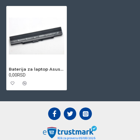
Baterija za laptop Asus A31-UL30 15V 4400mAh 8 cell Li-ion
0,00RSD