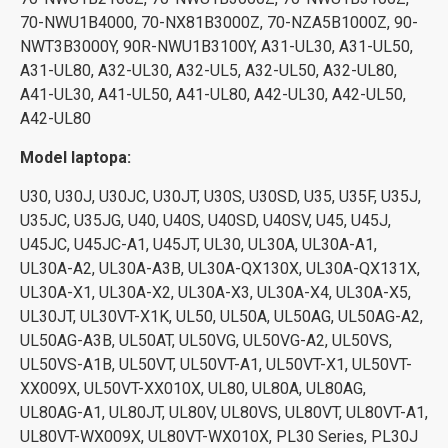
70-NWU1B4000, 70-NX81B3000Z, 70-NZA5B1000Z, 90-
NWT3B3000Y, 90R-NWU1B3100Y, A31-UL30, A31-UL50,
A31-UL80, A32-UL30, A32-UL5, A32-UL50, A32-UL80,
A41-UL30, A41-UL50, A41-UL80, A42-UL30, A42-UL50,
A42-UL80
Model laptopa:
U30, U30J, U30JC, U30JT, U30S, U30SD, U35, U35F, U35J,
U35JC, U35JG, U40, U40S, U40SD, U40SV, U45, U45J,
U45JC, U45JC-A1, U45JT, UL30, UL30A, UL30A-A1,
UL30A-A2, UL30A-A3B, UL30A-QX130X, UL30A-QX131X,
UL30A-X1, UL30A-X2, UL30A-X3, UL30A-X4, UL30A-X5,
UL30JT, UL30VT-X1K, UL50, UL50A, UL50AG, UL50AG-A2,
UL50AG-A3B, UL50AT, UL50VG, UL50VG-A2, UL50VS,
UL50VS-A1B, UL50VT, UL50VT-A1, UL50VT-X1, UL50VT-
XX009X, UL50VT-XX010X, UL80, UL80A, UL80AG,
UL80AG-A1, UL80JT, UL80V, UL80VS, UL80VT, UL80VT-A1,
UL80VT-WX009X, UL80VT-WX010X, PL30 Series, PL30J