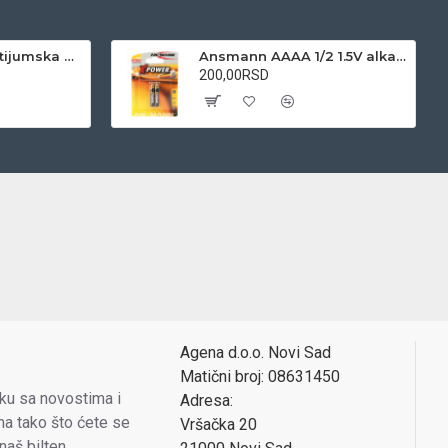
Varta CR123A 3V litijumska baterija
Ansmann AAAA 1/2 1.5V alkalna baterija
200,00RSD
Agena d.o.o. Novi Sad
Matični broj: 08631450
oku sa novostima i
Adresa:
a tako što ćete se
Vršačka 20
 naš bilten