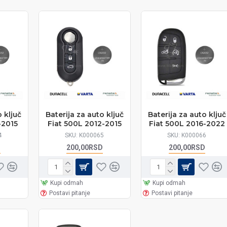
 ključ
Baterija za auto ključ
Baterija za auto ključ
-2015
Fiat 500L 2012-2015
Fiat 500L 2016-2022
4
SKU:
K000065
SKU:
K000066
D
200,00RSD
200,00RSD
Kupi odmah
Kupi odmah
Postavi pitanje
Postavi pitanje