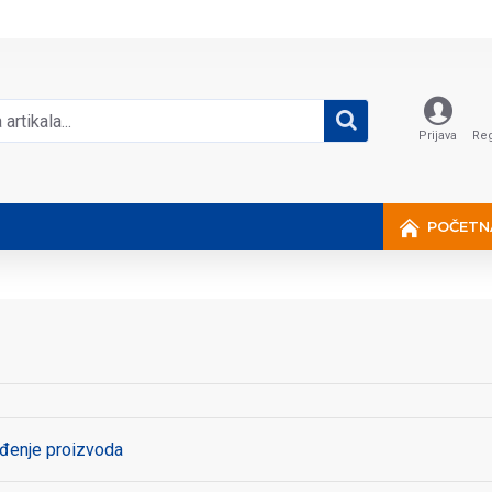
Prijava
Reg
POČETN
đenje proizvoda