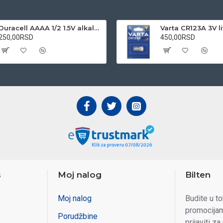
Duracell AAAA 1/2 1.5V alkalna baterija
250,00RSD
450,00RSD
s
Moj nalog
Bilten
Moj nalog
Budite u t
promocijam
Porudžbine
prijaviti za