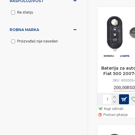
RASPOLOŽIVOST
Na stanju
ROBNA MARKA
Proizvođač nije naveden
Baterija za auto
Fiat 500 2007
SKU:
K00006
200,00RS
Kupi odmah
Postavi pitanje