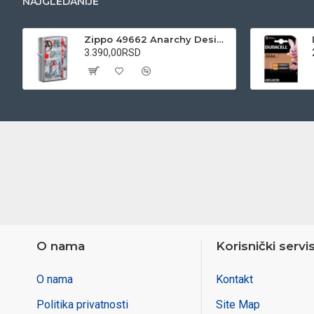
NAJGLEDANIJE
Zippo 49662 Anarchy Design upaljač
3.390,00RSD
O nama
Korisnički servi
O nama
Kontakt
Politika privatnosti
Site Map