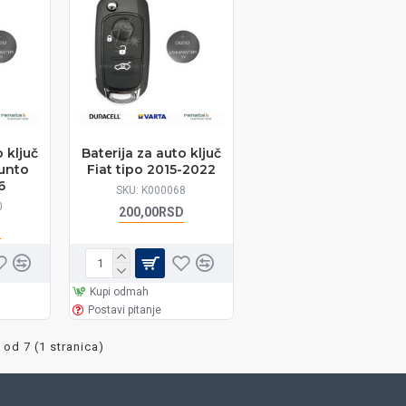
 ključ
Baterija za auto ključ
punto
Fiat tipo 2015-2022
6
SKU:
K000068
0
200,00RSD
D
Kupi odmah
Postavi pitanje
 od 7 (1 stranica)