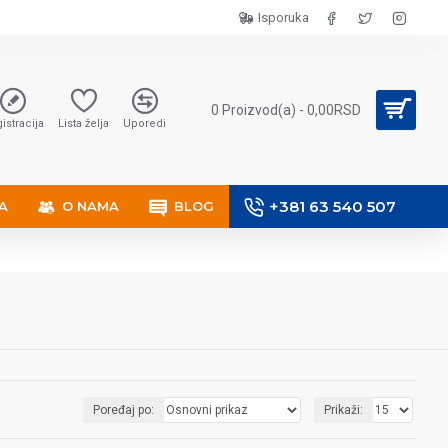
Isporuka
0 Proizvod(a) - 0,00RSD
istracija
Lista želja
Uporedi
+381 63 540 507
A
O NAMA
BLOG
Poređaj po:
Prikaži: