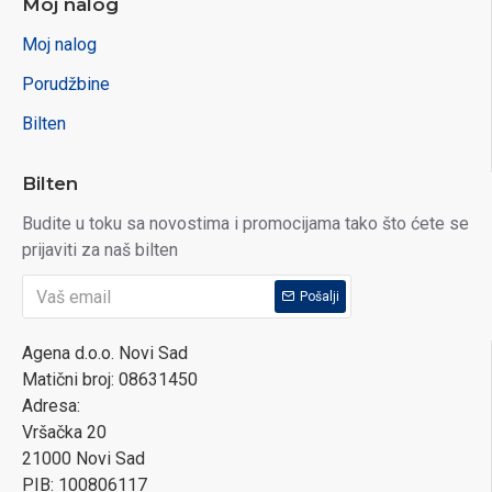
Moj nalog
Moj nalog
Porudžbine
Bilten
Bilten
Budite u toku sa novostima i promocijama tako što ćete se
prijaviti za naš bilten
Pošalji
Agena d.o.o. Novi Sad
Matični broj: 08631450
Adresa:
Vršačka 20
21000 Novi Sad
PIB: 100806117