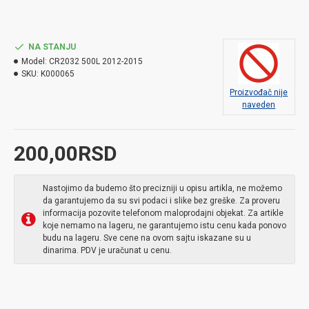
NA STANJU
Model:
CR2032 500L 2012-2015
SKU:
K000065
Proizvođač nije
naveden
200,00RSD
Nastojimo da budemo što precizniji u opisu artikla, ne možemo
da garantujemo da su svi podaci i slike bez greške. Za proveru
informacija pozovite telefonom maloprodajni objekat. Za artikle
koje nemamo na lageru, ne garantujemo istu cenu kada ponovo
budu na lageru. Sve cene na ovom sajtu iskazane su u
dinarima. PDV je uračunat u cenu.