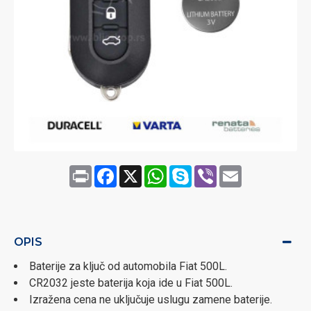
Print
Facebook
X
WhatsApp
Skype
Viber
Email
OPIS
Baterije za ključ od automobila Fiat 500L.
CR2032 jeste baterija koja ide u Fiat 500L.
Izražena cena ne uključuje uslugu zamene baterije.