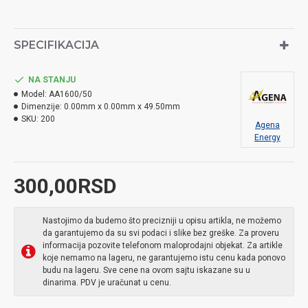
SPECIFIKACIJA
NA STANJU
Model:
AA1600/50
Dimenzije:
0.00mm x 0.00mm x 49.50mm
SKU:
200
Agena
Energy
300,00RSD
Nastojimo da budemo što precizniji u opisu artikla, ne možemo
da garantujemo da su svi podaci i slike bez greške. Za proveru
informacija pozovite telefonom maloprodajni objekat. Za artikle
koje nemamo na lageru, ne garantujemo istu cenu kada ponovo
budu na lageru. Sve cene na ovom sajtu iskazane su u
dinarima. PDV je uračunat u cenu.