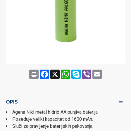
Print
Facebook
X
WhatsApp
Skype
Viber
Email
OPIS
Agena Nikl metal hidrid AA punjiva baterija
Poseduje veliki kapacitet od 1600 mAh.
Služi za pravljenje baterijskih pakovanja.