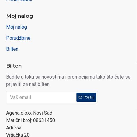
Moj nalog
Moj nalog
Porudžbine
Bilten
Bilten
Budite u toku sa novostima i promocijama tako što ćete se
prijaviti za naš bilten
Pošalji
Agena d.o.o. Novi Sad
Matični broj: 08631450
Adresa:
Vršačka 20