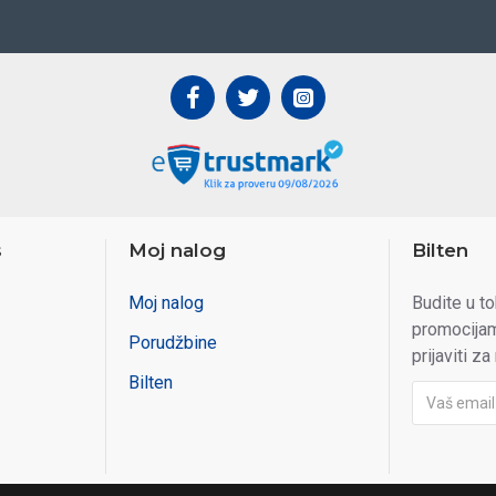
s
Moj nalog
Bilten
Moj nalog
Budite u t
promocijam
Porudžbine
prijaviti za
Bilten