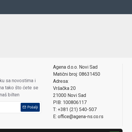
Agena d.o.o. Novi Sad
Matični broj: 08631450
oku sa novostima i
Adresa:
a tako što ćete se
Vršačka 20
 naš bilten
21000 Novi Sad
PIB: 100806117
Pošalji
T: +381 (21) 540-507
E: office@agena-ns.co.rs