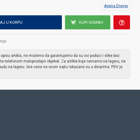
Agena Energy
AJ U KORPU
KUPI ODMAH
enje
 opisu artikla, ne možemo da garantujemo da su svi podaci i slike bez
ite telefonom maloprodajni objekat. Za artikle koje nemamo na lageru, ne
udu na lageru. Sve cene na ovom sajtu iskazane su u dinarima. PDV je