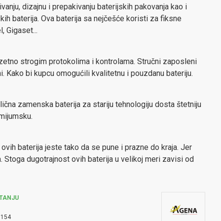
ivanju, dizajnu i prepakivanju baterijskih pakovanja kao i
skih baterija. Ova baterija sa nejčešće koristi za fiksne
, Gigaset...
zetno strogim protokolima i kontrolama. Stručni zaposleni
ni. Kako bi kupcu omogućili kvalitetnu i pouzdanu bateriju.
lična zamenska baterija za stariju tehnologiju dosta štetniju
mijumsku.
vih baterija jeste tako da se pune i prazne do kraja. Jer
 Stoga dugotrajnost ovih baterija u velikoj meri zavisi od
TANJU
3154