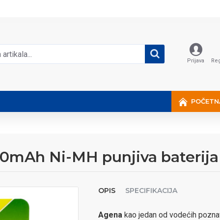
Prijava
Reg
POČETN
0mAh Ni-MH punjiva baterija
OPIS
SPECIFIKACIJA
Agena
kao jedan od vodećih poznaval