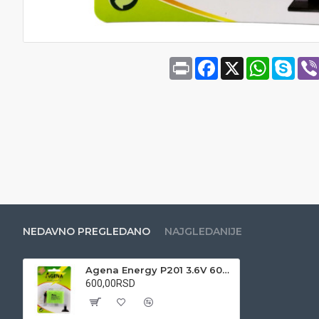
Print
Facebook
X
WhatsAp
Sky
NEDAVNO PREGLEDANO
NAJGLEDANIJE
Agena Energy P201 3.6V 600mAh Ni-MH punjiva baterija
600,00RSD