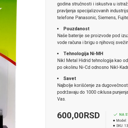
godina stručnosti i iskustva u istraž
pravljenja specijalizovanih industrij
telefone Panasonic, Siemens, Fujitel
Pouzdanost
Naše baterije se proizvode pod izu
vode računa i brigu o njihovoj sveži
Tehnologija Ni-MH
Nikl Metal Hidrid tehnologija kao od
po okolinu Ni-Cd odnosno Nikl-Kad
Savet
Najbolje korišćenje za dugovečnost o
podržavaju do 1000 ciklusa punjenja.
Vas.
600,00RSD
NA S
Model:
SKU:
1