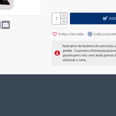
DOD
p
pe
Viber
Email
Dodaj u listu želja
Dodaj za poređ
Nastojimo da budemo što precizniji u
greške. Za proveru informacija pozov
garantujemo istu cenu kada ponovo b
uračunat u cenu.