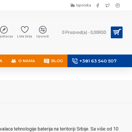
Isporuka
0 Proizvod(a) - 0,00RSD
istracija
Lista želja
Uporedi
+381 63 540 507
A
O NAMA
BLOG
aca tehnologije baterija na teritoriji Srbije. Sa više od 10