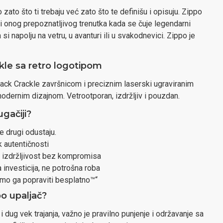
zato što ti trebaju već zato što te definišu i opisuju. Zippo
 i onog prepoznatljivog trenutka kada se čuje legendarni
a si napolju na vetru, u avanturi ili u svakodnevici. Zippo je
ckle sa retro logotipom
ack Crackle završnicom i preciznim laserski ugraviranim
 modernim dizajnom. Vetrootporan, izdržljiv i pouzdan.
ugačiji?
e drugi odustaju.
k autentičnosti
, izdržljivost bez kompromisa
 investicija, ne potrošna roba
ćemo ga popraviti besplatno™“
po upaljač?
dug vek trajanja, važno je pravilno punjenje i održavanje sa