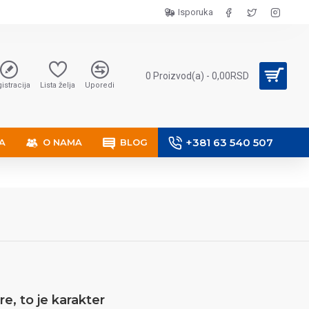
Isporuka
0 Proizvod(a) - 0,00RSD
istracija
Lista želja
Uporedi
+381 63 540 507
A
O NAMA
BLOG
re, to je karakter