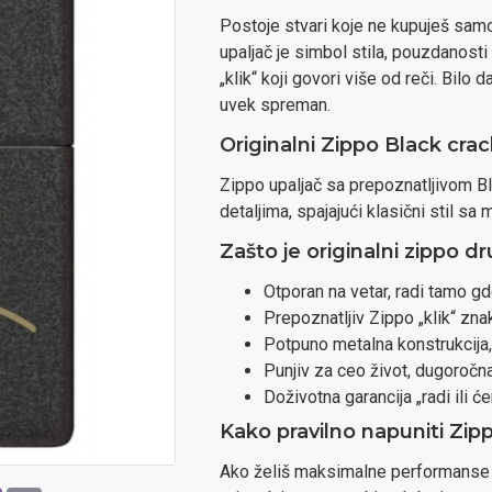
Postoje stvari koje ne kupuješ samo 
upaljač je simbol stila, pouzdanosti
„klik“ koji govori više od reči. Bilo d
uvek spreman.
Originalni Zippo Black cra
Zippo
upaljač sa prepoznatljivom Bl
detaljima, spajajući klasični stil sa
Zašto je originalni zippo dr
Otporan na vetar, radi tamo gd
Prepoznatljiv Zippo „klik“ zna
Potpuno metalna konstrukcija
Punjiv za ceo život, dugoročna
Doživotna garancija „radi ili 
Kako pravilno napuniti Zip
Ako želiš maksimalne performanse i 