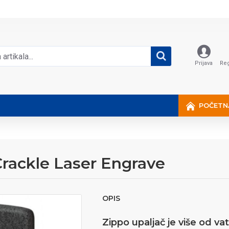
Prijava
Reg
POČETN
Crackle Laser Engrave
OPIS
Zippo upaljač je više od vat