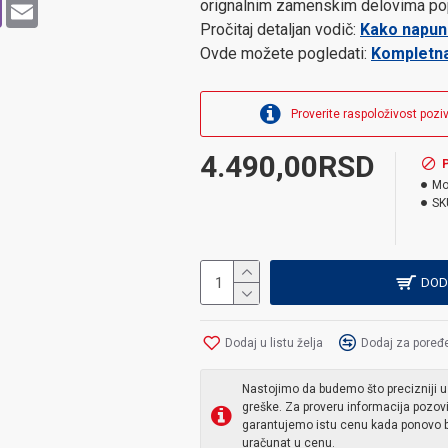
p
pe
Viber
Email
orignalnim zamenskim delovima poput
Pročitaj detaljan vodič:
Kako napuni
Ovde možete pogledati:
Kompletna
Proverite raspoloživost pozi
4.490,00RSD
Mo
SK
DOD
Dodaj u listu želja
Dodaj za poređ
Nastojimo da budemo što precizniji u
greške. Za proveru informacija pozov
garantujemo istu cenu kada ponovo b
uračunat u cenu.