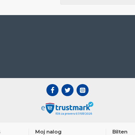
s
Moj nalog
Bilten