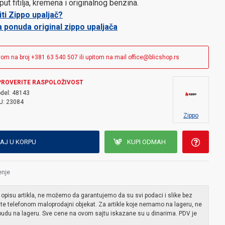
 fitilja, kremena i originalnog benzina.
ti Zippo upaljač?
 ponuda original zippo upaljača
vom na broj +381 63 540 507 ili upitom na mail office@blicshop.rs
PROVERITE RASPOLOŽIVOST
del:
48143
U:
23084
Zippo
AJ U KORPU
KUPI ODMAH
enje
 opisu artikla, ne možemo da garantujemo da su svi podaci i slike bez
ite telefonom maloprodajni objekat. Za artikle koje nemamo na lageru, ne
udu na lageru. Sve cene na ovom sajtu iskazane su u dinarima. PDV je