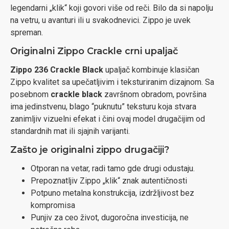
legendarni „klik“ koji govori više od reči. Bilo da si napolju
na vetru, u avanturi ili u svakodnevici. Zippo je uvek
spreman.
Originalni Zippo Crackle crni upaljač
Zippo 236 Crackle Black
upaljač kombinuje klasičan
Zippo kvalitet sa upečatljivim i teksturiranim dizajnom. Sa
posebnom
crackle black
završnom obradom, površina
ima jedinstvenu, blago “puknutu” teksturu koja stvara
zanimljiv vizuelni efekat i čini ovaj model drugačijim od
standardnih mat ili sjajnih varijanti.
Zašto je originalni zippo drugačiji?
Otporan na vetar, radi tamo gde drugi odustaju.
Prepoznatljiv Zippo „klik“ znak autentičnosti
Potpuno metalna konstrukcija, izdržljivost bez
kompromisa
Punjiv za ceo život, dugoročna investicija, ne