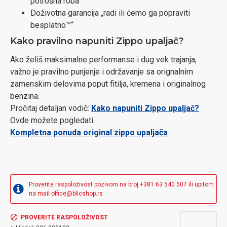
potrošna roba
Doživotna garancija „radi ili ćemo ga popraviti
besplatno™“
Kako pravilno napuniti Zippo upaljač?
Ako želiš maksimalne performanse i dug vek trajanja,
važno je pravilno punjenje i održavanje sa orignalnim
zamenskim delovima poput fitilja, kremena i originalnog
benzina.
Pročitaj detaljan vodič:
Kako napuniti Zippo upaljač?
Ovde možete pogledati:
Kompletna ponuda original zippo upaljača
Proverite raspoloživost pozivom na broj +381 63 540 507 ili upitom
na mail office@blicshop.rs
PROVERITE RASPOLOŽIVOST