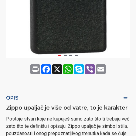
Print
Facebook
X
WhatsApp
Skype
Viber
Email
OPIS
Zippo upaljač je više od vatre, to je karakter
Postoje stvari koje ne kupuješ samo zato što ti trebaju već
zato što te definišu i opisuju. Zippo upaljač je simbol stila,
pouzdanosti i onog prepoznatljivog trenutka kada se čuje