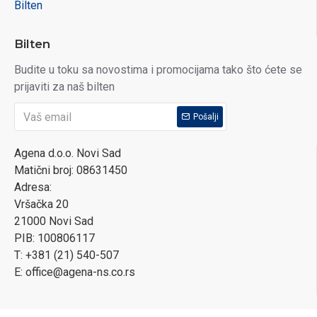
Bilten
Bilten
Budite u toku sa novostima i promocijama tako što ćete se
prijaviti za naš bilten
Pošalji
Agena d.o.o. Novi Sad
Matični broj: 08631450
Adresa:
Vršačka 20
21000 Novi Sad
PIB: 100806117
T: +381 (21) 540-507
E: office@agena-ns.co.rs