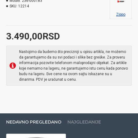
Model:
236-000183
SKU:
12214
Zippo
3.490,00RSD
Nastojimo da budemo što precizniji u opisu artikla, ne možemo
da garantujemo da su svi podaci i slike bez greške. Za proveru
informacija pozovite telefonom maloprodajni objekat. Za artikle
koje nemamo na lageru, ne garantujemo istu cenu kada ponovo
budu na lageru. Sve cene na ovom sajtu iskazane su u
dinarima. PDV je uračunat u cenu.
NEDAVNO PREGLEDANO
NAJGLEDANIJE