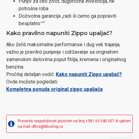
Punjiv za ceo život, dugoročna investicija, ne
potrošna roba
Doživotna garancija „radi ili ćemo ga popraviti
besplatno™“
Kako pravilno napuniti Zippo upaljač?
Ako želiš maksimalne performanse i dug vek trajanja,
važno je pravilno punjenje i održavanje sa orignalnim
zamenskim delovima poput fitilja, kremena i originalnog
benzina.
Pročitaj detaljan vodič:
Kako napuniti Zippo upaljač?
Ovde možete pogledati:
Kompletna ponuda original zippo upaljača
Proverite raspoloživost pozivom na broj +381 63 540 507 ili upitom
na mail office@blicshop.rs