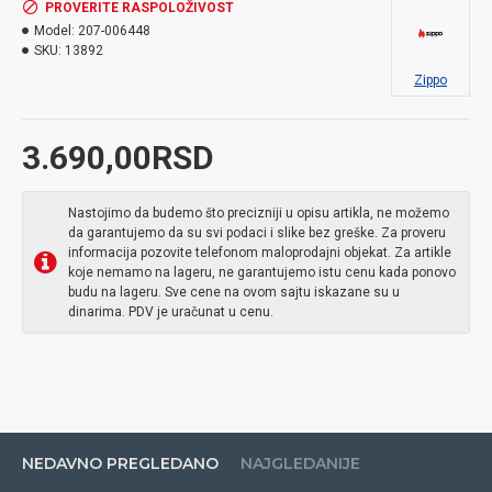
PROVERITE RASPOLOŽIVOST
Model:
207-006448
SKU:
13892
Zippo
3.690,00RSD
Nastojimo da budemo što precizniji u opisu artikla, ne možemo
da garantujemo da su svi podaci i slike bez greške. Za proveru
informacija pozovite telefonom maloprodajni objekat. Za artikle
koje nemamo na lageru, ne garantujemo istu cenu kada ponovo
budu na lageru. Sve cene na ovom sajtu iskazane su u
dinarima. PDV je uračunat u cenu.
NEDAVNO PREGLEDANO
NAJGLEDANIJE