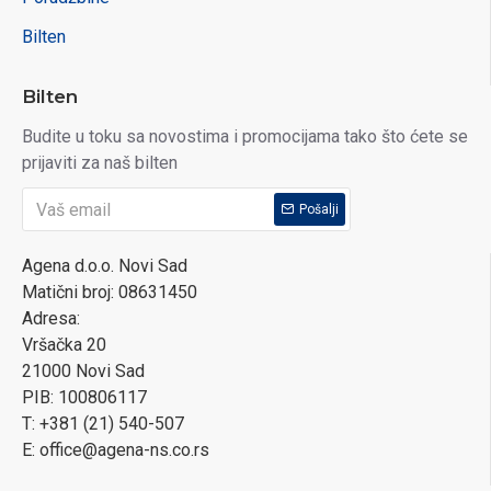
Bilten
Bilten
Budite u toku sa novostima i promocijama tako što ćete se
prijaviti za naš bilten
Pošalji
Agena d.o.o. Novi Sad
Matični broj: 08631450
Adresa:
Vršačka 20
21000 Novi Sad
PIB: 100806117
T: +381 (21) 540-507
E: office@agena-ns.co.rs