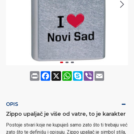
Print
Facebook
X
WhatsApp
Skype
Viber
Email
OPIS
Zippo upaljač je više od vatre, to je karakter
Postoje stvari koje ne kupuješ samo zato što ti trebaju već
zato što te definišu i opisuju. Zippo upaljač je simbol stila,