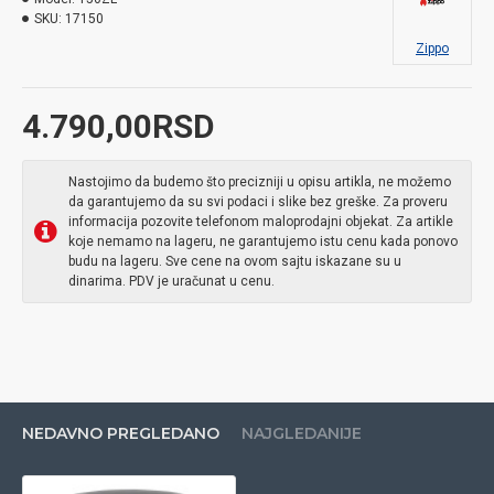
SKU:
17150
Zippo
4.790,00RSD
Nastojimo da budemo što precizniji u opisu artikla, ne možemo
da garantujemo da su svi podaci i slike bez greške. Za proveru
informacija pozovite telefonom maloprodajni objekat. Za artikle
koje nemamo na lageru, ne garantujemo istu cenu kada ponovo
budu na lageru. Sve cene na ovom sajtu iskazane su u
dinarima. PDV je uračunat u cenu.
NEDAVNO PREGLEDANO
NAJGLEDANIJE