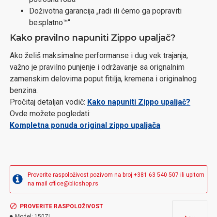
Doživotna garancija „radi ili ćemo ga popraviti
besplatno™“
Kako pravilno napuniti Zippo upaljač?
Ako želiš maksimalne performanse i dug vek trajanja,
važno je pravilno punjenje i održavanje sa orignalnim
zamenskim delovima poput fitilja, kremena i originalnog
benzina.
Pročitaj detaljan vodič:
Kako napuniti Zippo upaljač?
Ovde možete pogledati:
Kompletna ponuda original zippo upaljača
Proverite raspoloživost pozivom na broj +381 63 540 507 ili upitom
na mail office@blicshop.rs
PROVERITE RASPOLOŽIVOST
Model:
150ZL