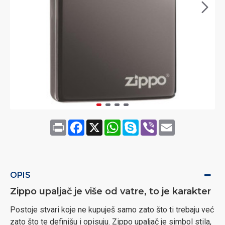
Print
Facebook
X
WhatsApp
Skype
Viber
Email
OPIS
Zippo upaljač je više od vatre, to je karakter
Postoje stvari koje ne kupuješ samo zato što ti trebaju već
zato što te definišu i opisuju. Zippo upaljač je simbol stila,