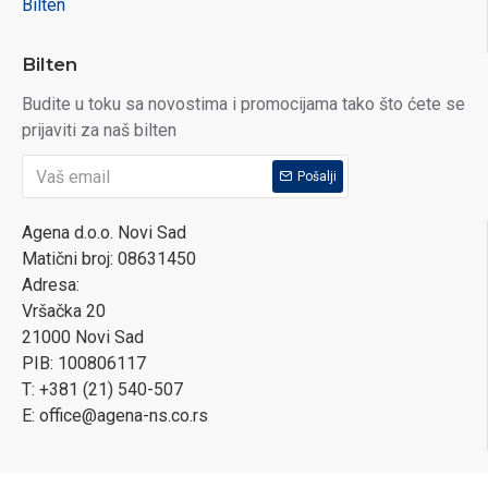
Bilten
Bilten
Budite u toku sa novostima i promocijama tako što ćete se
prijaviti za naš bilten
Pošalji
Agena d.o.o. Novi Sad
Matični broj: 08631450
Adresa:
Vršačka 20
21000 Novi Sad
PIB: 100806117
T: +381 (21) 540-507
E: office@agena-ns.co.rs