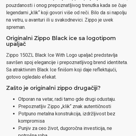
pouzdanosti i onog prepoznatljivog trenutka kada se čuje
legendarni „klik“ koji govori više od reči. Bilo da si napolju
na vetru, u avanturi ili u svakodnevici. Zippo je uvek
spreman.
Originalni Zippo Black ice sa logotipom
upaljač
Zippo 150ZL Black Ice With Logo upaljač predstavlja
savršen spoj elegancije i prepoznatljivog brend identiteta.
Sa atraktivnim Black Ice finišom koji daje reflektujući,
gotovo ogledalo efekat.
Zašto je originalni zippo drugačiji?
Otporan na vetar, radi tamo gde drugi odustaju.
Prepoznatljiv Zippo „klik“ znak autentičnosti
Potpuno metalna konstrukcija, izdržljivost bez
kompromisa
Punjiv za ceo život, dugoročna investicija, ne
potrošna roba