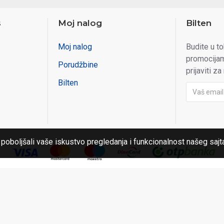
s
Moj nalog
Bilten
Moj nalog
Budite u t
promocijam
Porudžbine
prijaviti za
Bilten
 poboljšali vaše iskustvo pregledanja i funkcionalnost našeg sajt