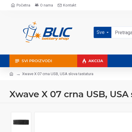
Početna
O nama
Kontakt
Sve
SVI PROIZVODI
AKCIJA
Xwave X 07 crna USB, USA slova tastatura
Xwave X 07 crna USB, USA s