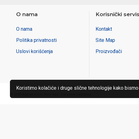
O nama
Korisnički servi
O nama
Kontakt
Politika privatnosti
Site Map
Uslovi korišćenja
Proizvođači
Koristimo kolačiće i druge slične tehnologije kako bismo
© 2025 Agena d.o.o. Novi Sad. Sva prava zadržana.