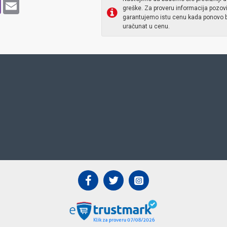
p
pe
Viber
Email
greške. Za proveru informacija pozov
garantujemo istu cenu kada ponovo b
uračunat u cenu.