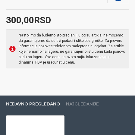
300,00RSD
Nastojimo da budemo što precizniji u opisu artikla, ne možemo
da garantujemo da su svi podaci i slike bez greške. Za proveru
informacija pozovite telefonom maloprodajni objekat. Za artikle
koje nemamo na lageru, ne garantujemo istu cenu kada ponovo
budu na lageru. Sve cene na ovom sajtu iskazane su u
dinarima. PDV je uračunat u cenu.
NEDAVNO PREGLEDANO
NAJGLEDANIJE