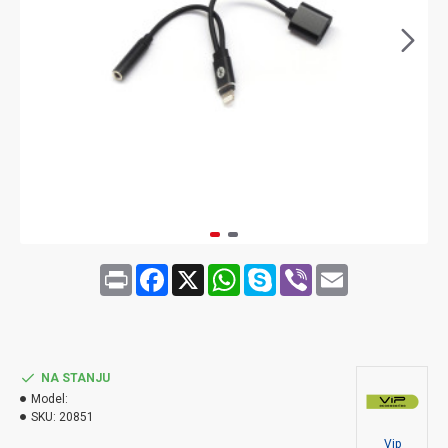
Print
Facebook
X
WhatsApp
Skype
Viber
Email
NA STANJU
Model:
SKU:
20851
Vip