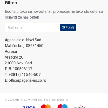
Bilten
Budite u toku sa novostima i promocijama tako što ćete se
prijaviti za naš bilten
Pošalji
Agena d.o.o. Novi Sad
Matični broj: 08631450
Adresa:
Vršačka 20
21000 Novi Sad
PIB: 100806117
T: +381 (21) 540-507
E: office@agena-ns.co.rs
© 2025 Agena d.o.o. Novi Sad. Sva prava zadržana.