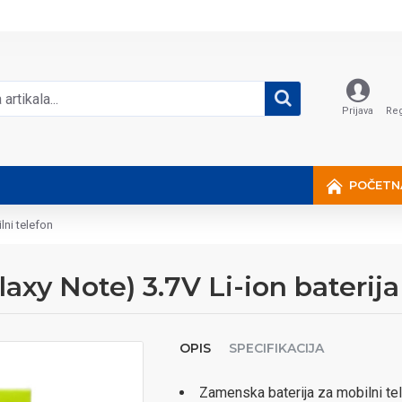
Prijava
Reg
POČETN
lni telefon
axy Note) 3.7V Li-ion baterija
OPIS
SPECIFIKACIJA
Zamenska baterija za mobilni t