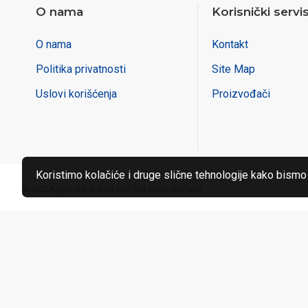
O nama
Korisnički servi
O nama
Kontakt
Politika privatnosti
Site Map
Uslovi korišćenja
Proizvođači
Koristimo kolačiće i druge slične tehnologije kako bismo
© 2025 Agena d.o.o. Novi Sad. Sva prava zadržana.