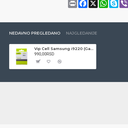
Print
Facebook
X
WhatsAp
Sky
NEDAVNO PREGLEDANO
NAJGLEDANIJE
Vip Cell Samsung i9220 (Galaxy Note) 3.7V Li-ion baterija za mobilni telefon
990,00RSD