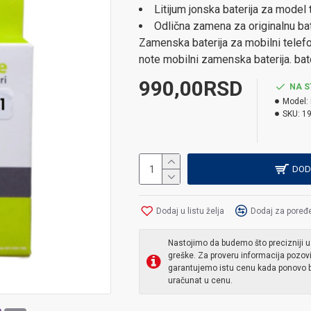
Litijum jonska baterija za model
Odlična zamena za originalnu bat
Zamenska baterija za mobilni telef
note mobilni zamenska baterija. bate
990,00RSD
NA S
Model:
SKU:
1
DOD
Dodaj u listu želja
Dodaj za poređ
Nastojimo da budemo što precizniji u
greške. Za proveru informacija pozov
garantujemo istu cenu kada ponovo b
uračunat u cenu.