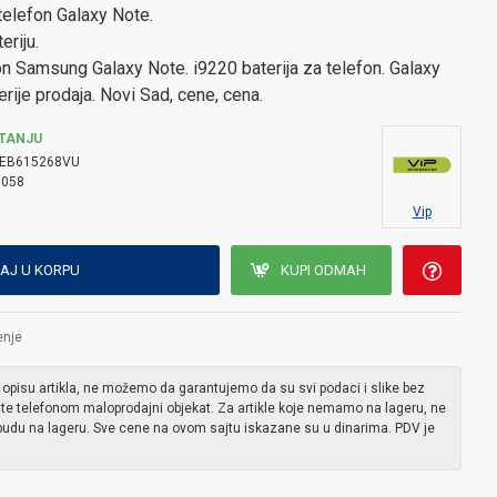
 telefon Galaxy Note.
eriju.
on Samsung Galaxy Note. i9220 baterija za telefon. Galaxy
rije prodaja. Novi Sad, cene, cena.
TANJU
EB615268VU
9058
Vip
AJ U KORPU
KUPI ODMAH
enje
 opisu artikla, ne možemo da garantujemo da su svi podaci i slike bez
ite telefonom maloprodajni objekat. Za artikle koje nemamo na lageru, ne
udu na lageru. Sve cene na ovom sajtu iskazane su u dinarima. PDV je