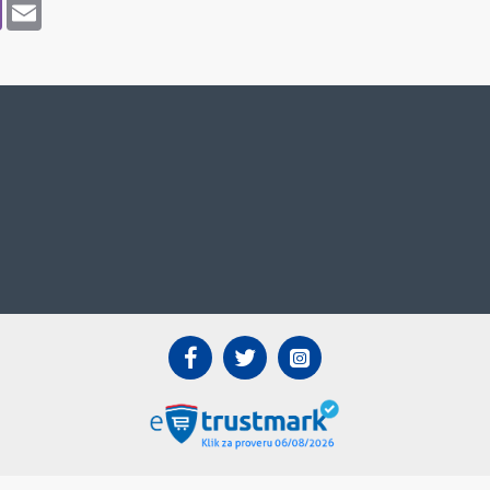
p
pe
Viber
Email