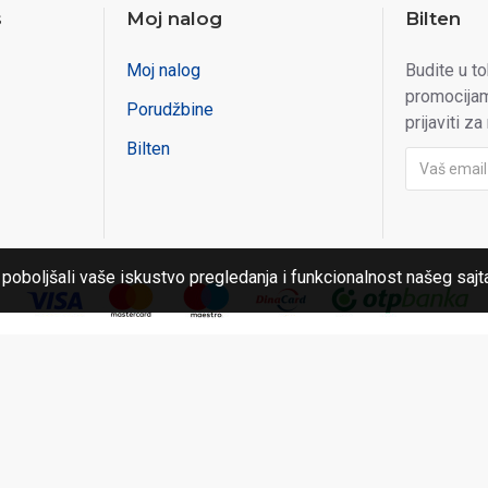
s
Moj nalog
Bilten
Moj nalog
Budite u t
promocijam
Porudžbine
prijaviti za
Bilten
 poboljšali vaše iskustvo pregledanja i funkcionalnost našeg sajt