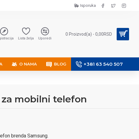
Isporuka
0 Proizvod(a) - 0,00RSD
istracija
Lista želja
Uporedi
+381 63 540 507
A
O NAMA
BLOG
 za mobilni telefon
elefon brenda Samsung.