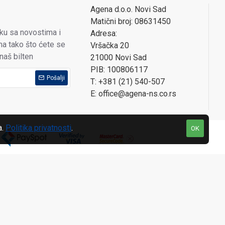
Agena d.o.o. Novi Sad
Matični broj: 08631450
oku sa novostima i
Adresa:
a tako što ćete se
Vršačka 20
 naš bilten
21000 Novi Sad
PIB: 100806117
Pošalji
T: +381 (21) 540-507
E: office@agena-ns.co.rs
a.
Politika privatnosti
.
OK