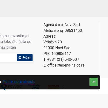
Agena d.o.o. Novi Sad
Matični broj: 08631450
oku sa novostima i
Adresa:
a tako što ćete se
Vršačka 20
 naš bilten
21000 Novi Sad
PIB: 100806117
Pošalji
T: +381 (21) 540-507
E: office@agena-ns.co.rs
a.
Politika privatnosti
.
OK