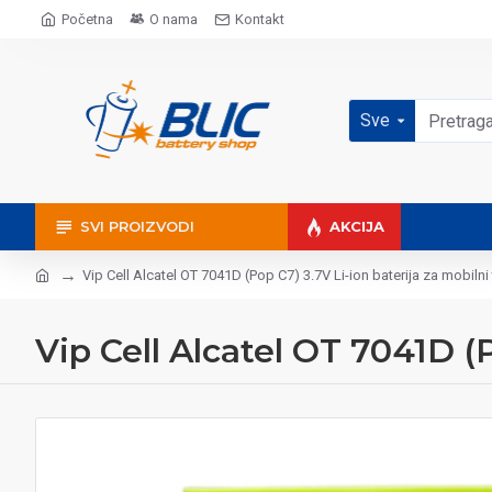
Početna
O nama
Kontakt
Sve
SVI PROIZVODI
AKCIJA
Vip Cell Alcatel OT 7041D (Pop C7) 3.7V Li-ion baterija za mobilni
Vip Cell Alcatel OT 7041D (P