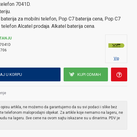
 telefon 7041D.
eriju.
baterija za mobilni telefon, Pop C7 baterija cena, Pop C7
 telefon Alcatel prodaja. Alkatel baterija cena.
TANJU
7041D
7706
Vip
AJ U KORPU
KUPI ODMAH
enje
 opisu artikla, ne možemo da garantujemo da su svi podaci i slike bez
ite telefonom maloprodajni objekat. Za artikle koje nemamo na lageru, ne
udu na lageru. Sve cene na ovom sajtu iskazane su u dinarima. PDV je