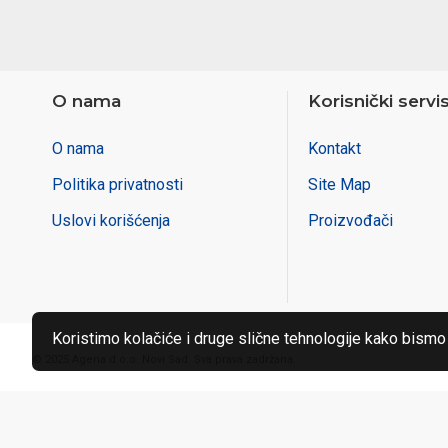
O nama
Korisnički servi
O nama
Kontakt
Politika privatnosti
Site Map
Uslovi korišćenja
Proizvođači
Koristimo kolačiće i druge slične tehnologije kako bismo
© 2025 Agena d.o.o. Novi Sad. Sva prava zadržana.