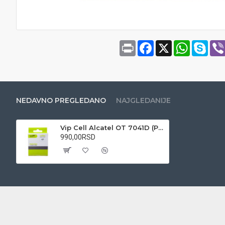
Print
Facebook
X
WhatsAp
Sky
NEDAVNO PREGLEDANO
NAJGLEDANIJE
Vip Cell Alcatel OT 7041D (Pop C7) 3.7V Li-ion baterija za mobilni telefon
990,00RSD