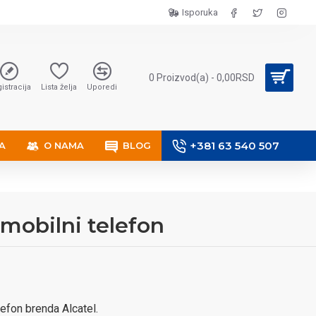
Isporuka
0 Proizvod(a) - 0,00RSD
istracija
Lista želja
Uporedi
+381 63 540 507
A
O NAMA
BLOG
 mobilni telefon
efon brenda Alcatel.