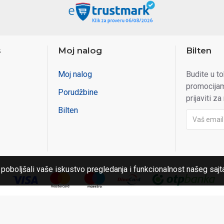
s
Moj nalog
Bilten
Moj nalog
Budite u t
promocijam
Porudžbine
prijaviti za
Bilten
 poboljšali vaše iskustvo pregledanja i funkcionalnost našeg sajt