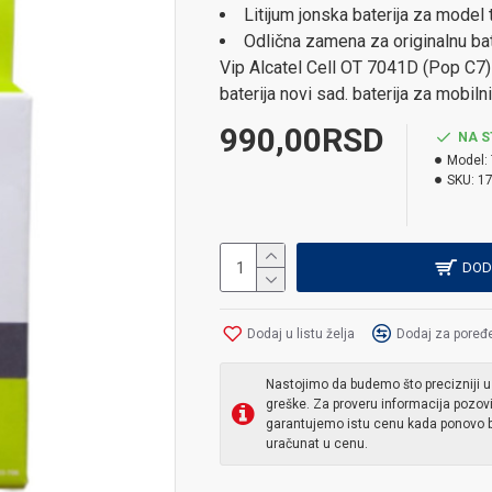
Litijum jonska baterija za model
Odlična zamena za originalnu bat
Vip Alcatel Cell OT 7041D (Pop C7) 
baterija novi sad. baterija za mobilni
990,00RSD
NA S
Model:
SKU:
1
DOD
Dodaj u listu želja
Dodaj za poređ
Nastojimo da budemo što precizniji u
greške. Za proveru informacija pozov
garantujemo istu cenu kada ponovo b
uračunat u cenu.