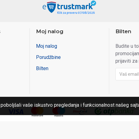
s
Moj nalog
Bilten
Moj nalog
Budite u t
promocijam
Porudžbine
prijaviti za
Bilten
 poboljšali vaše iskustvo pregledanja i funkcionalnost našeg sajt