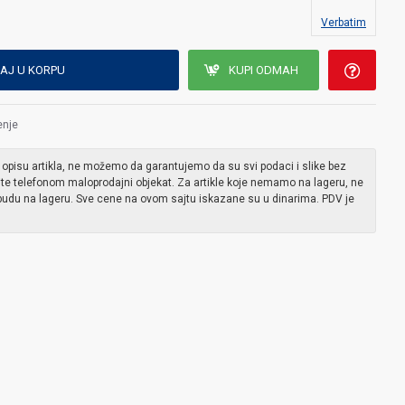
Verbatim
AJ U KORPU
KUPI ODMAH
enje
 opisu artikla, ne možemo da garantujemo da su svi podaci i slike bez
ite telefonom maloprodajni objekat. Za artikle koje nemamo na lageru, ne
udu na lageru. Sve cene na ovom sajtu iskazane su u dinarima. PDV je