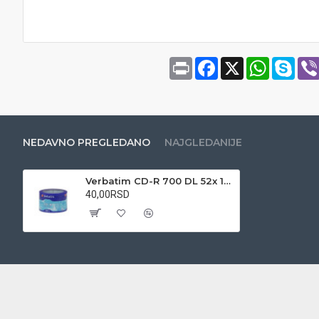
Print
Facebook
X
WhatsAp
Sky
NEDAVNO PREGLEDANO
NAJGLEDANIJE
Verbatim CD-R 700 DL 52x 1/50 celofan
40,00RSD