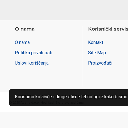
O nama
Korisnički servi
O nama
Kontakt
Politika privatnosti
Site Map
Uslovi korišćenja
Proizvođači
Koristimo kolačiće i druge slične tehnologije kako bismo
© 2025 Agena d.o.o. Novi Sad. Sva prava zadržana.