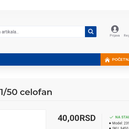
Prijava
Reg
POČETN
1/50 celofan
40,00RSD
NA STA
Model:
23
SKU:
9450