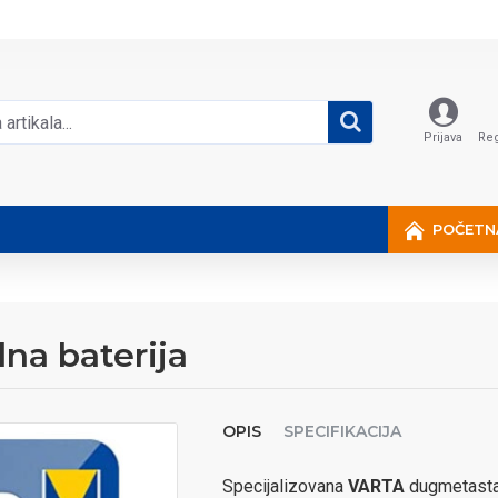
Prijava
Reg
POČETN
lna baterija
OPIS
SPECIFIKACIJA
Specijalizovana
VARTA
dugmetasta 