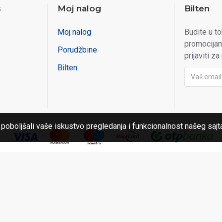
s
Moj nalog
Bilten
Moj nalog
Budite u t
promocijam
Porudžbine
prijaviti za
Bilten
 poboljšali vaše iskustvo pregledanja i funkcionalnost našeg sajt