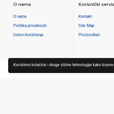
O nama
Korisnički servi
O nama
Kontakt
Politika privatnosti
Site Map
Uslovi korišćenja
Proizvođači
Koristimo kolačiće i druge slične tehnologije kako bismo
© 2025 Agena d.o.o. Novi Sad. Sva prava zadržana.