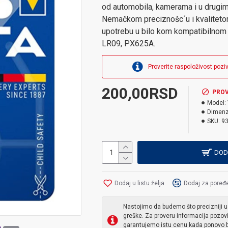
od automobila, kamerama i u drugim
Nemačkom preciznošc´u i kvalitetom
upotrebu u bilo kom kompatibilnom 
LR09, PX625A.
Proverite raspoloživost pozi
200,00RSD
PROV
Model:
Dimenz
SKU:
9
DOD
Dodaj u listu želja
Dodaj za poređ
Nastojimo da budemo što precizniji u
greške. Za proveru informacija pozov
garantujemo istu cenu kada ponovo b