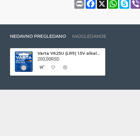
Print
Facebook
X
WhatsAp
Sky
NEDAVNO PREGLEDANO
NAJGLEDANIJE
Varta V625U (LR9) 1.5V alkalna baterija
200,00RSD