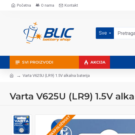
Početna
O nama
Kontakt
Sve
SVI PROIZVODI
AKCIJA
Varta V625U (LR9) 1.5V alkalna baterija
Varta V625U (LR9) 1.5V alka
PROVERITE RASPOLOŽIVOST