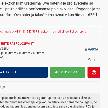
 elektronskim uređajima. Ova baterija je proizvedena sa
 i pruža odlične performanse po niskoj ceni. Pogodna je za
uređaju. Ova baterija takođe ima oznake kao što su : 625U,
vom na broj +381 63 540 507 ili upitom na mail office@blicshop.rs
ERITE RASPOLOŽIVOST
V625U
ije:
0.00mm x 0.00mm x 6.20mm
361
Varta
AJ U KORPU
KUPI ODMAH
enje
 opisu artikla, ne možemo da garantujemo da su svi podaci i slike bez
ite telefonom maloprodajni objekat. Za artikle koje nemamo na lageru, ne
udu na lageru. Sve cene na ovom sajtu iskazane su u dinarima. PDV je