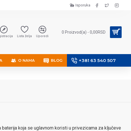
Isporuka
0 Proizvod(a) - 0,00RSD
istracija
Lista želja
Uporedi
+381 63 540 507
A
O NAMA
BLOG
baterija koja se uglavnom koristi u privezicama za ključeve