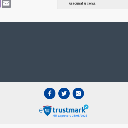
p
pe
Viber
Email
uračunat u cenu.