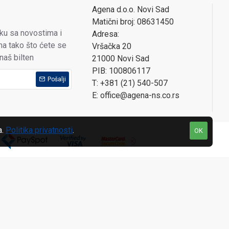
Agena d.o.o. Novi Sad
Matični broj: 08631450
oku sa novostima i
Adresa:
a tako što ćete se
Vršačka 20
 naš bilten
21000 Novi Sad
PIB: 100806117
Pošalji
T: +381 (21) 540-507
E: office@agena-ns.co.rs
a.
Politika privatnosti
.
OK