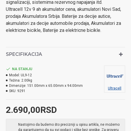
signalizaciji, sistemima rezervnog napajanja itd.
Ultracell 12v 9 ah akumulator cena, akumulatori Novi Sad,
prodaja Akumulatora Srbija. Baterije za decije autice,
akumulatori za decije automobile prodaja, Akumulatori za
elektricne bicikle, Baterije za elektricne bicikle.
SPECIFIKACIJA
NA STANJU
Model:
UL9-12
Težina:
2.00kg
Dimenzije:
151.00mm x 65.00mm x 94.00mm
Ultracell
SKU:
9291
2.690,00RSD
Nastojimo da budemo što precizniji u opisu artikla, ne možemo
da garantujemo da su svi podaci i slike bez greške. Za proveru