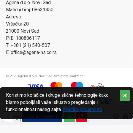
Agena d.o.o. Novi Sad
Matični broj: 08631450
Adresa:
Vršačka 20
21000 Novi Sad
PIB: 100806117
T: +381 (21) 540-507
E: office@agena-ns.co.rs
© 2025 Agena d.o.o. Novi Sad. Sva prava zadržana.
Koristimo kolačiće i druge slične tehnologije kako
OK
bismo poboljšali vaše iskustvo pregledanja i
funkcionalnost našeg sajta.
Politika privatnosti
.
DODAJ U KORPU