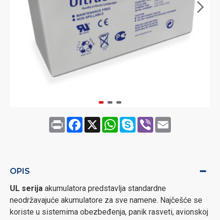
Print
Facebook
X
WhatsApp
Skype
Viber
Email
OPIS
UL serija
akumulatora predstavlja standardne
neodržavajuće akumulatore za sve namene. Najčešće se
koriste u sistemima obezbeđenja, panik rasveti, avionskoj