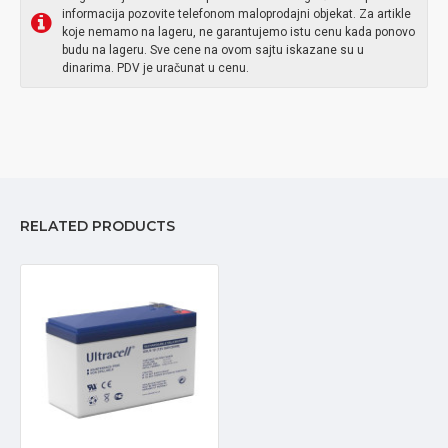
informacija pozovite telefonom maloprodajni objekat. Za artikle
koje nemamo na lageru, ne garantujemo istu cenu kada ponovo
budu na lageru. Sve cene na ovom sajtu iskazane su u
dinarima. PDV je uračunat u cenu.
RELATED PRODUCTS