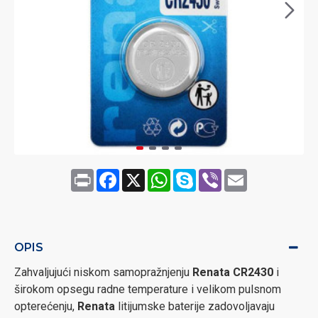
Print
Facebook
X
WhatsApp
Skype
Viber
Email
OPIS
Zahvaljujući niskom samopražnjenju
Renata CR2430
i
širokom opsegu radne temperature i velikom pulsnom
opterećenju,
Renata
litijumske baterije zadovoljavaju