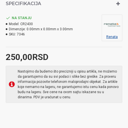
SPECIFIKACIJA
NA STANJU
Model:
CR2430
Dimenzije:
0.00mm x 0.00mm x 3.00mm
SKU:
7346
Renata
250,00RSD
Nastojimo da budemo što precizniji u opisu artikla, ne možemo
da garantujemo da su svi podaci i slike bez greške. Za proveru
informacija pozovite telefonom maloprodajni objekat. Za artikle
koje nemamo na lageru, ne garantujemo istu cenu kada ponovo
budu na lageru. Sve cene na ovom sajtu iskazane su u
dinarima. PDV je uračunat u cenu.