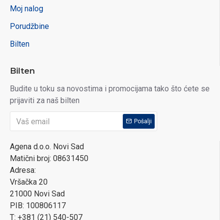
Moj nalog
Porudžbine
Bilten
Bilten
Budite u toku sa novostima i promocijama tako što ćete se
prijaviti za naš bilten
Pošalji
Agena d.o.o. Novi Sad
Matični broj: 08631450
Adresa:
Vršačka 20
21000 Novi Sad
PIB: 100806117
T: +381 (21) 540-507