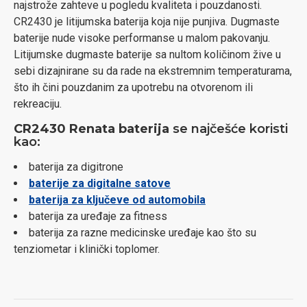
najstrože zahteve u pogledu kvaliteta i pouzdanosti.
CR2430 je litijumska baterija koja nije punjiva. Dugmaste
baterije nude visoke performanse u malom pakovanju.
Litijumske dugmaste baterije sa nultom količinom žive u
sebi dizajnirane su da rade na ekstremnim temperaturama,
što ih čini pouzdanim za upotrebu na otvorenom ili
rekreaciju.
CR2430 Renata baterija
se najčešće koristi
kao:
baterija za digitrone
baterije za digitalne satove
baterija za ključeve od automobila
baterija za uređaje za fitness
baterija za razne medicinske uređaje kao što su
tenziometar i klinički toplomer.