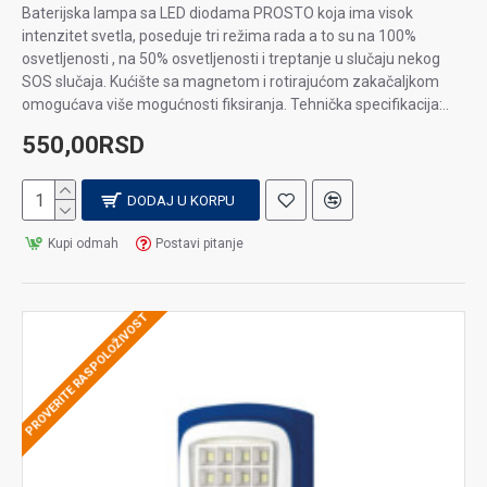
Baterijska lampa sa LED diodama PROSTO koja ima visok
intenzitet svetla, poseduje tri režima rada a to su na 100%
osvetljenosti , na 50% osvetljenosti i treptanje u slučaju nekog
SOS slučaja. Kućište sa magnetom i rotirajućom zakačaljkom
omogućava više mogućnosti fiksiranja. Tehnička specifikacija:..
550,00RSD
DODAJ U KORPU
Kupi odmah
Postavi pitanje
PROVERITE RASPOLOŽIVOST