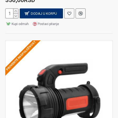
350,00RSD
DODAJ U KORPU
Kupi odmah
Postavi pitanje
PROVERITE RASPOLOŽIVOST