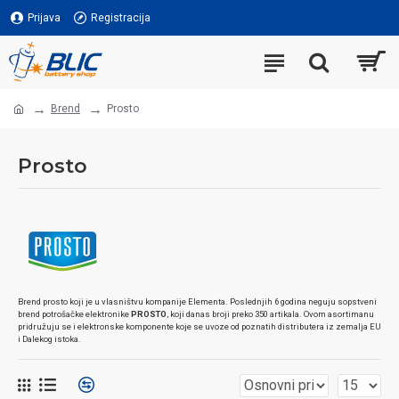
Prijava
Registracija
Brend
Prosto
Prosto
Brend prosto koji je u vlasništvu kompanije Elementa. Poslednjih 6 godina neguju sopstveni
brend potrošačke elektronike
PROSTO
, koji danas broji preko 350 artikala. Ovom asortimanu
pridružuju se i elektronske komponente koje se uvoze od poznatih distributera iz zemalja EU
i Dalekog istoka.