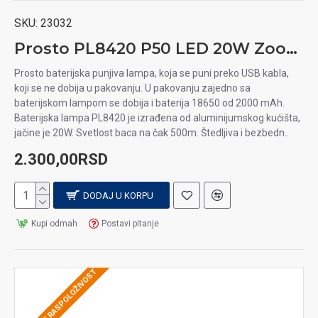
SKU:
23032
Prosto PL8420 P50 LED 20W Zoom punjiva aluminijumska baterijska lampa
Prosto baterijska punjiva lampa, koja se puni preko USB kabla,
koji se ne dobija u pakovanju. U pakovanju zajedno sa
baterijskom lampom se dobija i baterija 18650 od 2000 mAh.
Baterijska lampa PL8420 je izrađena od aluminijumskog kućišta,
jačine je 20W. Svetlost baca na čak 500m. Štedljiva i bezbedn..
2.300,00RSD
DODAJ U KORPU
Kupi odmah
Postavi pitanje
PROVERITE RASPOLOŽIVOST