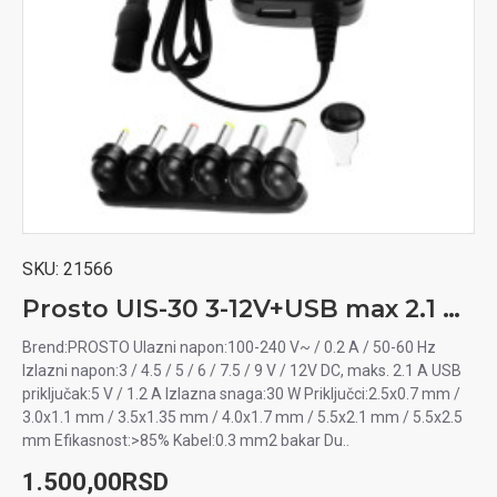
SKU:
21566
Prosto UIS-30 3-12V+USB max 2.1 univerzalni ispravljač
Brend:PROSTO Ulazni napon:100-240 V~ / 0.2 A / 50-60 Hz
Izlazni napon:3 / 4.5 / 5 / 6 / 7.5 / 9 V / 12V DC, maks. 2.1 A USB
priključak:5 V / 1.2 A Izlazna snaga:30 W Priključci:2.5x0.7 mm /
3.0x1.1 mm / 3.5x1.35 mm / 4.0x1.7 mm / 5.5x2.1 mm / 5.5x2.5
mm Efikasnost:>85% Kabel:0.3 mm2 bakar Du..
1.500,00RSD