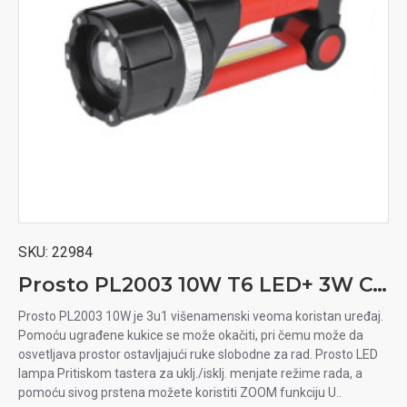
SKU:
22984
Prosto PL2003 10W T6 LED+ 3W COB punjiva baterijska lampa
Prosto PL2003 10W je 3u1 višenamenski veoma koristan uređaj.
Pomoću ugrađene kukice se može okačiti, pri čemu može da
osvetljava prostor ostavljajući ruke slobodne za rad. Prosto LED
lampa Pritiskom tastera za uklj./isklj. menjate režime rada, a
pomoću sivog prstena možete koristiti ZOOM funkciju U..