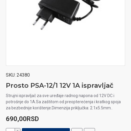
SKU:
24380
Prosto PSA-12/1 12V 1A ispravljač
Strujni ispravljač za sve uređaje radnog napona od 12V DC i
potrošnje do 1A.Sa zaštitom od preopterećenja i kratkog spoja
za bezbednije korištenje.Dimenzija priključka: 2.1x5.5mm..
690,00RSD