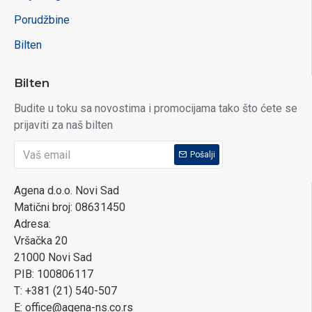
Porudžbine
Bilten
Bilten
Budite u toku sa novostima i promocijama tako što ćete se
prijaviti za naš bilten
Pošalji
Agena d.o.o. Novi Sad
Matični broj: 08631450
Adresa:
Vršačka 20
21000 Novi Sad
PIB: 100806117
T: +381 (21) 540-507
E: office@agena-ns.co.rs