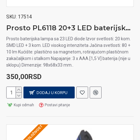
SKU:
17514
Prosto PL6118 20+3 LED baterijska lampa
Prosto baterijska lampa sa 23 LED diode Izvor svetlosti: 20 kom.
SMD LED + 3 kom. LED visokog intenziteta Jačina svetlosti: 80 +
10 lm Kućište: plastično sa magnetom, rotirajućom plastičnom
zakačaljkom i stalkom Napajanje: 3 x AAA [1,5 V] baterija (nije u
sklopu) Dimenzije: 98x68x33 mm..
350,00RSD
DODAJ U KORPU
Kupi odmah
Postavi pitanje