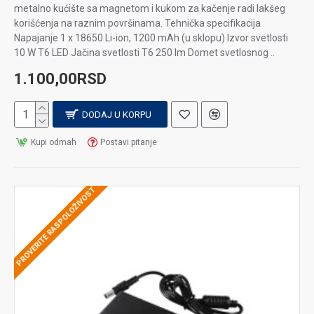
metalno kućište sa magnetom i kukom za kačenje radi lakšeg
korišćenja na raznim površinama. Tehnička specifikacija
Napajanje 1 x 18650 Li-ion, 1200 mAh (u sklopu) Izvor svetlosti
10 W T6 LED Jačina svetlosti T6 250 lm Domet svetlosnog ..
1.100,00RSD
DODAJ U KORPU
Kupi odmah
Postavi pitanje
PROVERITE RASPOLOŽIVOST