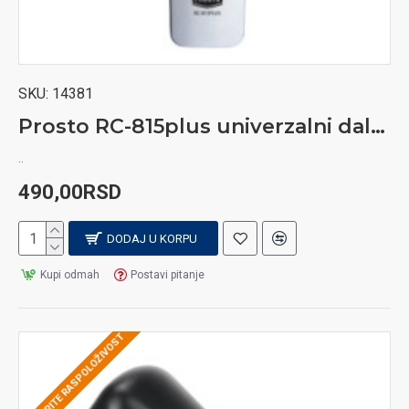
SKU:
14381
Prosto RC-815plus univerzalni daljinski upravljač
..
490,00RSD
DODAJ U KORPU
Kupi odmah
Postavi pitanje
PROVERITE RASPOLOŽIVOST