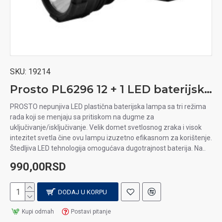
SKU:
19214
Prosto PL6296 12 + 1 LED baterijska lampa
PROSTO nepunjiva LED plastična baterijska lampa sa tri režima
rada koji se menjaju sa pritiskom na dugme za
uključivanje/isključivanje. Velik domet svetlosnog zraka i visok
intezitet svetla čine ovu lampu izuzetno efikasnom za korištenje.
Štedljiva LED tehnologija omogućava dugotrajnost baterija. Na..
990,00RSD
DODAJ U KORPU
Kupi odmah
Postavi pitanje