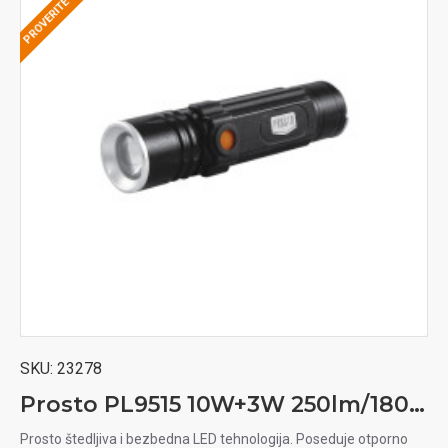
SKU:
23278
Prosto PL9515 10W+3W 250lm/180lm T6/COB LED punjiva baterijska lampa
Prosto štedljiva i bezbedna LED tehnologija. Poseduje otporno