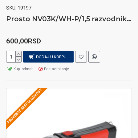
SKU:
19197
Prosto NV03K/WH-P/1,5 razvodnik sa 3 mesta i prekidačem 1,5m
..
600,00RSD
DODAJ U KORPU
Kupi odmah
Postavi pitanje
PROVERITE RASPOLOŽIVOST