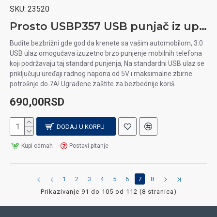
SKU:
23520
Prosto USBP357 USB punjač iz upaljača automobila QC3.0 + 2xUSB
Budite bezbrižni gde god da krenete sa vašim automobilom, 3.0
USB ulaz omogućava izuzetno brzo punjenje mobilnih telefona
koji podržavaju taj standard punjenja, Na standardni USB ulaz se
priključuju uređaji radnog napona od 5V i maksimalne zbirne
potrošnje do 7A! Ugrađene zaštite za bezbednije koriš..
690,00RSD
DODAJ U KORPU
Kupi odmah
Postavi pitanje
1
2
3
4
5
6
7
8
Prikazivanje 91 do 105 od 112 (8 stranica)