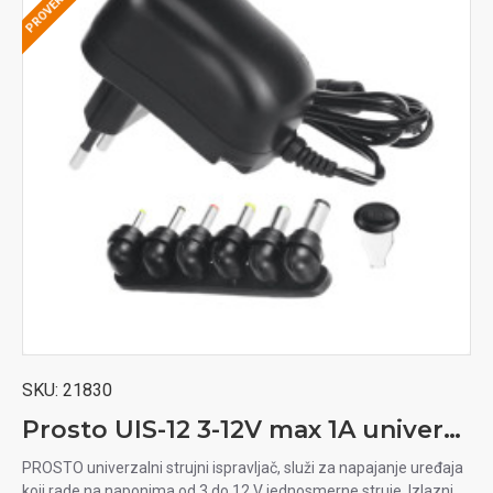
SKU:
21830
Prosto UIS-12 3-12V max 1A univerzalni ispravljač
PROSTO univerzalni strujni ispravljač, služi za napajanje uređaja
koji rade na naponima od 3 do 12 V jednosmerne struje. Izlazni