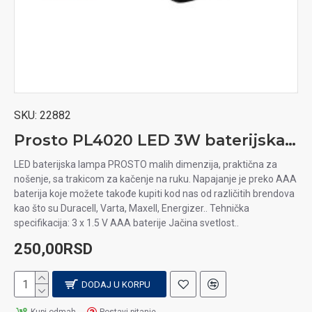
SKU:
22882
Prosto PL4020 LED 3W baterijska lampa
LED baterijska lampa PROSTO malih dimenzija, praktična za
nošenje, sa trakicom za kačenje na ruku. Napajanje je preko AAA
baterija koje možete takođe kupiti kod nas od različitih brendova
kao što su Duracell, Varta, Maxell, Energizer.. Tehnička
specifikacija: 3 x 1.5 V AAA baterije Jačina svetlost..
250,00RSD
DODAJ U KORPU