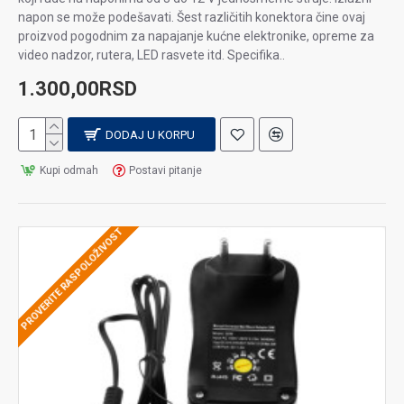
napon se može podešavati. Šest različitih konektora čine ovaj
proizvod pogodnim za napajanje kućne elektronike, opreme za
video nadzor, rutera, LED rasvete itd. Specifika..
1.300,00RSD
DODAJ U KORPU
Kupi odmah
Postavi pitanje
PROVERITE RASPOLOŽIVOST