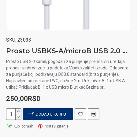
SKU:
23033
Prosto USBKS-A/microB USB 2.0 kabel, USB A-micro B, 2m
Prosto USB 2.0 kabel, pogodan za punjenje prenosivih uređaja,
prenos i sinhronizaciju podataka.Visok kvalitet izrade. Odgovara
za punjače koji podržavaju QC3.0 standard (brzo punjenje).
Napravljen od mekane PVC, dužine 2m. Priključak A: 1 x USB A
utikač Priključak B: 1 x USB micro B utikač Brzina pr..
250,00RSD
DODAJ U KORPU
Kupi odmah
Postavi pitanje