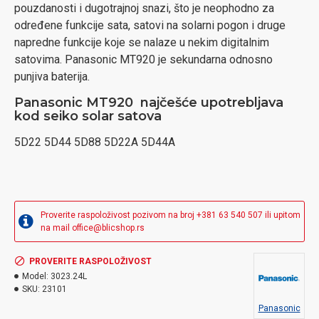
pouzdanosti i dugotrajnoj snazi, što je neophodno za
određene funkcije sata, satovi na solarni pogon i druge
napredne funkcije koje se nalaze u nekim digitalnim
satovima. Panasonic MT920 je sekundarna odnosno
punjiva baterija.
Panasonic MT920 najčešće upotrebljava
kod seiko solar satova
5D22 5D44 5D88 5D22A 5D44A
Proverite raspoloživost pozivom na broj +381 63 540 507 ili upitom
na mail office@blicshop.rs
PROVERITE RASPOLOŽIVOST
Model:
3023.24L
SKU:
23101
Panasonic