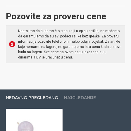
Pozovite za proveru cene
Nastojimo da budemo što precizniji u opisu artikla, ne možemo
da garantujemo da su svi podaci i slike bez greške. Za proveru
informacija pozovite telefonom maloprodajni objekat. Za artikle
koje nemamo na lageru, ne garantujemo istu cenu kada ponovo
budu na lageru. Sve cene na ovom sajtu iskazane su u
dinarima. PDV je uračunat u cenu.
NEDAVNO PREGLEDANO
NAJGLEDANIJE