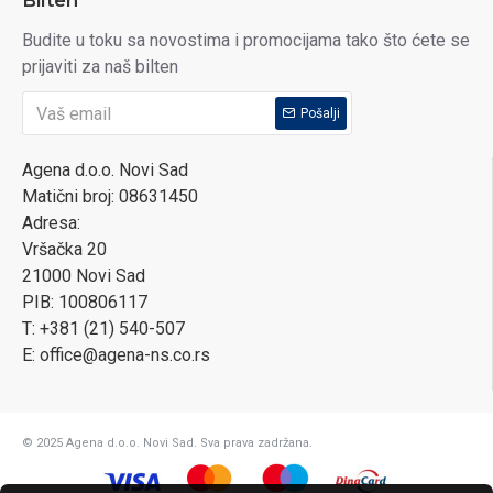
Bilten
Budite u toku sa novostima i promocijama tako što ćete se
prijaviti za naš bilten
Pošalji
Agena d.o.o. Novi Sad
Matični broj: 08631450
Adresa:
Vršačka 20
21000 Novi Sad
PIB: 100806117
T: +381 (21) 540-507
E: office@agena-ns.co.rs
© 2025 Agena d.o.o. Novi Sad. Sva prava zadržana.