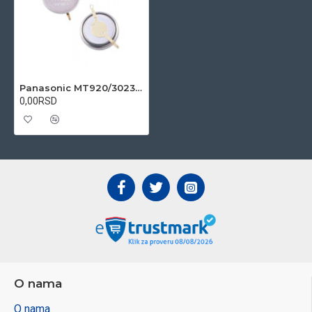
Panasonic MT920/3023.24L 1.5V za Seiko Solar 5D22 5D44 5D88 5D22A 5D44A mangan titanijum litijum punjiva baterija
0,00RSD
O nama
O nama