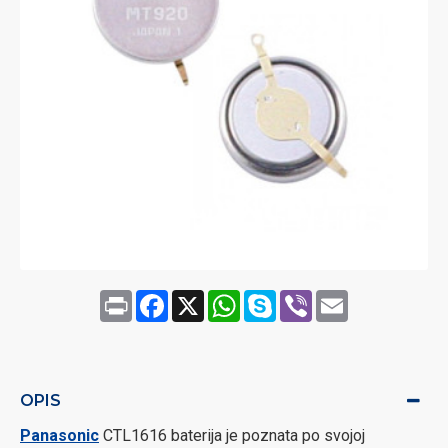
Print
Facebook
X
WhatsApp
Skype
Viber
Email
OPIS
Panasonic
CTL1616 baterija je poznata po svojoj