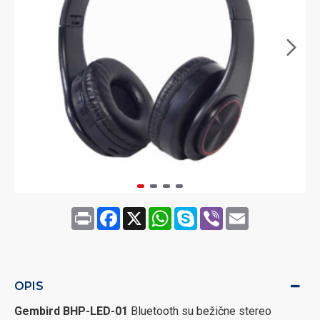
Print
Facebook
X
WhatsApp
Skype
Viber
Email
OPIS
Gembird BHP-LED-01
Bluetooth su bežične stereo