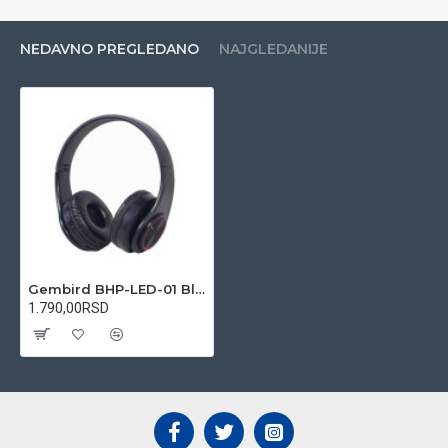
NEDAVNO PREGLEDANO
NAJGLEDANIJE
Gembird BHP-LED-01 Bluetooth V5.0 slusalice sa mikrofonom, LED-effect, Li-ion 200mAh, 32ohm, 3.5mm
1.790,00RSD