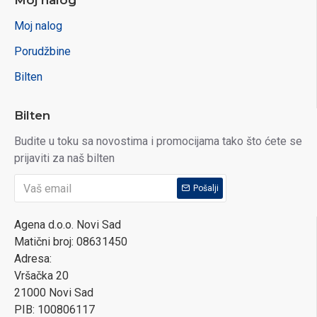
Moj nalog
Moj nalog
Porudžbine
Bilten
Bilten
Budite u toku sa novostima i promocijama tako što ćete se
prijaviti za naš bilten
Pošalji
Agena d.o.o. Novi Sad
Matični broj: 08631450
Adresa:
Vršačka 20
21000 Novi Sad
PIB: 100806117