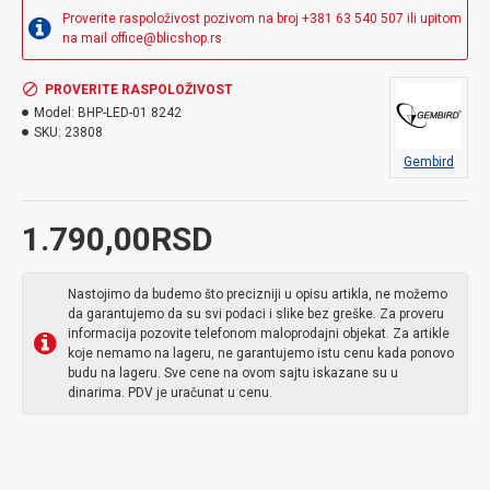
Proverite raspoloživost pozivom na broj +381 63 540 507 ili upitom
na mail office@blicshop.rs
PROVERITE RASPOLOŽIVOST
Model:
BHP-LED-01 8242
SKU:
23808
Gembird
1.790,00RSD
Nastojimo da budemo što precizniji u opisu artikla, ne možemo
da garantujemo da su svi podaci i slike bez greške. Za proveru
informacija pozovite telefonom maloprodajni objekat. Za artikle
koje nemamo na lageru, ne garantujemo istu cenu kada ponovo
budu na lageru. Sve cene na ovom sajtu iskazane su u
dinarima. PDV je uračunat u cenu.