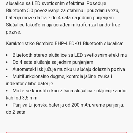
slušalice sa LED svetlosnim efektima. Poseduje
Bluetooth 5.0 povezivanje za stabilnu i pouzdanu vezu,
baterija može da traje do 4 sata sa jednim punjenjem.
Slušalice takođe imaju ugrađen mikrofon za hands-free
pozive.
Karakteristike Gembird BHP-LED-01 Bluetooth slušalica:
Bluetooth stereo slušalice sa LED svetlosnim efektima
Do 4 sata slušanja sa jednim punjenjem
Automatski isključuje muziku u slučaju dolaznih poziva
Multifunkcionalno dugme, kontrola jačine zvuka i
indikator slabe baterije
Može se koristiti i kao žičana slušalica - uključuje audio
kabl od 3,5 mm
Punjiva Li-jonska baterija od 200 mAh, vreme punjenja:
do 2 sata