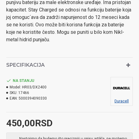
punjivu bateriju za male elektronske uređaje. Ima pristojan
kapacitet. Stay Charged se odnosi na funkciju baterije koja
joj omoguc´ava da zadrži napunjenost do 12 meseci kada
se ne koristi. Ovo može biti korisna funkcija za baterije
koje ne koristite često. Mogu se puniti u bilo kom Nikl-
metal hidrid punjaču.
SPECIFIKACIJA
NA STANJU
Model:
HR03/DX2400
SKU:
17466
EAN:
5000394090330
Duracell
450,00RSD
Nastojimo da budemo što precizniji u opisu artikla, ne možemo