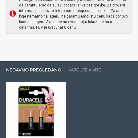
da garantujemo da su svi podaci i slike bez greške. Za proveru
informacija pozovite telefonom maloprodajni objekat. Za artikle
koje nemamo na lageru, ne garantujemo istu cenu kada ponovo
budu na lageru. Sve cene na ovom sajtu iskazane su u
dinarima. PDV je uračunat u cenu.
NEDAVNO PREGLEDANO
NAJGLEDANIJE