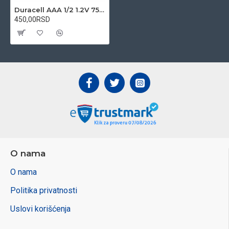
Duracell AAA 1/2 1.2V 750mAh Ni-MH Stay Charged punjiva baterija
450,00RSD
O nama
O nama
Politika privatnosti
Uslovi korišćenja