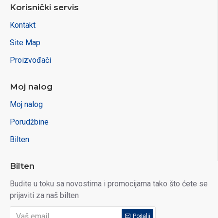
Korisnički servis
Kontakt
Site Map
Proizvođači
Moj nalog
Moj nalog
Porudžbine
Bilten
Bilten
Budite u toku sa novostima i promocijama tako što ćete se
prijaviti za naš bilten
Pošalji