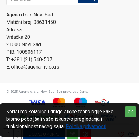
Agena d.o.o. Novi Sad
Matični broj: 08631450
Adresa:
Vršačka 20
21000 Novi Sad
PIB: 100806117
T: +381 (21) 540-507
E: office@agena-ns.co.rs
© 2025 Agena d.o.o. Novi Sad. Sva prava zadržana.
Koristimo kolačiće i druge slične tehnologije kako
OK
bismo poboljšali vaše iskustvo pregledanja i
funkcionalnost našeg sajta.
Politika privatnosti
.
DODAJ U KORPU