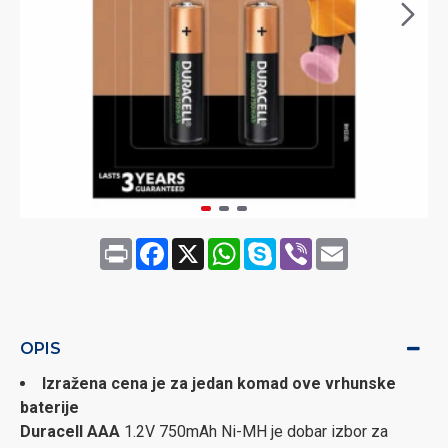
Print
Facebook
X
WhatsApp
Skype
Viber
Email
OPIS
Izražena cena je za jedan komad ove vrhunske
baterije
Duracell AAA
1.2V 750mAh Ni-MH je dobar izbor za