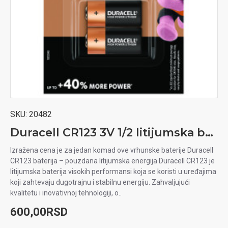
SKU:
20482
Duracell CR123 3V 1/2 litijumska baterija
Izražena cena je za jedan komad ove vrhunske baterije Duracell
CR123 baterija – pouzdana litijumska energija Duracell CR123 je
litijumska baterija visokih performansi koja se koristi u uređajima
koji zahtevaju dugotrajnu i stabilnu energiju. Zahvaljujući
kvalitetu i inovativnoj tehnologiji, o..
600,00RSD