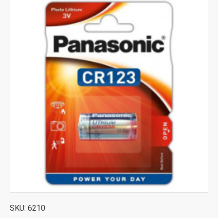
gustinom i otpornosti na
ekstremne temperature
,
CR123 baterije osiguravaju konstantan rad i maksimalnu
pouzdanost uređaja. U našoj ponudi su CR123 baterije
renomiranih brendova kao što su Duracell, Panasonic,
Varta, po
povoljnim cenama
i uz brzu dostavu. Sve
baterije su sveže, fabrički zapakovane i spremne za
upotrebu, čime garantujemo maksimalne performanse
vaših uređaja.
Šta su CR123 i CR123A
Baterije CR123 baterije, poznate i kao CR123A baterije,
spadaju u litijumske baterije od 3V koje obezbeđuju
konstantan i stabilan napon tokom celog trajanja. Često se
mogu pronaći i pod drugim oznakama kao što su EL123,
DL123, 123A, CR17345 i CR123AL. Zbog standardizovanih
dimenzija i karakteristika, CR123A baterija je kompatibilna
sa velikim brojem uređaja, što je čini jednim od najtraženijih
tipova baterija na tržištu.
SKU:
6210