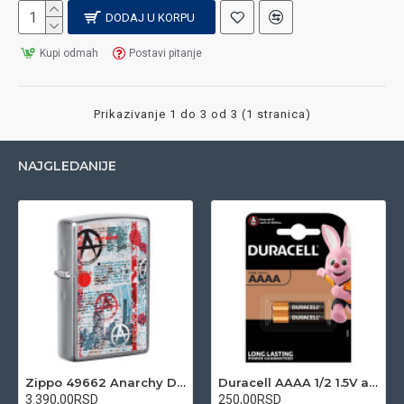
DODAJ U KORPU
Kupi odmah
Postavi pitanje
Prikazivanje 1 do 3 od 3 (1 stranica)
NAJGLEDANIJE
Zippo 49662 Anarchy Design upaljač
Duracell AAAA 1/2 1.5V alkalna baterija
3.390,00RSD
250,00RSD