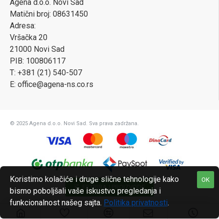
Agena d.o.o. Novi Sad
Matični broj: 08631450
Adresa:
Vršačka 20
21000 Novi Sad
PIB: 100806117
T: +381 (21) 540-507
E: office@agena-ns.co.rs
© 2025 Agena d.o.o. Novi Sad. Sva prava zadržana.
Koristimo kolačiće i druge slične tehnologije kako
OK
FILTRIRAJ PROIZVODE
bismo poboljšali vaše iskustvo pregledanja i
funkcionalnost našeg sajta.
Politika privatnosti
.