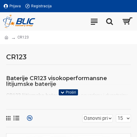
Prijava
Registracija
CR123
CR123
Baterije CR123 visokoperformansne
litijumske baterije
CR123 liitjumske baterije
pružaju pouzdanu i dugotrajnu
energiju za uređaje koji zahtevaju visoku snagu i stabilan
napon od 3V. Ove baterije se najčešće koriste u
fotografskim blicevima, LED lampama, sigurnosnim
kamerama, alarmnim sistemima, senzorima i drugim
elektronskim uređajima. Sa visokom energetskom