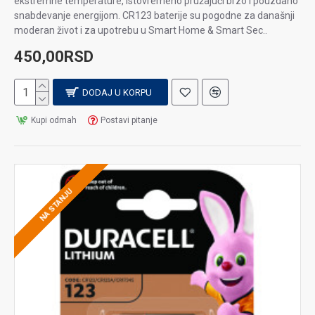
ekstremne temperature, istovremeno pružajući brzo i pouzdano
snabdevanje energijom. CR123 baterije su pogodne za današnji
moderan život i za upotrebu u Smart Home & Smart Sec..
450,00RSD
DODAJ U KORPU
Kupi odmah
Postavi pitanje
NA STANJU