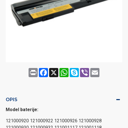
Print
Facebook
X
WhatsApp
Skype
Viber
Email
OPIS
Model baterije:
121000920 121000922 121000926 121000928
121000930 121000932 121001117 121001118