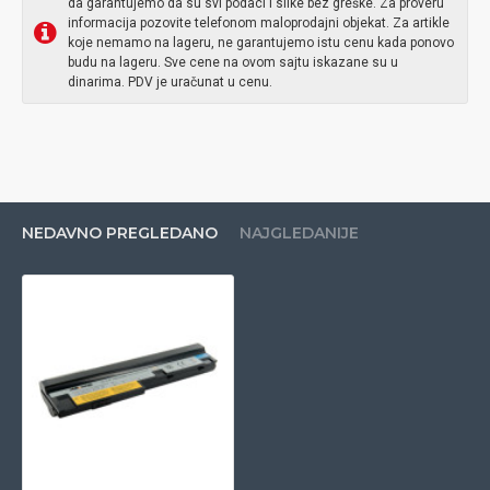
da garantujemo da su svi podaci i slike bez greške. Za proveru
informacija pozovite telefonom maloprodajni objekat. Za artikle
koje nemamo na lageru, ne garantujemo istu cenu kada ponovo
budu na lageru. Sve cene na ovom sajtu iskazane su u
dinarima. PDV je uračunat u cenu.
NEDAVNO PREGLEDANO
NAJGLEDANIJE