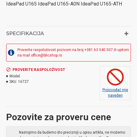
IdeaPad U165 IdeaPad U165-A0N IdeaPad U165-ATH
SPECIFIKACIJA
Proverite raspoloživost pozivom na broj +381 63 540 507 ili upitom
na mail office@blicshop.rs
PROVERITE RASPOLOŽIVOST
Model:
SKU:
16727
Proizvođač nije
naveden
Pozovite za proveru cene
Nastojimo da budemo što precizniji u opisu artikla, ne možemo