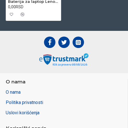
Baterija za laptop Lenovo IdeaPad S10 11.1V 5200mAh 6 cell Li-ion
0,00RSD
O nama
O nama
Politika privatnosti
Uslovi korišćenja