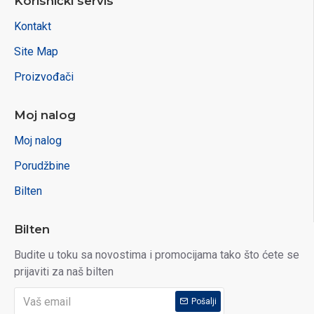
Korisnički servis
Kontakt
Site Map
Proizvođači
Moj nalog
Moj nalog
Porudžbine
Bilten
Bilten
Budite u toku sa novostima i promocijama tako što ćete se
prijaviti za naš bilten
Pošalji