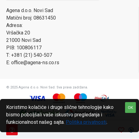
Agena d.o.o. Novi Sad
Matični broj: 08631450
Adresa:
Vršačka 20
21000 Novi Sad
PIB: 100806117
T: +381 (21) 540-507
E: office@agena-ns.co.rs
© 2025 Agena d.o.o. Novi Sad. Sva prava zadržana.
Koristimo kolačiće i druge slične tehnologije kako
OK
bismo poboljšali vaše iskustvo pregledanja i
funkcionalnost našeg sajta.
Politika privatnosti
.