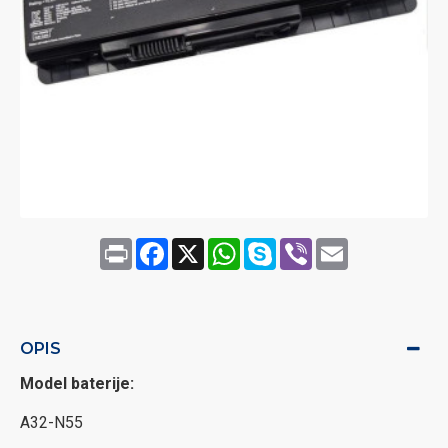
Print
Facebook
X
WhatsApp
Skype
Viber
Email
OPIS
Model baterije:
A32-N55