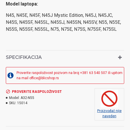
Model laptopa:
N45, N45E, N45F, N45J Mystic Edition, N45J, N45JC,
N45S, N45SF, N45SL, N45SJ, N45SN, N45SV, N55, N55E,
N55S, N55SF, N55SL, N75, N75E, N75S, N75SF, N75SL
SPECIFIKACIJA
Proverite raspoloživost pozivom na broj +381 63 540 507 ili upitom
na mail office@blicshop.rs
PROVERITE RASPOLOŽIVOST
Model:
A32-N55
SKU:
15014
Proizvođač nije
naveden