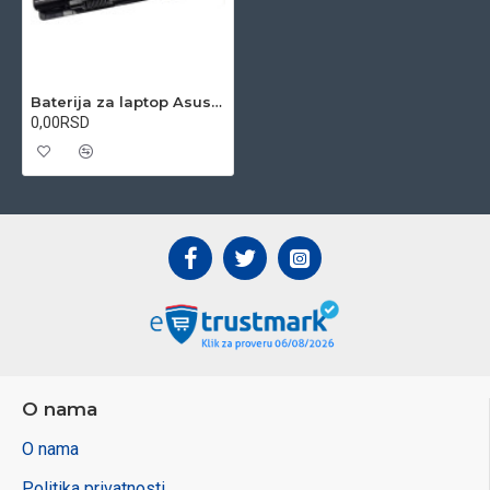
Baterija za laptop Asus A32-N55 10.8V 6-cell Li-ion
0,00RSD
O nama
O nama
Politika privatnosti