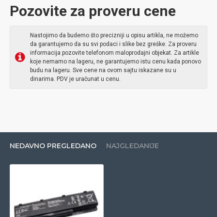
Pozovite za proveru cene
Nastojimo da budemo što precizniji u opisu artikla, ne možemo
da garantujemo da su svi podaci i slike bez greške. Za proveru
informacija pozovite telefonom maloprodajni objekat. Za artikle
koje nemamo na lageru, ne garantujemo istu cenu kada ponovo
budu na lageru. Sve cene na ovom sajtu iskazane su u
dinarima. PDV je uračunat u cenu.
NEDAVNO PREGLEDANO
NAJGLEDANIJE