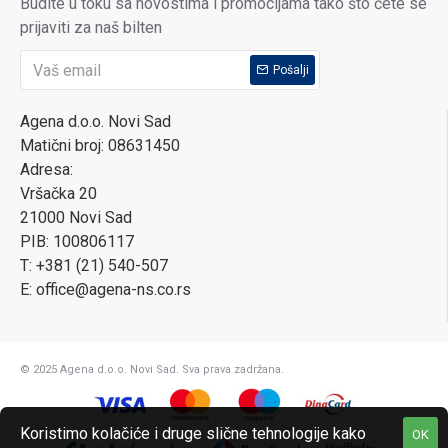
Budite u toku sa novostima i promocijama tako što ćete se
prijaviti za naš bilten
Pošalji
Agena d.o.o. Novi Sad
Matični broj: 08631450
Adresa:
Vršačka 20
21000 Novi Sad
PIB: 100806117
T: +381 (21) 540-507
E: office@agena-ns.co.rs
© 2025 Agena d.o.o. Novi Sad. Sva prava zadržana.
Koristimo kolačiće i druge slične tehnologije kako
OK