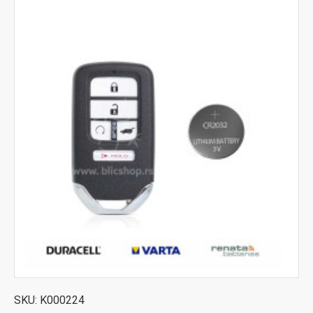
SKU:
K000224