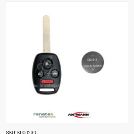
SKU:
K000230