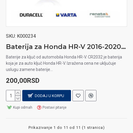
SKU:
K000234
Baterija za Honda HR-V 2016-2020 auto ključ
Baterije za ključ od automobila Honda HR-V. CR2032 je baterija
koja je za auto ključ Honda HR-V. Izražena cena ne uključuje
uslugu zamene baterije...
200,00RSD
DODAJ U KORPU
Kupi odmah
Postavi pitanje
Prikazivanje 1 do 11 od 11 (1 stranica)