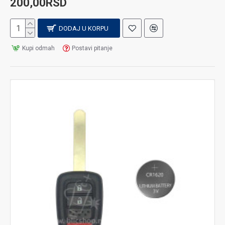
200,00RSD
DODAJ U KORPU
Kupi odmah
Postavi pitanje