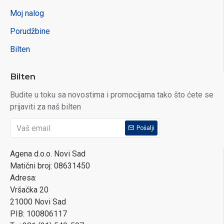
Moj nalog
Porudžbine
Bilten
Bilten
Budite u toku sa novostima i promocijama tako što ćete se
prijaviti za naš bilten
Pošalji
Agena d.o.o. Novi Sad
Matični broj: 08631450
Adresa:
Vršačka 20
21000 Novi Sad
PIB: 100806117