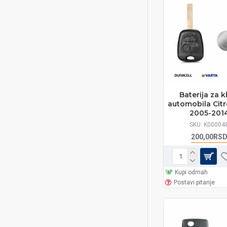
Baterija za k
automobila Citr
2005-201
SKU:
K00004
200,00RS
Kupi odmah
Postavi pitanje