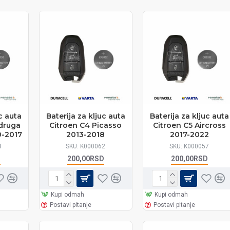
c auta
Baterija za kljuc auta
Baterija za kljuc auta
 druga
Citroen C4 Picasso
Citroen C5 Aircross
0-2017
2013-2018
2017-2022
3
SKU:
K000062
SKU:
K000057
D
200,00RSD
200,00RSD
Kupi odmah
Kupi odmah
Postavi pitanje
Postavi pitanje