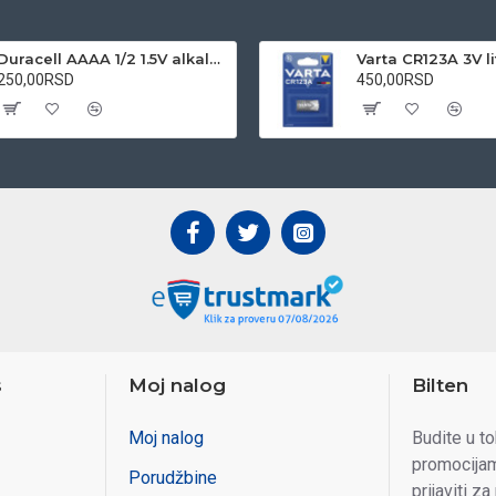
Duracell AAAA 1/2 1.5V alkalna baterija
250,00RSD
450,00RSD
s
Moj nalog
Bilten
Moj nalog
Budite u t
promocijam
Porudžbine
prijaviti za