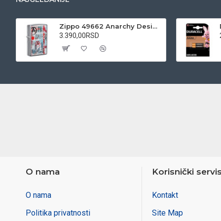
Zippo 49662 Anarchy Design upaljač
3.390,00RSD
O nama
Korisnički servi
O nama
Kontakt
Politika privatnosti
Site Map