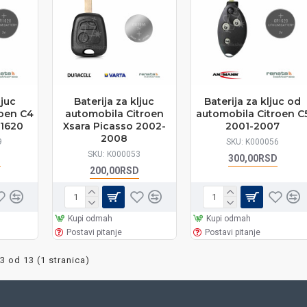
ljuc
Baterija za kljuc
Baterija za kljuc od
roen C4
automobila Citroen
automobila Citroen C
1620
Xsara Picasso 2002-
2001-2007
2008
9
SKU:
K000056
SKU:
K000053
D
300,00RSD
200,00RSD
Kupi odmah
Kupi odmah
Postavi pitanje
Postavi pitanje
3 od 13 (1 stranica)