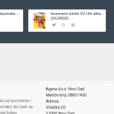
Varta CR123A 3V litijumska baterija
Ansmann AAAA 1/2 1.5V alkalna baterija
200,00RSD
Agena d.o.o. Novi Sad
Matični broj: 08631450
oku sa novostima i
Adresa:
a tako što ćete se
Vršačka 20
 naš bilten
21000 Novi Sad