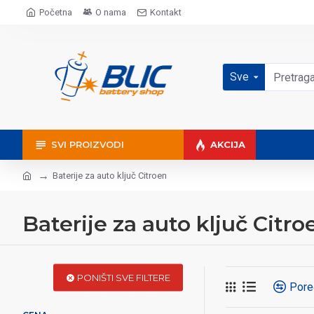
Početna
O nama
Kontakt
Sve
SVI PROIZVODI
AKCIJA
Baterije za auto ključ Citroen
Baterije za auto ključ Citro
PONIŠTI SVE FILTERE
Pore