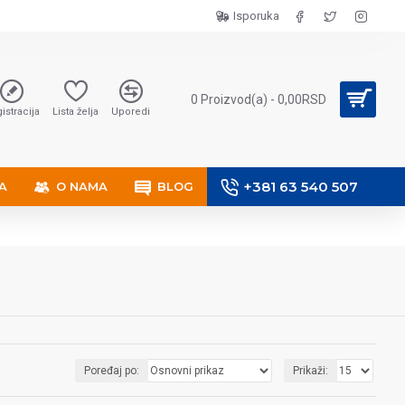
Isporuka
0 Proizvod(a) - 0,00RSD
istracija
Lista želja
Uporedi
+381 63 540 507
A
O NAMA
BLOG
Poređaj po:
Prikaži: