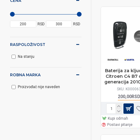
CENA
RSD
RSD
RASPOLOŽIVOST
Na stanju
Baterija za klju
ROBNA MARKA
Citroen C4 B7
generacija 201
Proizvođač nije naveden
SKU:
K00006
200,00RS
Kupi odmah
Postavi pitanje