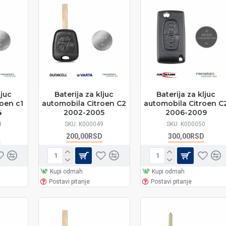
ljuc
Baterija za kljuc
Baterija za kljuc
oen c1
automobila Citroen C2
automobila Citroen C
4
2002-2005
2006-2009
8
SKU:
K000049
SKU:
K000050
D
200,00RSD
300,00RSD
Kupi odmah
Kupi odmah
Postavi pitanje
Postavi pitanje