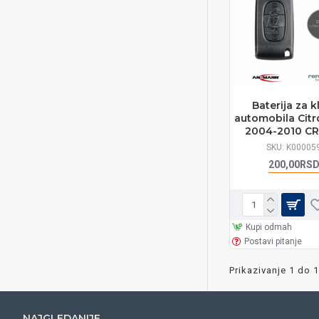
Baterija za k
automobila Cit
2004-2010 CR
SKU:
K00005
200,00RS
Kupi odmah
Postavi pitanje
Prikazivanje 1 do 1
NAJGLEDANIJE