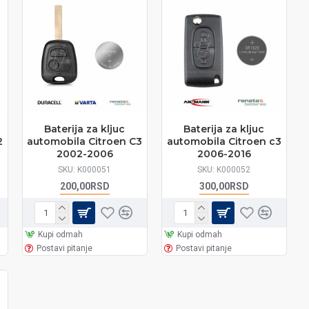
Baterija za kljuc
Baterija za kljuc
2
automobila Citroen C3
automobila Citroen c3
2002-2006
2006-2016
SKU:
K000051
SKU:
K000052
200,00RSD
300,00RSD
Kupi odmah
Kupi odmah
Postavi pitanje
Postavi pitanje