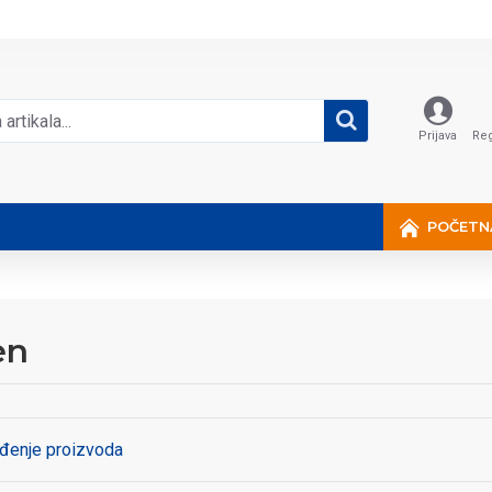
Prijava
Reg
POČETN
en
đenje proizvoda