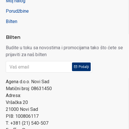
Moj nalog
Porudžbine
Bilten
Bilten
Budite u toku sa novostima i promocijama tako što ćete se
prijaviti za naš bilten
Pošalji
Agena d.o.o. Novi Sad
Matični broj: 08631450
Adresa:
Vršačka 20
21000 Novi Sad
PIB: 100806117
T: +381 (21) 540-507