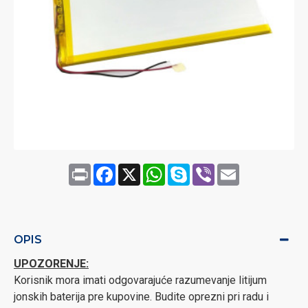
Print
Facebook
X
WhatsApp
Skype
Viber
Email
OPIS
UPOZORENJE:
Korisnik mora imati odgovarajuće razumevanje litijum
jonskih baterija pre kupovine. Budite oprezni pri radu i