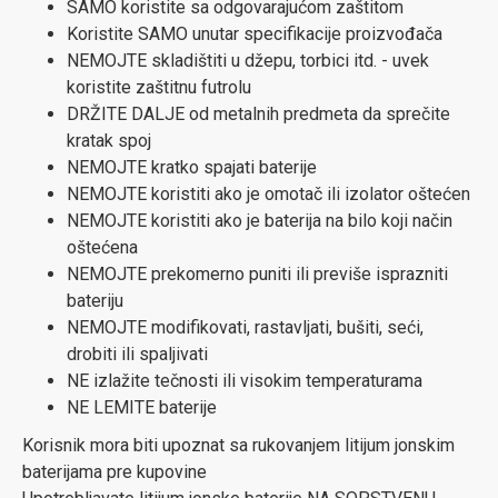
SAMO koristite sa odgovarajućom zaštitom
Koristite SAMO unutar specifikacije proizvođača
NEMOJTE skladištiti u džepu, torbici itd. - uvek
koristite zaštitnu futrolu
DRŽITE DALJE od metalnih predmeta da sprečite
kratak spoj
NEMOJTE kratko spajati baterije
NEMOJTE koristiti ako je omotač ili izolator oštećen
NEMOJTE koristiti ako je baterija na bilo koji način
oštećena
NEMOJTE prekomerno puniti ili previše isprazniti
bateriju
NEMOJTE modifikovati, rastavljati, bušiti, seći,
drobiti ili spaljivati
NE izlažite tečnosti ili visokim temperaturama
NE LEMITE baterije
Korisnik mora biti upoznat sa rukovanjem litijum jonskim
baterijama pre kupovine