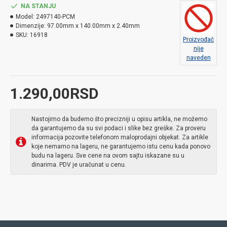
NA STANJU
Model:
2497140-PCM
Dimenzije:
97.00mm x 140.00mm x 2.40mm
SKU:
16918
Proizvođač
nije
naveden
1.290,00RSD
Nastojimo da budemo što precizniji u opisu artikla, ne možemo
da garantujemo da su svi podaci i slike bez greške. Za proveru
informacija pozovite telefonom maloprodajni objekat. Za artikle
koje nemamo na lageru, ne garantujemo istu cenu kada ponovo
budu na lageru. Sve cene na ovom sajtu iskazane su u
dinarima. PDV je uračunat u cenu.