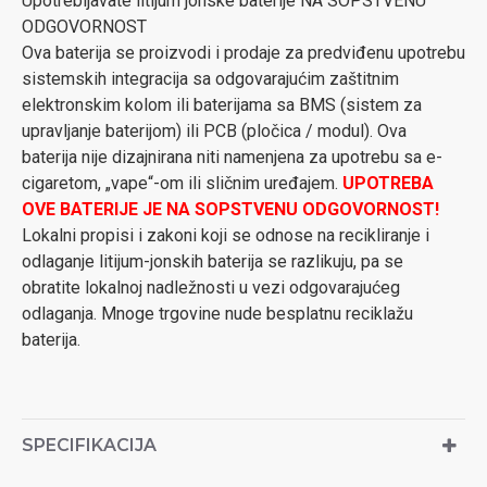
Upotrebljavate litijum jonske baterije NA SOPSTVENU
ODGOVORNOST
Ova baterija se proizvodi i prodaje za predviđenu upotrebu
sistemskih integracija sa odgovarajućim zaštitnim
elektronskim kolom ili baterijama sa BMS (sistem za
upravljanje baterijom) ili PCB (pločica / modul). Ova
baterija nije dizajnirana niti namenjena za upotrebu sa e-
cigaretom, „vape“-om ili sličnim uređajem.
UPOTREBA
OVE BATERIJE JE NA SOPSTVENU ODGOVORNOST!
Lokalni propisi i zakoni koji se odnose na recikliranje i
odlaganje litijum-jonskih baterija se razlikuju, pa se
obratite lokalnoj nadležnosti u vezi odgovarajućeg
odlaganja. Mnoge trgovine nude besplatnu reciklažu
baterija.
SPECIFIKACIJA