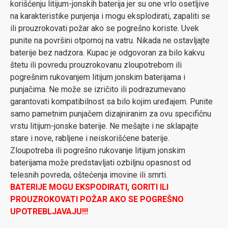
korišćenju litijum-jonskih baterija jer su one vrlo osetljive
na karakteristike punjenja i mogu eksplodirati, zapaliti se
ili prouzrokovati požar ako se pogrešno koriste. Uvek
punite na površini otpornoj na vatru. Nikada ne ostavljajte
baterije bez nadzora. Kupac je odgovoran za bilo kakvu
štetu ili povredu prouzrokovanu zloupotrebom ili
pogrešnim rukovanjem litijum jonskim baterijama i
punjačima. Ne može se izričito ili podrazumevano
garantovati kompatibilnost sa bilo kojim uređajem. Punite
samo pametnim punjačem dizajniranim za ovu specifičnu
vrstu litijum-jonske baterije. Ne mešajte i ne sklapajte
stare i nove, rabljene i neiskorišćene baterije.
Zloupotreba ili pogrešno rukovanje litijum jonskim
baterijama može predstavljati ozbiljnu opasnost od
telesnih povreda, oštećenja imovine ili smrti.
BATERIJE MOGU EKSPODIRATI, GORITI ILI
PROUZROKOVATI POŽAR AKO SE POGREŠNO
UPOTREBLJAVAJU!!!