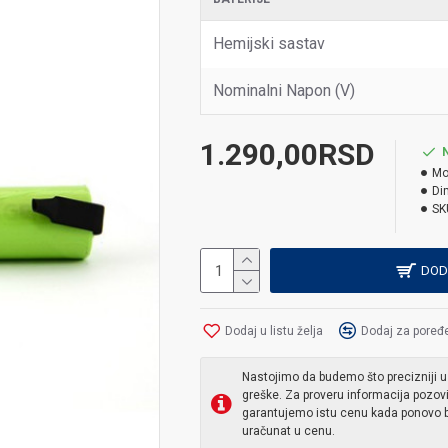
Hemijski sastav
Nominalni Napon (V)
1.290,00RSD
Mo
Di
SK
DOD
Dodaj u listu želja
Dodaj za poređ
Nastojimo da budemo što precizniji u
greške. Za proveru informacija pozov
garantujemo istu cenu kada ponovo b
uračunat u cenu.