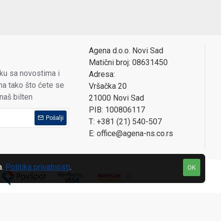
Agena d.o.o. Novi Sad
Matični broj: 08631450
oku sa novostima i
Adresa:
a tako što ćete se
Vršačka 20
 naš bilten
21000 Novi Sad
PIB: 100806117
Pošalji
T: +381 (21) 540-507
E: office@agena-ns.co.rs
a.
Politika privatnosti
.
OK