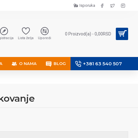
Isporuka
0 Proizvod(a) - 0,00RSD
istracija
Lista želja
Uporedi
+381 63 540 507
A
O NAMA
BLOG
kovanje