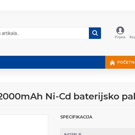
Prijava
Reg
POČETN
2000mAh Ni-Cd baterijsko pa
SPECIFIKACIJA
BATERIJE