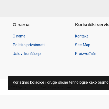
O nama
Korisnički servi
O nama
Kontakt
Politika privatnosti
Site Map
Uslovi korišćenja
Proizvođači
Koristimo kolačiće i druge slične tehnologije kako bismo
© 2025 Agena d.o.o. Novi Sad. Sva prava zadržana.