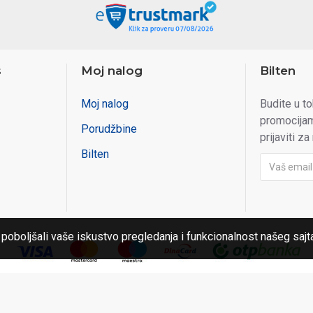
s
Moj nalog
Bilten
Moj nalog
Budite u t
promocijam
Porudžbine
prijaviti za
Bilten
 poboljšali vaše iskustvo pregledanja i funkcionalnost našeg sajt