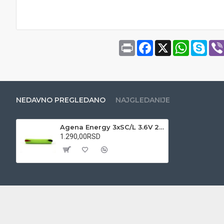
Print
Facebook
X
WhatsAp
Sky
NEDAVNO PREGLEDANO
NAJGLEDANIJE
Agena Energy 3xSC/L 3.6V 2000mAh Ni-Cd baterijsko pakovanje
1.290,00RSD