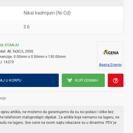
Nikal kadmijum (Ni-Cd)
3.6
NA STANJU
del:
AE 3xSC/L 2000
menzije:
0.00mm x 0.00mm x 130.00mm
U:
16270
Agena Energy
AJ U KORPU
KUPI ODMAH
enje
 opisu artikla, ne možemo da garantujemo da su svi podaci i slike bez
ite telefonom maloprodajni objekat. Za artikle koje nemamo na lageru, ne
udu na lageru. Sve cene na ovom sajtu iskazane su u dinarima. PDV je