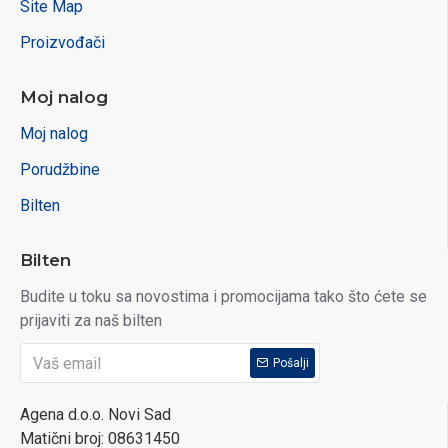
Site Map
Proizvođači
Moj nalog
Moj nalog
Porudžbine
Bilten
Bilten
Budite u toku sa novostima i promocijama tako što ćete se
prijaviti za naš bilten
Pošalji
Agena d.o.o. Novi Sad
Matični broj: 08631450