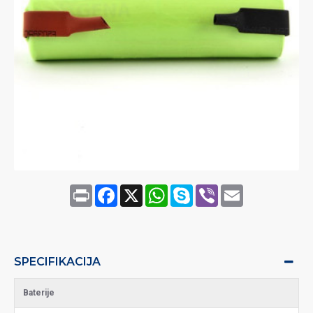
Print
Facebook
X
WhatsApp
Skype
Viber
Email
SPECIFIKACIJA
Baterije