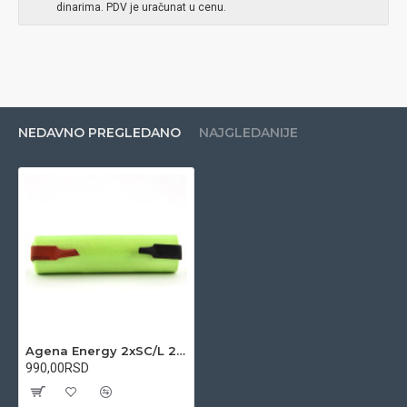
dinarima. PDV je uračunat u cenu.
NEDAVNO PREGLEDANO
NAJGLEDANIJE
Agena Energy 2xSC/L 2.4V 2000mAh Ni-Cd baterijsko pakovanje
990,00RSD