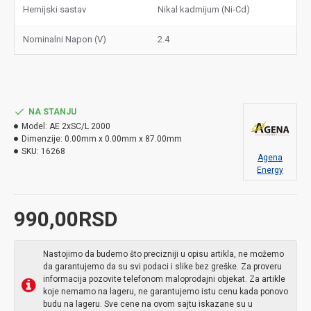
Hemijski sastav
Nikal kadmijum (Ni-Cd)
Nominalni Napon (V)
2.4
NA STANJU
Model:
AE 2xSC/L 2000
Dimenzije:
0.00mm x 0.00mm x 87.00mm
SKU:
16268
Agena
Energy
990,00RSD
Nastojimo da budemo što precizniji u opisu artikla, ne možemo
da garantujemo da su svi podaci i slike bez greške. Za proveru
informacija pozovite telefonom maloprodajni objekat. Za artikle
koje nemamo na lageru, ne garantujemo istu cenu kada ponovo
budu na lageru. Sve cene na ovom sajtu iskazane su u