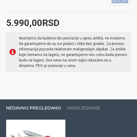
Victorinox
5.990,00RSD
Nastojimo da budemo što precizniji u opisu artikla, ne možemo
da garantujemo da su svi podaci i slike bez greške. Za proveru
informacija pozovite telefonom maloprodajni objekat. Za artikle
koje nemamo na lageru, ne garantujemo istu cenu kada ponovo
budu na lageru. Sve cene na ovom sajtu iskazane su u
dinarima. PDV je uračunat u cenu.
NEDAVNO PREGLEDANO
NAJGLEDANIJE