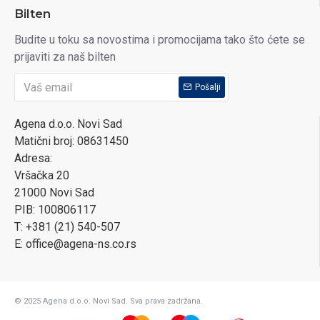
Bilten
Budite u toku sa novostima i promocijama tako što ćete se
prijaviti za naš bilten
Pošalji
Agena d.o.o. Novi Sad
Matični broj: 08631450
Adresa:
Vršačka 20
21000 Novi Sad
PIB: 100806117
T: +381 (21) 540-507
E: office@agena-ns.co.rs
© 2025 Agena d.o.o. Novi Sad. Sva prava zadržana.