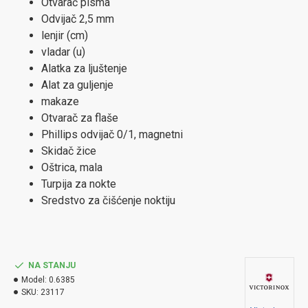
Otvarač pisma
Odvijač 2,5 mm
lenjir (cm)
vladar (u)
Alatka za ljuštenje
Alat za guljenje
makaze
Otvarač za flaše
Phillips odvijač 0/1, magnetni
Skidač žice
Oštrica, mala
Turpija za nokte
Sredstvo za čišćenje noktiju
NA STANJU
Model:
0.6385
SKU:
23117