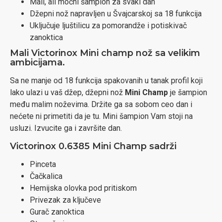
Mali, ali moćni šampion za svaki dan
Džepni nož napravljen u Švajcarskoj sa 18 funkcija
Uključuje ljuštilicu za pomorandže i potiskivač
zanoktica
Mali Victorinox Mini champ nož sa velikim
ambicijama.
Sa ne manje od 18 funkcija spakovanih u tanak profil koji
lako ulazi u vaš džep, džepni nož
Mini Champ
je šampion
među malim noževima. Držite ga sa sobom ceo dan i
nećete ni primetiti da je tu. Mini šampion Vam stoji na
usluzi. Izvucite ga i završite dan.
Victorinox 0.6385 Mini Champ sadrži
Pinceta
Čačkalica
Hemijska olovka pod pritiskom
Privezak za ključeve
Gurač zanoktica