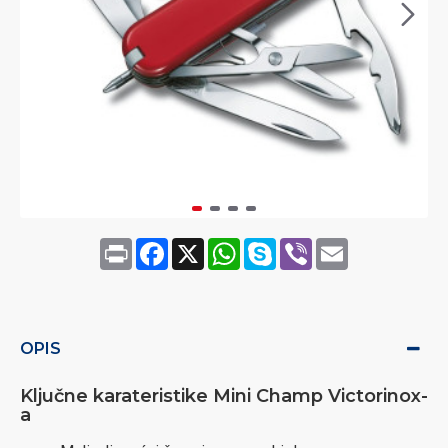
Print
Facebook
X
WhatsApp
Skype
Viber
Email
OPIS
Ključne karateristike Mini Champ Victorinox-
a