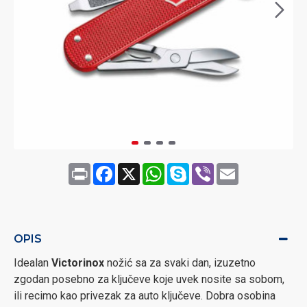
Print
Facebook
X
WhatsApp
Skype
Viber
Email
OPIS
Idealan
Victorinox
nožić sa za svaki dan, izuzetno
zgodan posebno za ključeve koje uvek nosite sa sobom,
ili recimo kao privezak za auto ključeve. Dobra osobina