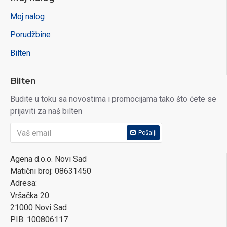
Moj nalog
Porudžbine
Bilten
Bilten
Budite u toku sa novostima i promocijama tako što ćete se
prijaviti za naš bilten
Pošalji
Agena d.o.o. Novi Sad
Matični broj: 08631450
Adresa:
Vršačka 20
21000 Novi Sad
PIB: 100806117