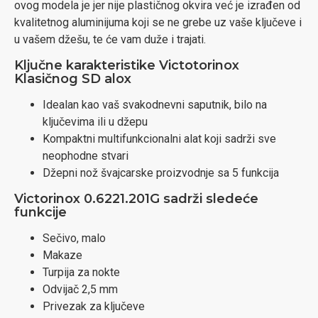
ovog modela je jer nije plastičnog okvira već je izrađen od
kvalitetnog aluminijuma koji se ne grebe uz vaše ključeve i
u vašem džešu, te će vam duže i trajati.
Ključne karakteristike Victotorinox
Klasičnog SD alox
Idealan kao vaš svakodnevni saputnik, bilo na
ključevima ili u džepu
Kompaktni multifunkcionalni alat koji sadrži sve
neophodne stvari
Džepni nož švajcarske proizvodnje sa 5 funkcija
Victorinox 0.6221.201G sadrži sledeće
funkcije
Sečivo, malo
Makaze
Turpija za nokte
Odvijač 2,5 mm
Privezak za ključeve