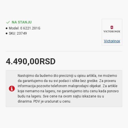
NA STANJU
Model:
0.6221.201G
SKU:
23749
Victorinox
4.490,00RSD
Nastojimo da budemo što precizniji u opisu artikla, ne možemo
da garantujemo da su svi podaci i slike bez greške. Za proveru
informacija pozovite telefonom maloprodajni objekat. Za artikle
koje nemamo na lageru, ne garantujemo istu cenu kada ponovo
budu na lageru. Sve cene na ovom sajtu iskazane su u
dinarima. PDV je uračunat u cenu.