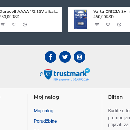
Duracell AAAA 1/2 1.5V alkalna baterija
250,00RSD
450,00RSD
s
Moj nalog
Bilten
Moj nalog
Budite u t
promocijam
Porudžbine
prijaviti za