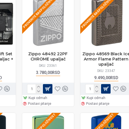
PROVERITE RASPOLOŽIVOST
PROVERITE RASPOLOŽIVOST
ft Set
Zippo 48492 22PF
Zippo 48569 Black Ic
aljac +
CHROME upaljač
Armor Flame Pattern
upaljač
SKU:
23361
SKU:
23347
3.780,00RSD
D
9.490,00RSD
Kupi odmah
Kupi odmah
Postavi pitanje
Postavi pitanje