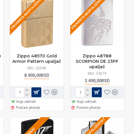
PROVERITE RASPOLOŽIVOST
PROVERITE RASPOLOŽIVOST
e
Zippo 48570 Gold
Zippo 48788
Armor Pattern upaljač
SCORPION DE 23PF
upaljač
SKU:
23348
SKU:
23679
8.900,00RSD
3.490,00RSD
Kupi odmah
Kupi odmah
Postavi pitanje
Postavi pitanje