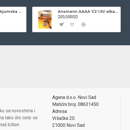
Varta CR123A 3V litijumska baterija
Ansmann AAAA 1/2 1.5V alkalna baterija
200,00RSD
Agena d.o.o. Novi Sad
Matični broj: 08631450
oku sa novostima i
Adresa:
a tako što ćete se
Vršačka 20
 naš bilten
21000 Novi Sad