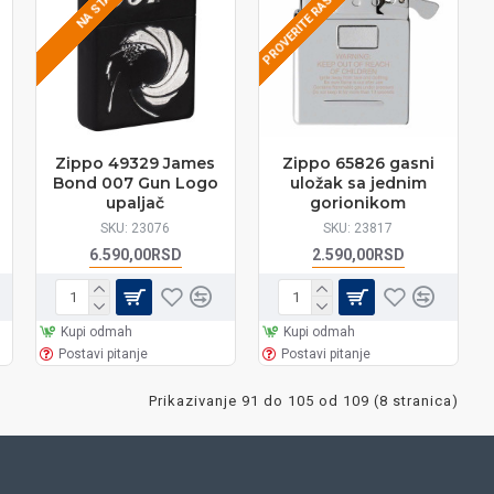
PROVERITE RASPOLOŽIVOST
NA STANJU
Zippo 49329 James
Zippo 65826 gasni
Bond 007 Gun Logo
uložak sa jednim
upaljač
gorionikom
SKU:
23076
SKU:
23817
6.590,00RSD
2.590,00RSD
Kupi odmah
Kupi odmah
Postavi pitanje
Postavi pitanje
Prikazivanje 91 do 105 od 109 (8 stranica)