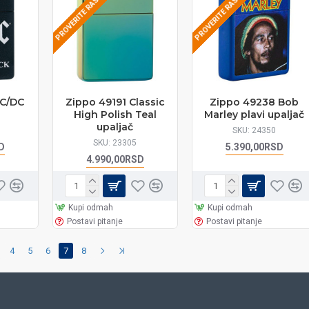
PROVERITE RASPOLOŽIVOST
PROVERITE RASPOLOŽIVOST
AC/DC
Zippo 49191 Classic
Zippo 49238 Bob
High Polish Teal
Marley plavi upaljač
upaljač
SKU:
24350
SKU:
23305
D
5.390,00RSD
4.990,00RSD
Kupi odmah
Kupi odmah
Postavi pitanje
Postavi pitanje
4
5
6
7
8