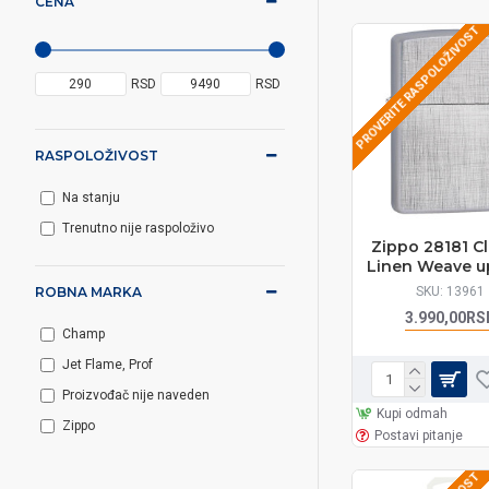
CENA
PROVERITE RASPOLOŽIVOST
RSD
RSD
RASPOLOŽIVOST
Na stanju
Trenutno nije raspoloživo
Zippo 28181 Cl
Linen Weave u
SKU:
13961
ROBNA MARKA
3.990,00RS
Champ
Jet Flame, Prof
Proizvođač nije naveden
Kupi odmah
Zippo
Postavi pitanje