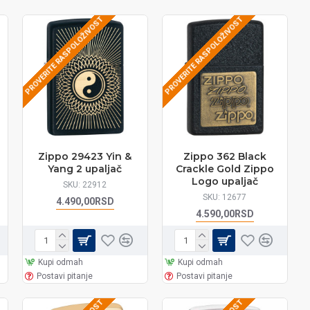
PROVERITE RASPOLOŽIVOST
PROVERITE RASPOLOŽIVOST
Zippo 29423 Yin &
Zippo 362 Black
Yang 2 upaljač
Crackle Gold Zippo
Logo upaljač
SKU:
22912
SKU:
12677
4.490,00RSD
4.590,00RSD
Kupi odmah
Kupi odmah
Postavi pitanje
Postavi pitanje