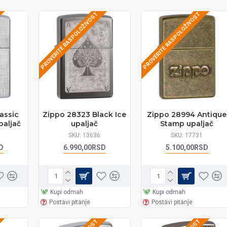
PROVERITE RASPOLOŽIVOST
PROVERITE RASPOLOŽIVOST
assic
Zippo 28323 Black Ice
Zippo 28994 Antique
paljač
upaljač
Stamp upaljač
SKU:
13636
SKU:
17731
D
6.990,00RSD
5.100,00RSD
Kupi odmah
Kupi odmah
Postavi pitanje
Postavi pitanje