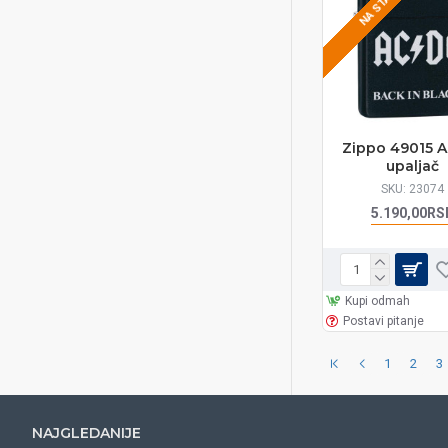
NA STANJU
Zippo 49015 
upaljač
SKU:
23074
5.190,00RS
Kupi odmah
Postavi pitanje
1
2
3
NAJGLEDANIJE