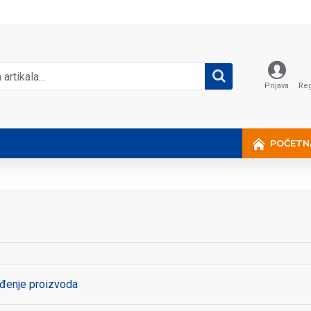
Prijava
Reg
POČETN
đenje proizvoda