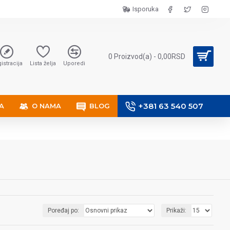
Isporuka
0 Proizvod(a) - 0,00RSD
istracija
Lista želja
Uporedi
+381 63 540 507
A
O NAMA
BLOG
Poređaj po:
Prikaži: