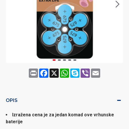
Print
Facebook
X
WhatsApp
Skype
Viber
Email
OPIS
Izražena cena je za jedan komad ove vrhunske
baterije