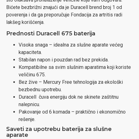
Bićete bezbrižni znajući da je Duracell brend broj 1 od
poverenja i da ga preporučuje Fondacija za artritis radi
lakšeg korišćenja.
Prednosti Duracell 675 baterija
Visoka snaga – idealna za slušne aparate većeg
kapaciteta.
Stabilan napon i pouzdan rad bez prekida.
Kompatibilne sa svim slušnim aparatima koji koriste
veličinu 675.
Bez žive – Mercury Free tehnologija za ekološki
bezbednu upotrebu.
Duracell čuva energiju dok ne skinete zaštitnu
nalepnicu.
Pakovanje od 6 komada – praktično i ekonomično
rešenje.
Saveti za upotrebu baterija za slušne
aparate