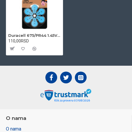
Duracell 675/PR44 1.45V 1/6 baterija za slušni aparat
110,00RSD
O nama
O nama