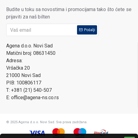
Budite u toku sa novostima i promocijama tako što ćete se
prijaviti za naš bilten
Pošalji
Agena d.o.o. Novi Sad
Matični broj: 08631450
Adresa:
Vršačka 20
21000 Novi Sad
PIB: 100806117
T: +381 (21) 540-507
E: office@agena-ns.co.rs
© 2025 Agena d.o.o. Novi Sad. Sva prava zadržana.