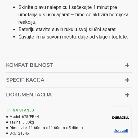
Skinite plavu nalepnicu i sačekajte 1 minut pre
umetanja u slušni aparat – time se aktivira hemijska
reakcija.
Bateriju stavite suvih ruku u svoj slušni aparat.
Čuvajte ih na suvom mestu, dalje od vlage i toplote.
KOMPATIBILNOST
SPECIFIKACIJA
DOKUMENTACIJA
NA STANJU
Model:
675/PR44
Težina:
0.00kg
Dimenzije:
11.60mm x 11.60mm x 5.40mm
Duracell
SKU:
21345