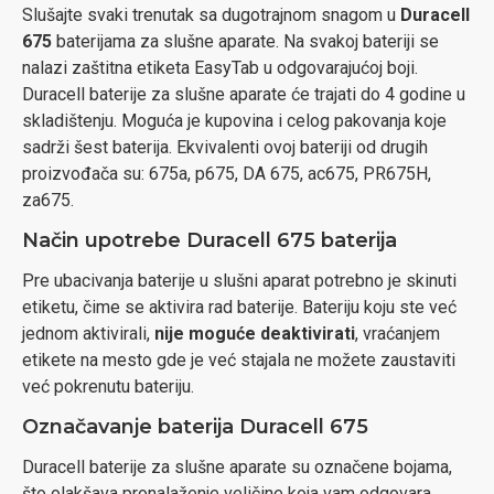
Slušajte svaki trenutak sa dugotrajnom snagom u
Duracell
675
baterijama za slušne aparate. Na svakoj bateriji se
nalazi zaštitna etiketa EasyTab u odgovarajućoj boji.
Duracell baterije za slušne aparate će trajati do 4 godine u
skladištenju. Moguća je kupovina i celog pakovanja koje
sadrži šest baterija. Ekvivalenti ovoj bateriji od drugih
proizvođača su: 675a, p675, DA 675, ac675, PR675H,
za675.
Način upotrebe Duracell 675 baterija
Pre ubacivanja baterije u slušni aparat potrebno je skinuti
etiketu, čime se aktivira rad baterije. Bateriju koju ste već
jednom aktivirali,
nije moguće deaktivirati
, vraćanjem
etikete na mesto gde je već stajala ne možete zaustaviti
već pokrenutu bateriju.
Označavanje baterija Duracell 675
Duracell baterije za slušne aparate su označene bojama,
što olakšava pronalaženje veličine koja vam odgovara.