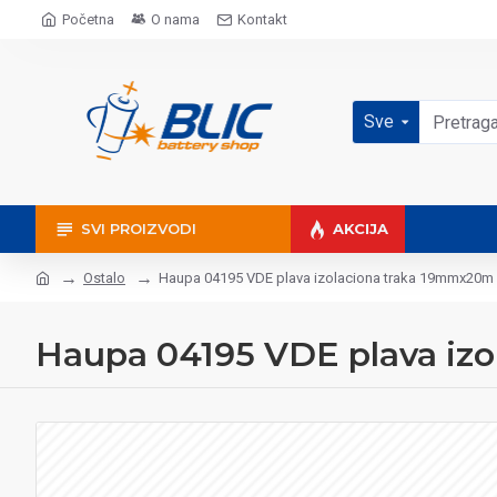
Početna
O nama
Kontakt
Sve
SVI PROIZVODI
AKCIJA
Ostalo
Haupa 04195 VDE plava izolaciona traka 19mmx20m
Haupa 04195 VDE plava iz