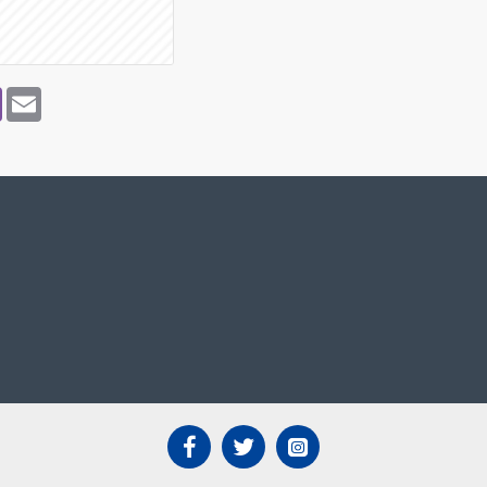
p
pe
Viber
Email