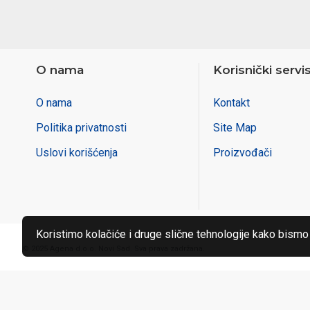
O nama
Korisnički servi
O nama
Kontakt
Politika privatnosti
Site Map
Uslovi korišćenja
Proizvođači
Koristimo kolačiće i druge slične tehnologije kako bismo
© 2025 Agena d.o.o. Novi Sad. Sva prava zadržana.