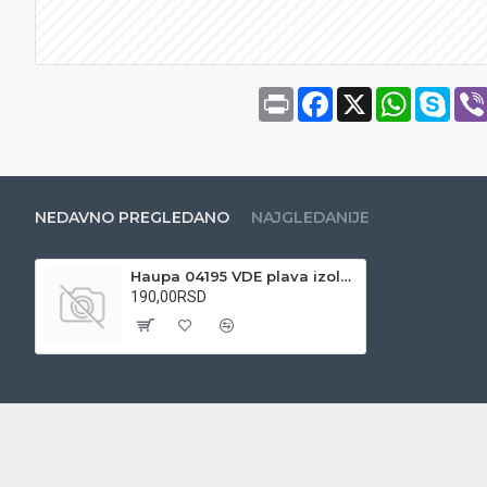
Print
Facebook
X
WhatsAp
Sky
NEDAVNO PREGLEDANO
NAJGLEDANIJE
Haupa 04195 VDE plava izolaciona traka 19mmx20m
190,00RSD