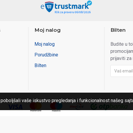
s
Moj nalog
Bilten
Moj nalog
Budite u t
promocijam
Porudžbine
prijaviti za
Bilten
 poboljšali vaše iskustvo pregledanja i funkcionalnost našeg sajt