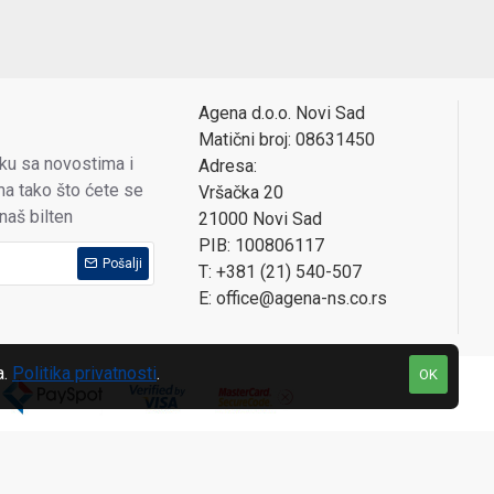
Agena d.o.o. Novi Sad
Matični broj: 08631450
oku sa novostima i
Adresa:
a tako što ćete se
Vršačka 20
 naš bilten
21000 Novi Sad
PIB: 100806117
Pošalji
T: +381 (21) 540-507
E: office@agena-ns.co.rs
a.
Politika privatnosti
.
OK