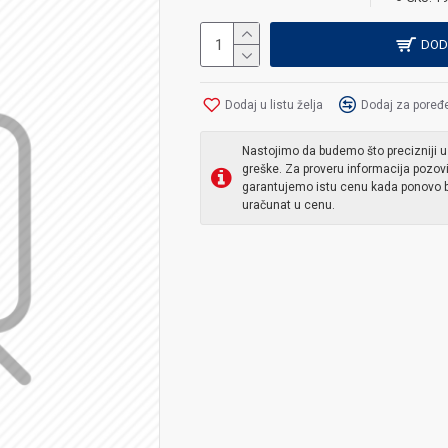
DOD
Dodaj u listu želja
Dodaj za poređ
Nastojimo da budemo što precizniji u
greške. Za proveru informacija pozov
garantujemo istu cenu kada ponovo b
uračunat u cenu.