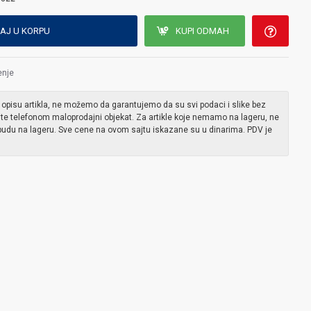
AJ U KORPU
KUPI ODMAH
enje
 opisu artikla, ne možemo da garantujemo da su svi podaci i slike bez
ite telefonom maloprodajni objekat. Za artikle koje nemamo na lageru, ne
udu na lageru. Sve cene na ovom sajtu iskazane su u dinarima. PDV je