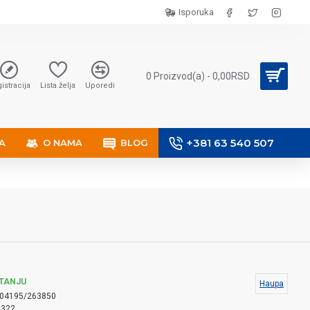
Isporuka
0 Proizvod(a) - 0,00RSD
istracija
Lista želja
Uporedi
+381 63 540 507
A
O NAMA
BLOG
TANJU
Haupa
04195/263850
9322