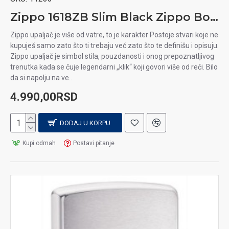
Zippo 1618ZB Slim Black Zippo Bor upaljač
Zippo upaljač je više od vatre, to je karakter Postoje stvari koje ne
kupuješ samo zato što ti trebaju već zato što te definišu i opisuju.
Zippo upaljač je simbol stila, pouzdanosti i onog prepoznatljivog
trenutka kada se čuje legendarni „klik“ koji govori više od reči. Bilo
da si napolju na ve..
4.990,00RSD
DODAJ U KORPU
Kupi odmah
Postavi pitanje