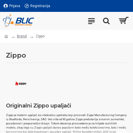
Prijava
Registracija
Brend
Zippo
Zippo
Originalni Zippo upaljači
Zippo je metalni upaljač za višekratnu upotrebu koji proizvodi Zippo Manufacturing Company
iz Bradforda, Pensilvanija, SAD. Već više od 90 godina Zippo predstavlja sinonim za kvalitet,
pouzdanost i prepoznatljiv dizajn. Tokom decenija proizvedeno je na hiljade različitih
modela, zbog čega su Zippo upaljači danas popularni kako među kolekcionarima, tako i među
korisnicima koji žele dugotrajan i pouzdan upaljač. Njihov karakterističan „klik“ zvuk,