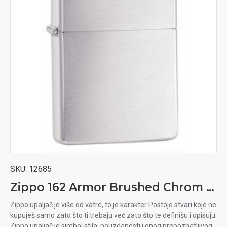
SKU:
12685
Zippo 162 Armor Brushed Chrom upaljač
Zippo upaljač je više od vatre, to je karakter Postoje stvari koje ne
kupuješ samo zato što ti trebaju već zato što te definišu i opisuju.
Zippo upaljač je simbol stila, pouzdanosti i onog prepoznatljivog