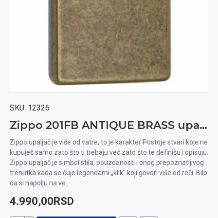
SKU:
12326
Zippo 201FB ANTIQUE BRASS upaljač
Zippo upaljač je više od vatre, to je karakter Postoje stvari koje ne
kupuješ samo zato što ti trebaju već zato što te definišu i opisuju.
Zippo upaljač je simbol stila, pouzdanosti i onog prepoznatljivog
trenutka kada se čuje legendarni „klik“ koji govori više od reči. Bilo
da si napolju na ve..
4.990,00RSD