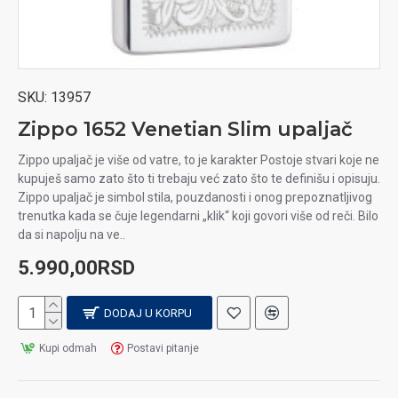
SKU:
13957
Zippo 1652 Venetian Slim upaljač
Zippo upaljač je više od vatre, to je karakter Postoje stvari koje ne
kupuješ samo zato što ti trebaju već zato što te definišu i opisuju.
Zippo upaljač je simbol stila, pouzdanosti i onog prepoznatljivog
trenutka kada se čuje legendarni „klik“ koji govori više od reči. Bilo
da si napolju na ve..
5.990,00RSD
DODAJ U KORPU
Kupi odmah
Postavi pitanje