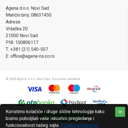
Agena d.o.o. Novi Sad
Matični broj: 08631450
Adresa:
Vršačka 20
21000 Novi Sad
PIB: 100806117
T: +381 (21) 540-507
E: office@agena-ns.co.rs
© 2025 Agena d.o.o. Novi Sad. Sva prava zadržana.
Koristimo kolačiće i druge slične tehnologije kako
OK
FILTRIRAJ PROIZVODE
bismo poboljšali vaše iskustvo pregledanja i
funkcionalnost našeg sajta.
Politika privatnosti
.