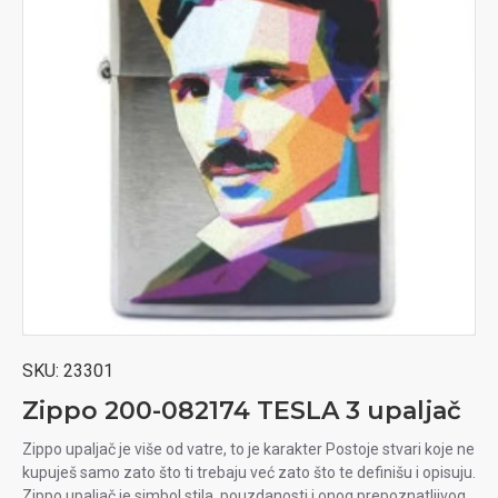
SKU:
23301
Zippo 200-082174 TESLA 3 upaljač
Zippo upaljač je više od vatre, to je karakter Postoje stvari koje ne
kupuješ samo zato što ti trebaju već zato što te definišu i opisuju.
Zippo upaljač je simbol stila, pouzdanosti i onog prepoznatljivog