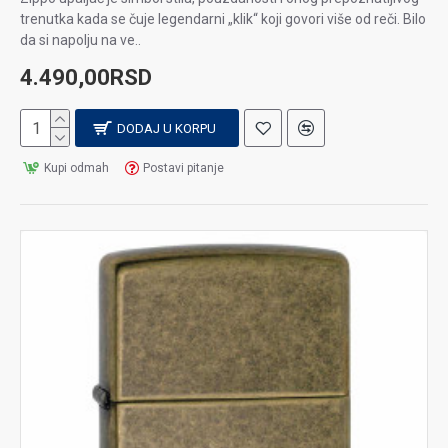
trenutka kada se čuje legendarni „klik“ koji govori više od reči. Bilo
da si napolju na ve..
4.490,00RSD
DODAJ U KORPU
Kupi odmah
Postavi pitanje