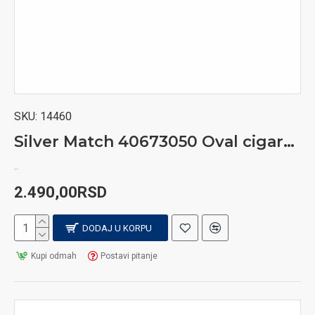
Za pravilan rad i dug vek trajanja vašeg upaljača, preporučuje se korišćenje originalne Zippo
opreme. U našoj ponudi dostupni su Zippo premium benzin, kremen i fitilj, kao i dodatna
oprema poput kožnih futrola za nošenje na kaišu. Originalna oprema obezbeđuje stabilan
plamen, dugotrajan rad i maksimalne performanse vašeg upaljača. Redovno održavanje i
korišćenje odgovarajućih dodataka značajno produžavaju vek trajanja svakog Zippo modela.
SKU:
14460
Silver Match 40673050 Oval cigaret rezač
..
2.490,00RSD
DODAJ U KORPU
Kupi odmah
Postavi pitanje