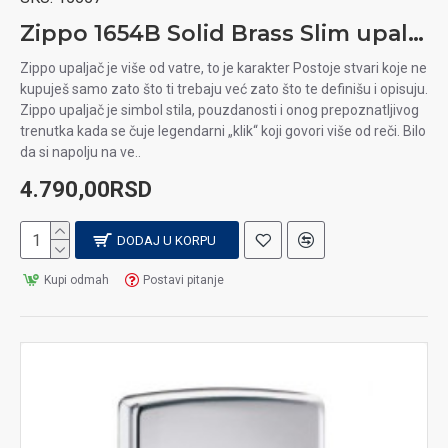
Zippo 1654B Solid Brass Slim upaljač
Zippo upaljač je više od vatre, to je karakter Postoje stvari koje ne
kupuješ samo zato što ti trebaju već zato što te definišu i opisuju.
Zippo upaljač je simbol stila, pouzdanosti i onog prepoznatljivog
trenutka kada se čuje legendarni „klik“ koji govori više od reči. Bilo
da si napolju na ve..
4.790,00RSD
DODAJ U KORPU
Kupi odmah
Postavi pitanje