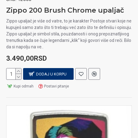
Zippo 200 Brush Chrome upaljač
Zippo upaljač je više od vatre, to je karakter Postoje stvari koje ne
kupuješ samo zato što ti trebaju već zato što te definišu i opisuju.
Zippo upaljač je simbol stila, pouzdanosti i onog prepoznatljivog
trenutka kada se čuje legendarni „klik“ koji govori više od reči. Bilo
da si napolju na ve..
3.490,00RSD
DODAJ U KORPU
Kupi odmah
Postavi pitanje