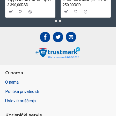
Zippo 49662 Anarchy Design upaljač
Duracell AAAA 1/2 1.5V alkalna baterija
3.390,00RSD
250,00RSD
O nama
O nama
Politika privatnosti
Uslovi korišćenja
Korisnički servis