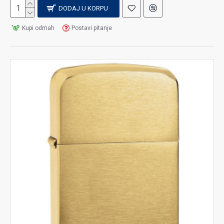
DODAJ U KORPU
Kupi odmah
Postavi pitanje