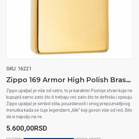
SKU:
16221
Zippo 169 Armor High Polish Brass upaljač
Zippo upaljač je više od vatre, to je karakter Postoje stvari koje ne
kupuješ samo zato što ti trebaju već zato što te definišu i opisuju.
Zippo upaljač je simbol stila, pouzdanosti i onog prepoznatljivog
trenutka kada se čuje legendarni „klik“ koji govori više od reči. Bilo
da si napolju na ve..
5.600,00RSD