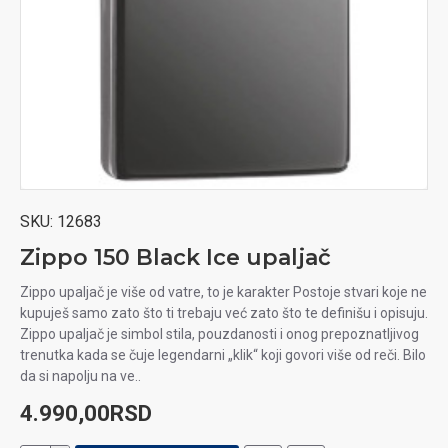
SKU:
12683
Zippo 150 Black Ice upaljač
Zippo upaljač je više od vatre, to je karakter Postoje stvari koje ne
kupuješ samo zato što ti trebaju već zato što te definišu i opisuju.
Zippo upaljač je simbol stila, pouzdanosti i onog prepoznatljivog
trenutka kada se čuje legendarni „klik“ koji govori više od reči. Bilo
da si napolju na ve..
4.990,00RSD