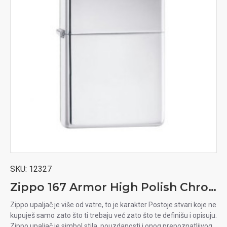
SKU:
12327
Zippo 167 Armor High Polish Chrome upaljač
Zippo upaljač je više od vatre, to je karakter Postoje stvari koje ne
kupuješ samo zato što ti trebaju već zato što te definišu i opisuju.
Zippo upaljač je simbol stila, pouzdanosti i onog prepoznatljivog