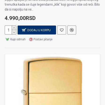
trenutka kada se čuje legendarni „klik“ koji govori više od reči. Bilo
da si napolju na ve..
4.990,00RSD
DODAJ U KORPU
Kupi odmah
Postavi pitanje