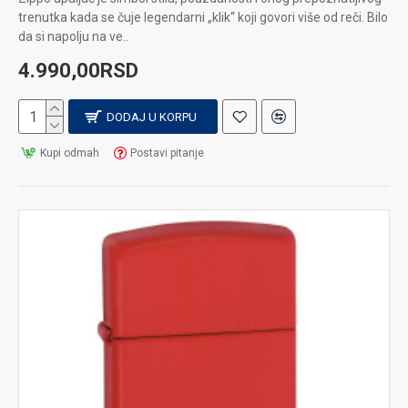
trenutka kada se čuje legendarni „klik“ koji govori više od reči. Bilo
da si napolju na ve..
4.990,00RSD
DODAJ U KORPU
Kupi odmah
Postavi pitanje