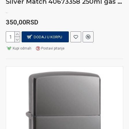
Silver Match 40673358 250ml gas za upaljače
..
350,00RSD
DODAJ U KORPU
Kupi odmah
Postavi pitanje