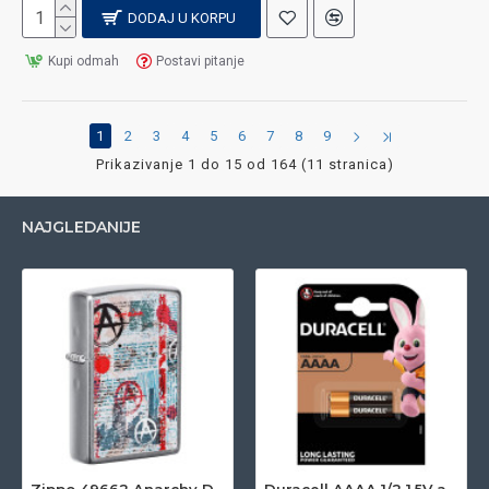
DODAJ U KORPU
Kupi odmah
Postavi pitanje
1
2
3
4
5
6
7
8
9
Prikazivanje 1 do 15 od 164 (11 stranica)
NAJGLEDANIJE