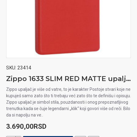
SKU:
23414
Zippo 1633 SLIM RED MATTE upaljač
Zippo upaljač je više od vatre, to je karakter Postoje stvari koje ne
kupuješ samo zato što ti trebaju već zato što te definišu i opisuju.
Zippo upaljač je simbol stila, pouzdanosti i onog prepoznatljivog
trenutka kada se čuje legendarni „klik“ koji govori više od reči. Bilo
da si napolju na ve..
3.690,00RSD