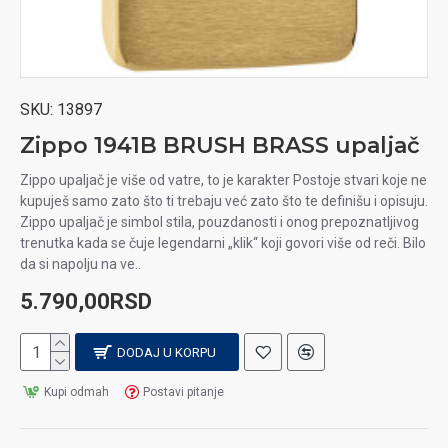
SKU:
13897
Zippo 1941B BRUSH BRASS upaljač
Zippo upaljač je više od vatre, to je karakter Postoje stvari koje ne
kupuješ samo zato što ti trebaju već zato što te definišu i opisuju.
Zippo upaljač je simbol stila, pouzdanosti i onog prepoznatljivog
trenutka kada se čuje legendarni „klik“ koji govori više od reči. Bilo
da si napolju na ve..
5.790,00RSD
DODAJ U KORPU
Kupi odmah
Postavi pitanje