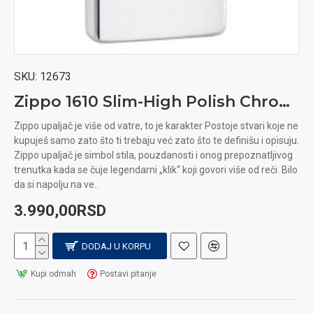
SKU:
12673
Zippo 1610 Slim-High Polish Chrom upaljač
Zippo upaljač je više od vatre, to je karakter Postoje stvari koje ne
kupuješ samo zato što ti trebaju već zato što te definišu i opisuju.
Zippo upaljač je simbol stila, pouzdanosti i onog prepoznatljivog
trenutka kada se čuje legendarni „klik“ koji govori više od reči. Bilo
da si napolju na ve..
3.990,00RSD
DODAJ U KORPU
Kupi odmah
Postavi pitanje