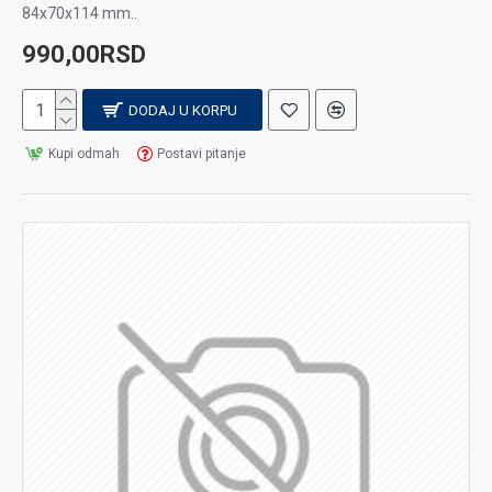
84x70x114 mm..
990,00RSD
DODAJ U KORPU
Kupi odmah
Postavi pitanje