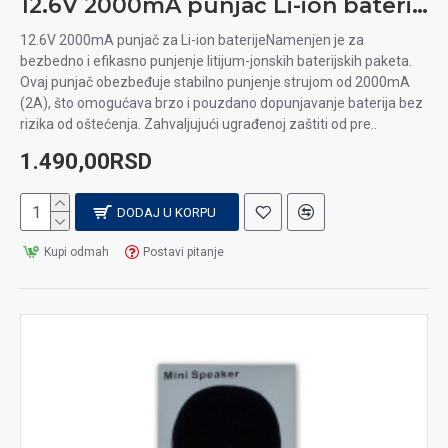
12.6V 2000mA punjač Li-ion baterija
12.6V 2000mA punjač za Li-ion baterijeNamenjen je za
bezbedno i efikasno punjenje litijum-jonskih baterijskih paketa.
Ovaj punjač obezbeđuje stabilno punjenje strujom od 2000mA
(2A), što omogućava brzo i pouzdano dopunjavanje baterija bez
rizika od oštećenja. Zahvaljujući ugrađenoj zaštiti od pre..
1.490,00RSD
DODAJ U KORPU
Kupi odmah
Postavi pitanje