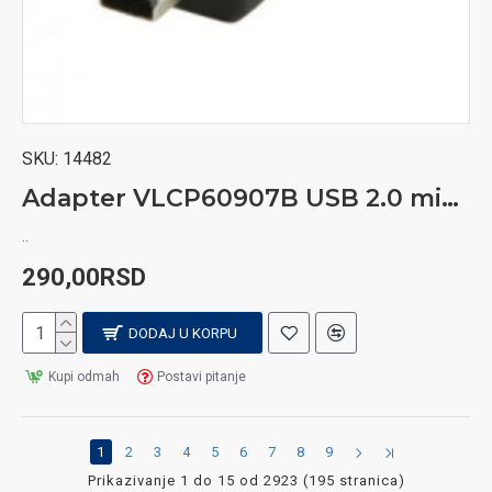
SKU:
14482
Adapter VLCP60907B USB 2.0 mini 5pin utik.-USB Micro B utik.
..
290,00RSD
DODAJ U KORPU
Kupi odmah
Postavi pitanje
1
2
3
4
5
6
7
8
9
Prikazivanje 1 do 15 od 2923 (195 stranica)