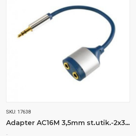
SKU:
17638
Adapter AC16M 3,5mm st.utik.-2x3,5mm st utic.15cm
..