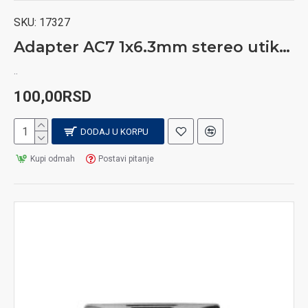
SKU:
17327
Adapter AC7 1x6.3mm stereo utikač -2x6.3mmm uticnica
..
100,00RSD
DODAJ U KORPU
Kupi odmah
Postavi pitanje