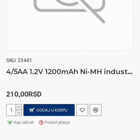
SKU:
23441
4/5AA 1.2V 1200mAh Ni-MH industrijska punjiva baterija
..
210,00RSD
DODAJ U KORPU
Kupi odmah
Postavi pitanje