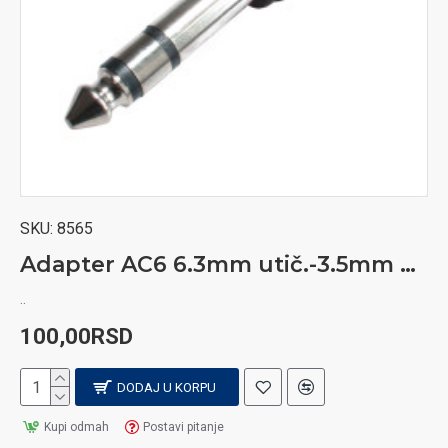
SKU:
8565
Adapter AC6 6.3mm utič.-3.5mm Stereo utik.
..
100,00RSD
DODAJ U KORPU
Kupi odmah
Postavi pitanje