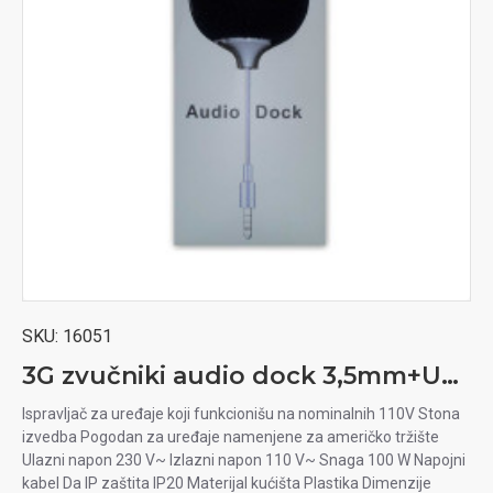
SKU:
16051
3G zvučniki audio dock 3,5mm+USB
Ispravljač za uređaje koji funkcionišu na nominalnih 110V Stona
izvedba Pogodan za uređaje namenjene za američko tržište
Ulazni napon 230 V~ Izlazni napon 110 V~ Snaga 100 W Napojni
kabel Da IP zaštita IP20 Materijal kućišta Plastika Dimenzije