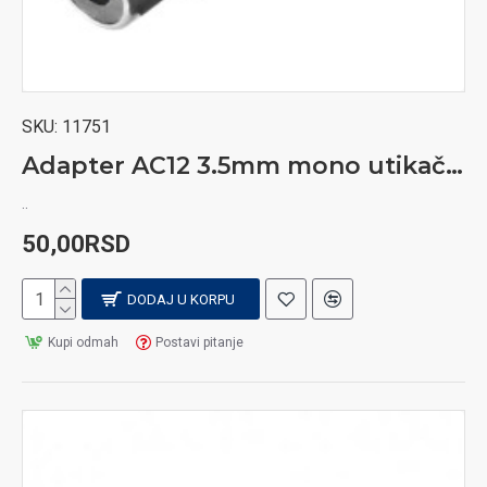
SKU:
11751
Adapter AC12 3.5mm mono utikač-činč utičnica
..
50,00RSD
DODAJ U KORPU
Kupi odmah
Postavi pitanje