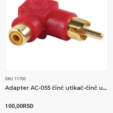
SKU:
11750
Adapter AC-055 činč utikač-činč utičnica 90* poz.crvena
..
100,00RSD