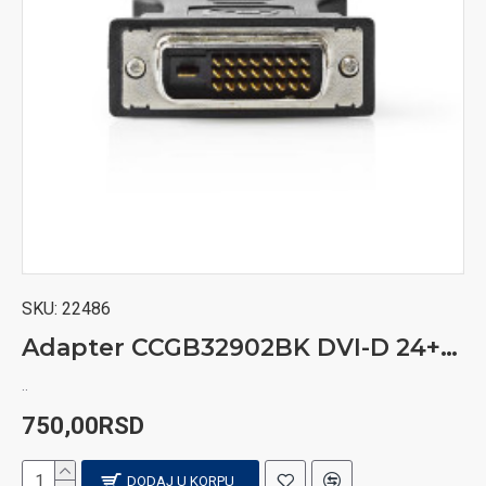
SKU:
22486
Adapter CCGB32902BK DVI-D 24+1-pin male to VGA 15-pin HD (3 rows) female DVI-D
..
750,00RSD
DODAJ U KORPU