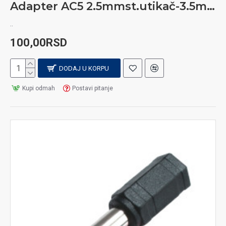
Adapter AC5 2.5mmst.utikač-3.5mm st.utičnica
..
100,00RSD
DODAJ U KORPU
Kupi odmah
Postavi pitanje