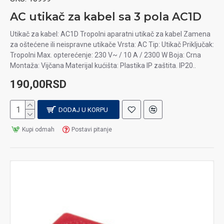
AC utikač za kabel sa 3 pola AC1D
Utikač za kabel: AC1D Tropolni aparatni utikač za kabel Zamena
za oštećene ili neispravne utikače Vrsta: AC Tip: Utikač Priključak:
Tropolni Max. opterećenje: 230 V~ / 10 A / 2300 W Boja: Crna
Montaža: Vijčana Materijal kućišta: Plastika IP zaštita. IP20..
190,00RSD
DODAJ U KORPU
Kupi odmah
Postavi pitanje