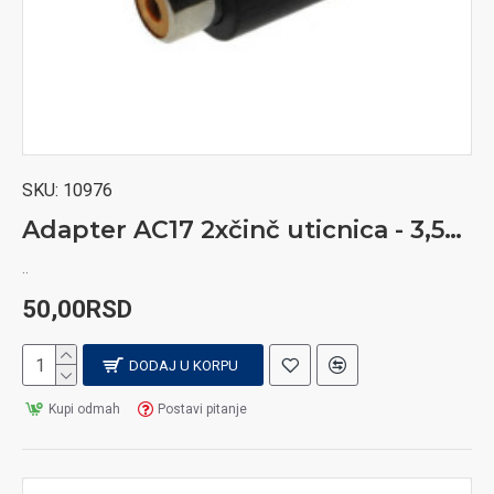
SKU:
10976
Adapter AC17 2xčinč uticnica - 3,5mm st.utikač
..
50,00RSD
DODAJ U KORPU
Kupi odmah
Postavi pitanje