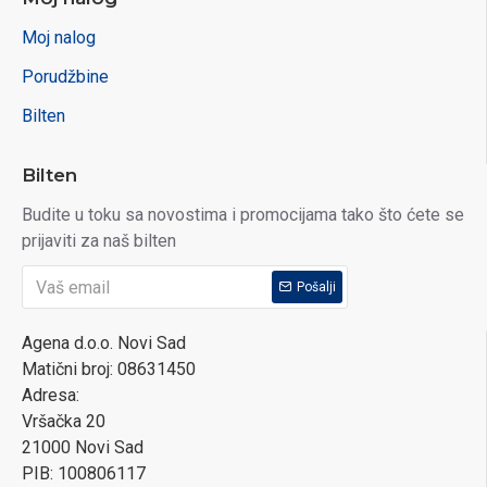
Moj nalog
Porudžbine
Bilten
Bilten
Budite u toku sa novostima i promocijama tako što ćete se
prijaviti za naš bilten
Pošalji
Agena d.o.o. Novi Sad
Matični broj: 08631450
Adresa:
Vršačka 20
21000 Novi Sad
PIB: 100806117