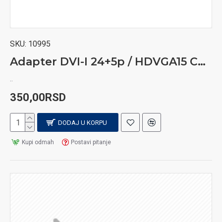
SKU:
10995
Adapter DVI-I 24+5p / HDVGA15 CMP-ADAP20
..
350,00RSD
DODAJ U KORPU
Kupi odmah
Postavi pitanje