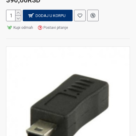
390,00RSD
DODAJ U KORPU
Kupi odmah
Postavi pitanje