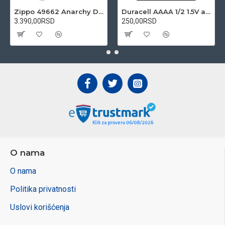
Zippo 49662 Anarchy Design upaljač
Duracell AAAA 1/2 1.5V alkalna baterija
3.390,00RSD
250,00RSD
O nama
O nama
Politika privatnosti
Uslovi korišćenja