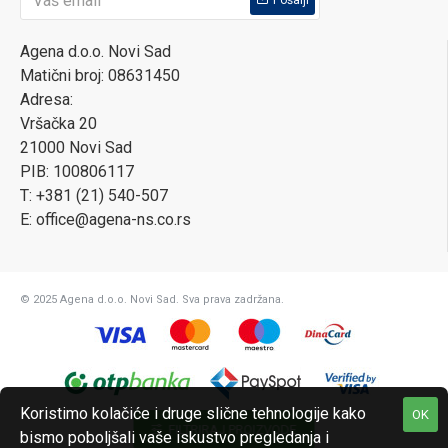
Pošalji
Agena d.o.o. Novi Sad
Matični broj: 08631450
Adresa:
Vršačka 20
21000 Novi Sad
PIB: 100806117
T: +381 (21) 540-507
E: office@agena-ns.co.rs
© 2025 Agena d.o.o. Novi Sad. Sva prava zadržana.
Koristimo kolačiće i druge slične tehnologije kako
OK
FILTRIRAJ PROIZVODE
bismo poboljšali vaše iskustvo pregledanja i