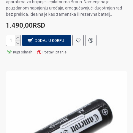
aparatima za brijanje i epilatorima Braun. Namenjena je
pouzdanom napajanju uređaja, omogućavajući dugotrajan rad
bez prekida. Idealna je kao zamenska ili rezervna baterij..
1.490,00RSD
DODAJ U KORPU
Kupi odmah
Postavi pitanje