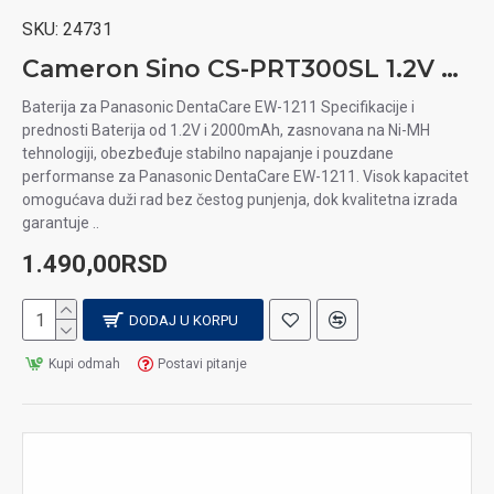
SKU:
24731
Cameron Sino CS-PRT300SL 1.2V 2000mAh Ni-MH baterija za aparat za brijanje Panasonic DentaCare EW-1211
Baterija za Panasonic DentaCare EW-1211 Specifikacije i
prednosti Baterija od 1.2V i 2000mAh, zasnovana na Ni-MH
tehnologiji, obezbeđuje stabilno napajanje i pouzdane
performanse za Panasonic DentaCare EW-1211. Visok kapacitet
omogućava duži rad bez čestog punjenja, dok kvalitetna izrada
garantuje ..
1.490,00RSD
DODAJ U KORPU
Kupi odmah
Postavi pitanje