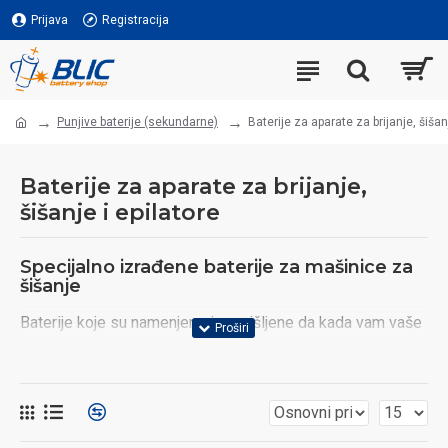
Prijava
Registracija
Punjive baterije (sekundarne)
Baterije za aparate za brijanje, šišan
Baterije za aparate za brijanje,
šišanje i epilatore
Specijalno izrađene baterije za mašinice za
šišanje
Baterije koje su namenjene i osmišljene da kada vam vaše
punjive baterije na vašem omiljenom brijaču, epilatoru ili
mašinici za brijanje više ne rade ili rade ali su već
istrošene.
Vrste baterija za električne brijače ili