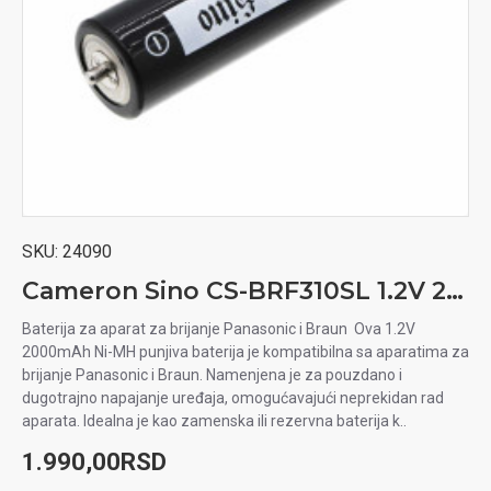
SKU:
24090
Cameron Sino CS-BRF310SL 1.2V 2000mAh Ni-MH baterija za aparat za brijanje Panasonic, Braun
Baterija za aparat za brijanje Panasonic i Braun Ova 1.2V
2000mAh Ni-MH punjiva baterija je kompatibilna sa aparatima za
brijanje Panasonic i Braun. Namenjena je za pouzdano i
dugotrajno napajanje uređaja, omogućavajući neprekidan rad
aparata. Idealna je kao zamenska ili rezervna baterija k..
1.990,00RSD