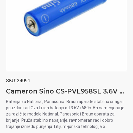
SKU:
24091
Cameron Sino CS-PVL958SL 3.6V 680mAh Li-ion baterija za aparat za brijanje National, Panasonic, Braun
Baterija za National, Panasonic i Braun aparate stabilna snaga i
pouzdan rad Ova Li-ion baterija od 3.6V i 680mAh namenjena je
za različite modele National, Panasonic i Braun aparata za
brijanje. Pruža stabilno napajanje, ravnomeran rad i dobro
trajanje između punjenja. Litijum-jonska tehnologija o..