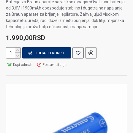
Baterija za Braun aparate sa velikom snagomOva Li-ion baterija
od 3.6V i 1900mAh obezbeđuje stabilno i dugotrajno napajanje
za Braun aparate za brijanje i epilatore. Zahvaljujući visokom
kapacitetu, uređaj radi duže između punjenja, dok litijum-jonska
tehnologija pruža bolju efikasnost, manju samopr..
1.990,00RSD
DODAJ U KORPU
Kupi odmah
Postavi pitanje