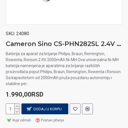
SKU:
24080
Cameron Sino CS-PHN282SL 2.4V 2000mAh Ni-MH baterija za aparat za brijanje Philips, Braun, Remington, Rowenta, Ronson
Baterija za aparat za brijanje Philips, Braun, Remington,
Rowenta, Ronson 2.4V 2000mAh Ni-MH Ova univerzalna Ni-MH
baterija namenjena je aparatima za brijanje različitih
proizvođača poput Philips, Braun, Remington, Rowenta i Ronson.
Sa kapacitetom od 2000mAh pruža pouzdanu autonomiju i
stabilne per..
1.990,00RSD
DODAJ U KORPU
Kupi odmah
Postavi pitanje