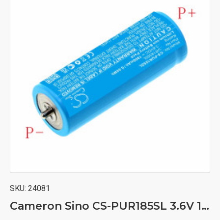
SKU:
24081
Cameron Sino CS-PUR185SL 3.6V 1900mAh Li-ion baterija za aparat za brijanje, epilator Braun