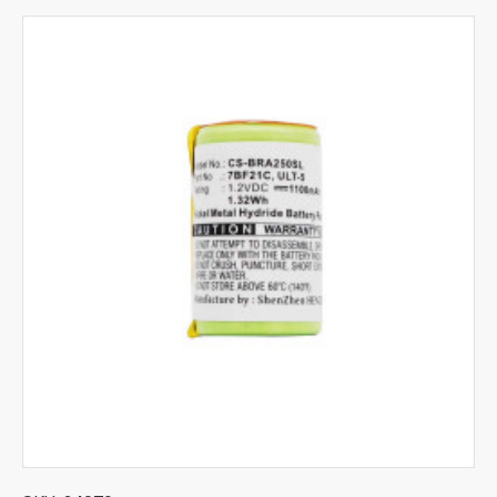
epilatore
Baterije za brijače ili epilatore su uglavnom hemije NiMH ili
Li-ion, mogu da budu raznih kapaciteta i raznih napona kao
što su: 1.2v, 2.4v, 3.6v, 3.7v. U našoj ponudi možete pronaći
razne baterije za mašinice za šišanje raznih brendova kao
što su Braun, Panasonic, Philips, Rowenta, Remington.
Nudimo i uslugu zamene dotrajalih baterija u našem
stručnom servisu.